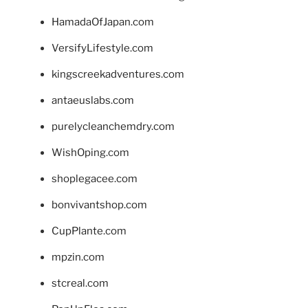
HamadaOfJapan.com
VersifyLifestyle.com
kingscreekadventures.com
antaeuslabs.com
purelycleanchemdry.com
WishOping.com
shoplegacee.com
bonvivantshop.com
CupPlante.com
mpzin.com
stcreal.com