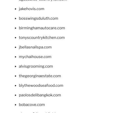
jakehovis.com
bosswingsduluth.com
birminghamautocare.com
tonyscountrykitchen.com
jbellasnailspa.com
mychaihouse.com
alvisgrooming.com
thegeorginaestate.com
blythewoodseafood.com
paolosdelibangkok.com
bobacove.com