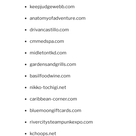
keepjudgewebb.com
anatomyofadventure.com
drivancastillo.com
cmmedspa.com
midletontkd.com
gardensandgrills.com
basilfoodwine.com
nikko-tochigi.net
caribbean-corner.com
bluemoongiftcards.com
rivercitysteampunkexpo.com
kchoops.net