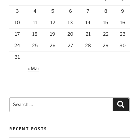
3
4
5
6
7
8
9
10
11
12
13
14
15
16
17
18
19
20
21
22
23
24
25
26
27
28
29
30
31
« Mar
Search
Search
for:
RECENT POSTS