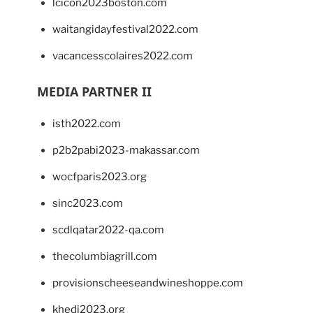
lcicon2023boston.com
waitangidayfestival2022.com
vacancesscolaires2022.com
MEDIA PARTNER II
isth2022.com
p2b2pabi2023-makassar.com
wocfparis2023.org
sinc2023.com
scdlqatar2022-qa.com
thecolumbiagrill.com
provisionscheeseandwineshoppe.com
khedi2023.org