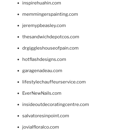
inspirehuahin.com
memmingerspainting.com
jeremypbeasley.com
thesandwichdepotcos.com
drgiggleshouseofpain.com
hotflashdesigns.com
garagenadeau.com
lifestylechauffeurservice.com
EverNewNails.com
insideoutdecoratingcentre.com
salvatoresinpoint.com
jovialfloralco.com