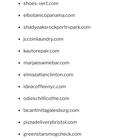
shoes-vert.com
elbotanicopanama.com
shadyoaksrockportrvpark.com
jccoinlaundry.com
kautorepair.com
marjaeswinebar.com
elmazatlanclinton.com
ideacoffeenyc.com
odieschillicothe.com
lacantinitagalesburg.com
pizzadeliverybristol.com
greenstarsmogcheck.com