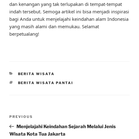
dan kenangan yang tak terlupakan di tempat-tempat
indah tersebut. Semoga artikel ini bisa menjadi inspirasi
bagi Anda untuk menjelajahi keindahan alam Indonesia
yang masih alami dan memukau. Selamat
berpetualang!
CATEGORIES
BERITA WISATA
TAGS
BERITA WISATA PANTAI
Post
Previous
PREVIOUS
navigation
Post
Menjelajahi Keindahan Sejarah Melalui Jenis
Wisata Kota Tua Jakarta