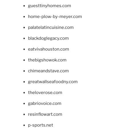
guesttinyhomes.com
home-plow-by-meyer.com
palatelatincuisine.com
blackdoglegacy.com
eatvivahouston.com
thebigshowok.com
chimeandstave.com
greatwallseafoodny.com
theloverose.com
gabriovoice.com
resinflowart.com
p-sports.net