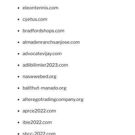
eleontennis.com
cyetus.com
bradfordshops.com
almadenranchsanjose.com
advocatevijay.com
adlibilimler2023.com
naswwebed.org
balithut-manado.org
alteregotradingcompany.org
aprce2022.com
ibie2022.com
sbcc-2022.com