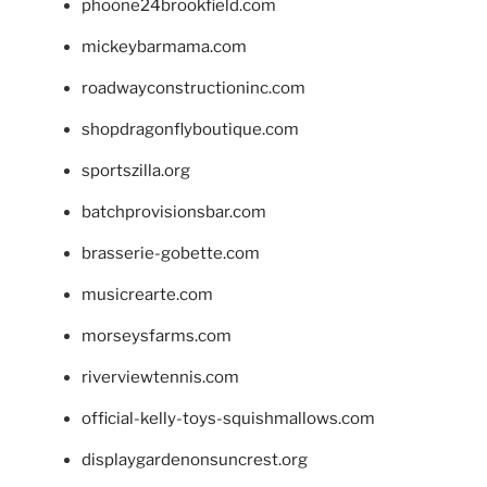
phoone24brookfield.com
mickeybarmama.com
roadwayconstructioninc.com
shopdragonflyboutique.com
sportszilla.org
batchprovisionsbar.com
brasserie-gobette.com
musicrearte.com
morseysfarms.com
riverviewtennis.com
official-kelly-toys-squishmallows.com
displaygardenonsuncrest.org