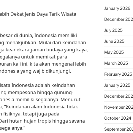
January 2026
bih Dekat Jenis Daya Tarik Wisata
December 20
July 2025
esar di dunia, Indonesia memiliki
June 2025
ng menakjubkan. Mulai dari keindahan
a keanekaragaman budaya yang kaya,
May 2025
egalanya untuk memikat para
March 2025
ran kali ini, kita akan mengenal lebih
Indonesia yang wajib dikunjungi.
February 2025
wisata Indonesia adalah keindahan
January 2025
 yang mempesona hingga gunung-
December 20
nesia memiliki segalanya. Menurut
a, “Keindahan alam Indonesia tidak
November 20
 fisiknya, tetapi juga pada
October 2024
ari hutan hujan tropis hingga savana
 segalanya.”
September 20