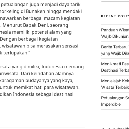
a petualangan juga menjadi daya tarik
 snorkeling di Bunaken hingga mendaki
RECENT POST
enawarkan berbagai macam kegiatan
. Menurut Bapak Deni, seorang
Panduan Wisat
nesia memiliki potensi alam yang
Wajib Dikunjun
. Dengan berbagai kegiatan
, wisatawan bisa merasakan sensasi
Berita Terbaru
k terlupakan.”
yang Wajib Dik
Menikmati Pes
sata yang dimiliki, Indonesia memang
Destinasi Terb
pariwisata. Dari keindahan alamnya
karagaman budayanya yang kaya,
Menjelajah Kei
 untuk memikat hati para wisatawan.
Wisata Terbaik
dikan Indonesia sebagai destinasi
Petualangan Se
Imperdible
okhealt