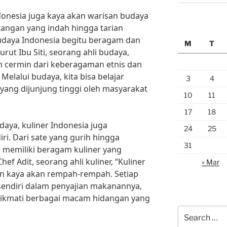
donesia juga kaya akan warisan budaya
tangan yang indah hingga tarian
udaya Indonesia begitu beragam dan
M
T
rut Ibu Siti, seorang ahli budaya,
 cermin dari keberagaman etnis dan
Melalui budaya, kita bisa belajar
3
4
i yang dijunjung tinggi oleh masyarakat
10
11
17
18
aya, kuliner Indonesia juga
24
25
ri. Dari sate yang gurih hingga
31
a memiliki beragam kuliner yang
f Adit, seorang ahli kuliner, “Kuliner
« Mar
n kaya akan rempah-rempah. Setiap
sendiri dalam penyajian makanannya,
nikmati berbagai macam hidangan yang
Search
for: