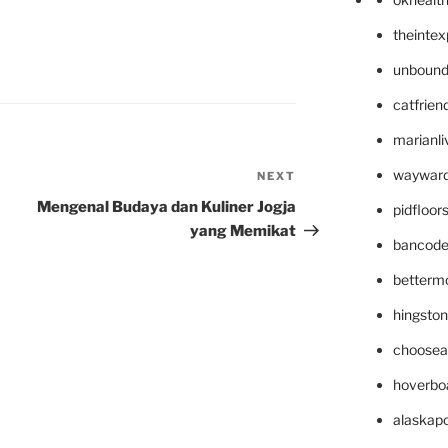
theinte
unbound
catfrien
marianli
wayward
NEXT
Next
Post
Mengenal Budaya dan Kuliner Jogja
pidfloo
yang Memikat
bancode
betterm
hingsto
choosea
hoverbo
alaskapo