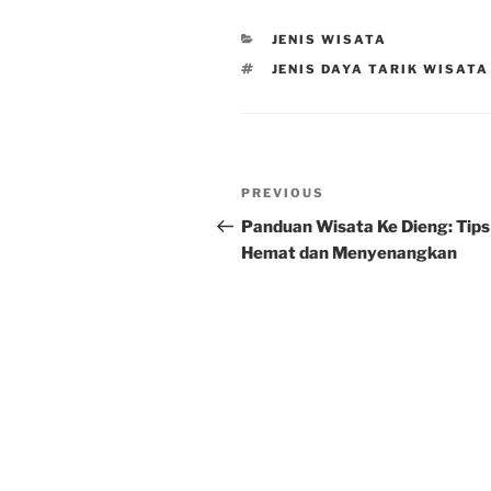
CATEGORIES
JENIS WISATA
TAGS
JENIS DAYA TARIK WISATA
Post
Previous
PREVIOUS
navigation
Post
Panduan Wisata Ke Dieng: Tips
Hemat dan Menyenangkan