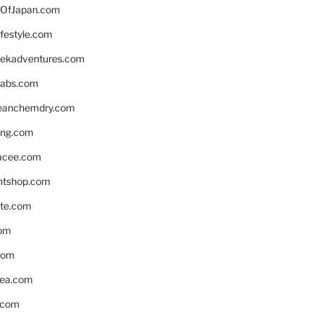
OfJapan.com
ifestyle.com
eekadventures.com
labs.com
leanchemdry.com
ing.com
acee.com
ntshop.com
te.com
om
com
ea.com
.com