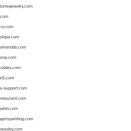
torresjewelry.com
s.com
ico.com
shipa.com
eimerdds.com
camp.com
ivables.com
st1.com
la-support.com
estaurant.com
uahin.com
erspainting.com
beasley.com