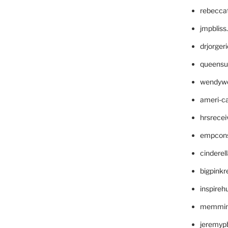
rebecca
jmpblis
drjorger
queensu
wendyw
ameri-
hrsrece
empcon
cinderel
bigpinkr
inspireh
memming
jeremyp