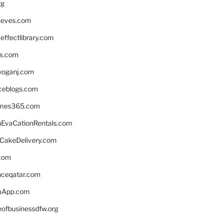
rg
neves.com
ffectlibrary.com
ns.com
yoganj.com
rceblogs.com
ames365.com
EvaCationRentals.com
rCakeDelivery.com
.com
enceqatar.com
aApp.com
eofbusinessdfw.org