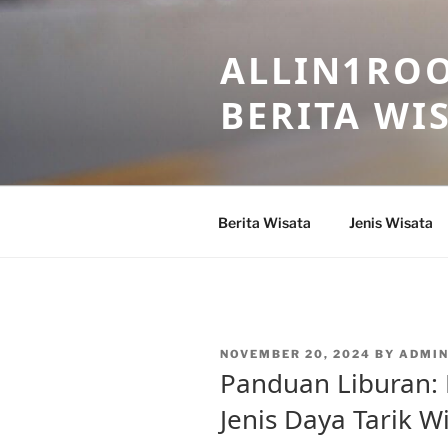
Skip
to
ALLIN1ROO
content
BERITA WI
Berita Wisata
Jenis Wisata
POSTED
NOVEMBER 20, 2024
BY
ADMI
ON
Panduan Liburan:
Jenis Daya Tarik W