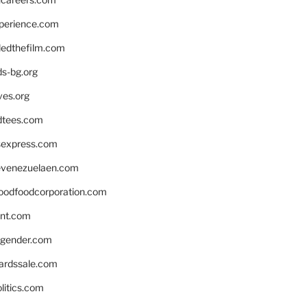
xperience.com
edthefilm.com
ds-bg.org
ves.org
tees.com
rsexpress.com
venezuelaen.com
oodfoodcorporation.com
nnt.com
gender.com
ardssale.com
litics.com