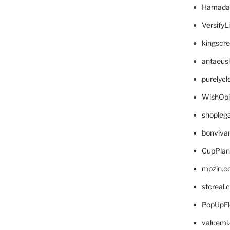
Hamada
VersifyL
kingscr
antaeus
purelyc
WishOp
shopleg
bonviva
CupPlan
mpzin.c
stcreal.
PopUpFl
valueml