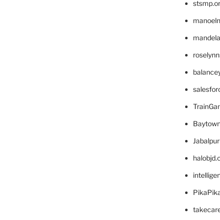
stsmp.o
manoel
mandelae
roselyn
balance
salesfo
TrainG
Baytown
Jabalpu
halobjd
intellig
PikaPik
takecar