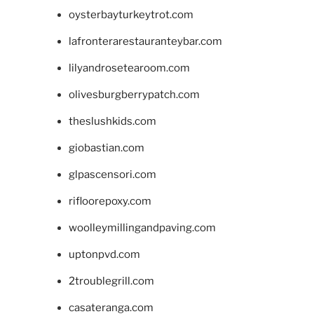
oysterbayturkeytrot.com
lafronterarestauranteybar.com
lilyandrosetearoom.com
olivesburgberrypatch.com
theslushkids.com
giobastian.com
glpascensori.com
rifloorepoxy.com
woolleymillingandpaving.com
uptonpvd.com
2troublegrill.com
casateranga.com