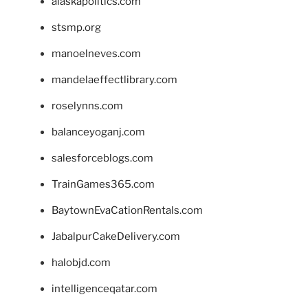
alaskapolitics.com
stsmp.org
manoelneves.com
mandelaeffectlibrary.com
roselynns.com
balanceyoganj.com
salesforceblogs.com
TrainGames365.com
BaytownEvaCationRentals.com
JabalpurCakeDelivery.com
halobjd.com
intelligenceqatar.com