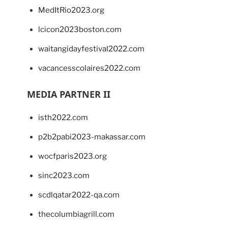
MedItRio2023.org
lcicon2023boston.com
waitangidayfestival2022.com
vacancesscolaires2022.com
MEDIA PARTNER II
isth2022.com
p2b2pabi2023-makassar.com
wocfparis2023.org
sinc2023.com
scdlqatar2022-qa.com
thecolumbiagrill.com