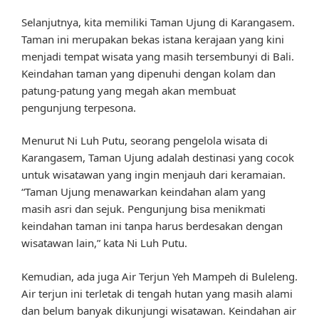
Selanjutnya, kita memiliki Taman Ujung di Karangasem.
Taman ini merupakan bekas istana kerajaan yang kini
menjadi tempat wisata yang masih tersembunyi di Bali.
Keindahan taman yang dipenuhi dengan kolam dan
patung-patung yang megah akan membuat
pengunjung terpesona.
Menurut Ni Luh Putu, seorang pengelola wisata di
Karangasem, Taman Ujung adalah destinasi yang cocok
untuk wisatawan yang ingin menjauh dari keramaian.
“Taman Ujung menawarkan keindahan alam yang
masih asri dan sejuk. Pengunjung bisa menikmati
keindahan taman ini tanpa harus berdesakan dengan
wisatawan lain,” kata Ni Luh Putu.
Kemudian, ada juga Air Terjun Yeh Mampeh di Buleleng.
Air terjun ini terletak di tengah hutan yang masih alami
dan belum banyak dikunjungi wisatawan. Keindahan air