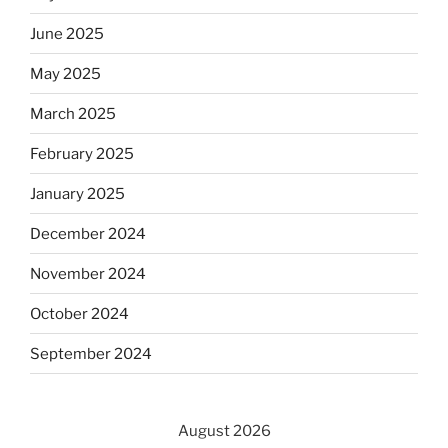
June 2025
May 2025
March 2025
February 2025
January 2025
December 2024
November 2024
October 2024
September 2024
August 2026