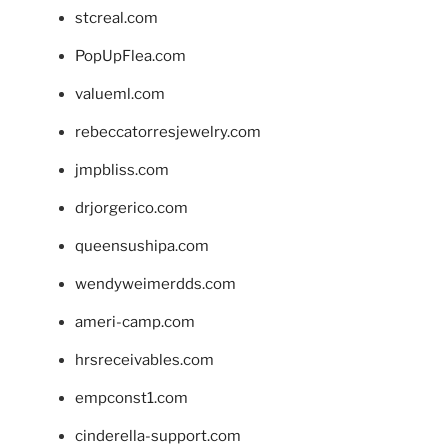
stcreal.com
PopUpFlea.com
valueml.com
rebeccatorresjewelry.com
jmpbliss.com
drjorgerico.com
queensushipa.com
wendyweimerdds.com
ameri-camp.com
hrsreceivables.com
empconst1.com
cinderella-support.com