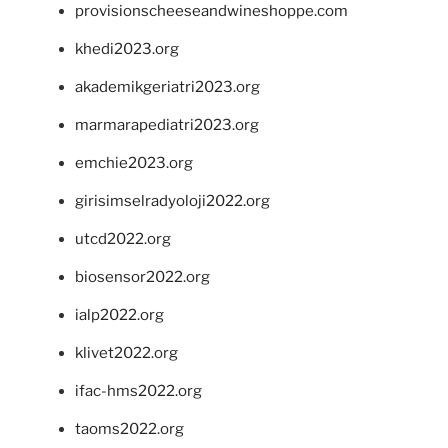
provisionscheeseandwineshoppe.com
khedi2023.org
akademikgeriatri2023.org
marmarapediatri2023.org
emchie2023.org
girisimselradyoloji2022.org
utcd2022.org
biosensor2022.org
ialp2022.org
klivet2022.org
ifac-hms2022.org
taoms2022.org