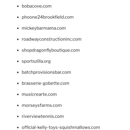
bobacove.com
phoone24brookfield.com
mickeybarmama.com
roadwayconstructioninc.com
shopdragonflyboutique.com
sportszilla.org
batchprovisionsbar.com
brasserie-gobette.com
musicrearte.com
morseysfarms.com
riverviewtennis.com
official-kelly-toys-squishmallows.com