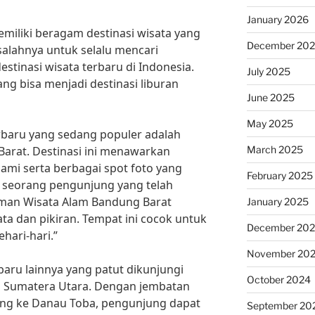
January 2026
iliki beragam destinasi wisata yang
December 20
alahnya untuk selalu mencari
estinasi wisata terbaru di Indonesia.
July 2025
ng bisa menjadi destinasi liburan
June 2025
May 2025
erbaru yang sedang populer adalah
March 2025
arat. Destinasi ini menawarkan
ami serta berbagai spot foto yang
February 2025
, seorang pengunjung yang telah
aman Wisata Alam Bandung Barat
January 2025
a dan pikiran. Tempat ini cocok untuk
December 20
ehari-hari.”
November 20
erbaru lainnya yang patut dikunjungi
October 2024
i Sumatera Utara. Dengan jembatan
ng ke Danau Toba, pengunjung dapat
September 20