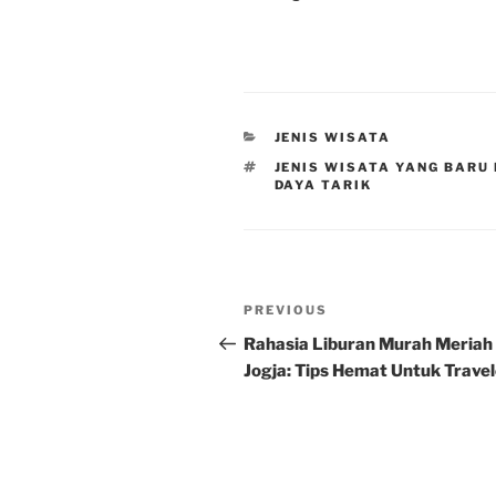
CATEGORIES
JENIS WISATA
TAGS
JENIS WISATA YANG BARU
DAYA TARIK
Post
Previous
PREVIOUS
navigation
Post
Rahasia Liburan Murah Meriah 
Jogja: Tips Hemat Untuk Travel