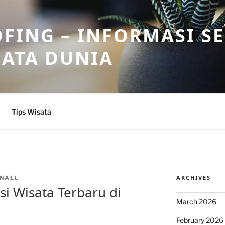
FING – INFORMASI S
SATA DUNIA
Tips Wisata
ARCHIVES
NALL
si Wisata Terbaru di
March 2026
February 2026