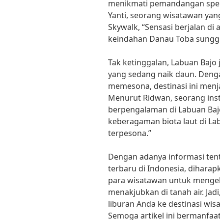
menikmati pemandangan spekt
Yanti, seorang wisatawan ya
Skywalk, “Sensasi berjalan di
keindahan Danau Toba sunggu
Tak ketinggalan, Labuan Bajo 
yang sedang naik daun. Deng
memesona, destinasi ini menja
Menurut Ridwan, seorang inst
berpengalaman di Labuan Baj
keberagaman biota laut di L
terpesona.”
Dengan adanya informasi tent
terbaru di Indonesia, dihara
para wisatawan untuk mengek
menakjubkan di tanah air. Ja
liburan Anda ke destinasi wis
Semoga artikel ini bermanfaat