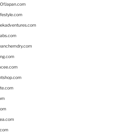
OfJapan.com
ifestyle.com
eekadventures.com
labs.com
leanchemdry.com
ing.com
acee.com
ntshop.com
te.com
om
com
ea.com
.com