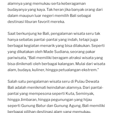
alamnya yang memukau serta keberagaman
budayanya yang kaya. Tak heran jika banyak orang dari
dalam maupun luar negeri memilih Bali sebagai
destinasi liburan favorit mereka.
Saat berkunjung ke Bali, pengalaman wisata seru tak
hanya sebatas pantai-pantai yang indah, tetapi juga
berbagai kegiatan menarik yang bisa dilakukan. Seperti
yang dikatakan oleh Made Sudiana, seorang pakar
pariwisata, “Bali memiliki beragam atraksi wisata yang
bisa dinikmati oleh berbagai kalangan. Mulai dari wisata
alam, budaya, kuliner, hingga petualangan ekstrem.”
Salah satu pengalaman wisata seru di Pulau Dewata
Bali adalah menikmati keindahan alamnya. Dari pantai-
pantai yang mempesona seperti Kuta, Seminyak,
hingga Jimbaran, hingga pegunungan yang hijau
seperti Gunung Batur dan Gunung Agung, Bali memiliki
berbagai pilihan destinasi alam yang memukau.