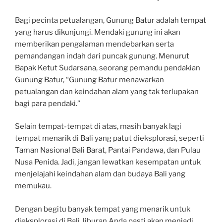
Bagi pecinta petualangan, Gunung Batur adalah tempat
yang harus dikunjungi. Mendaki gunung ini akan
memberikan pengalaman mendebarkan serta
pemandangan indah dari puncak gunung. Menurut
Bapak Ketut Sudarsana, seorang pemandu pendakian
Gunung Batur, “Gunung Batur menawarkan
petualangan dan keindahan alam yang tak terlupakan
bagi para pendaki.”
Selain tempat-tempat di atas, masih banyak lagi
tempat menarik di Bali yang patut dieksplorasi, seperti
Taman Nasional Bali Barat, Pantai Pandawa, dan Pulau
Nusa Penida. Jadi, jangan lewatkan kesempatan untuk
menjelajahi keindahan alam dan budaya Bali yang
memukau.
Dengan begitu banyak tempat yang menarik untuk
dieksplorasi di Bali, liburan Anda pasti akan menjadi