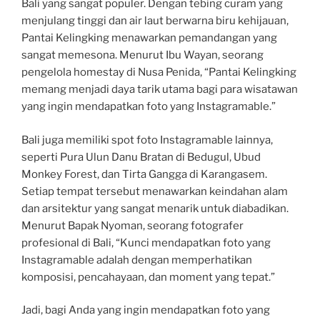
Bali yang sangat populer. Dengan tebing curam yang
menjulang tinggi dan air laut berwarna biru kehijauan,
Pantai Kelingking menawarkan pemandangan yang
sangat memesona. Menurut Ibu Wayan, seorang
pengelola homestay di Nusa Penida, “Pantai Kelingking
memang menjadi daya tarik utama bagi para wisatawan
yang ingin mendapatkan foto yang Instagramable.”
Bali juga memiliki spot foto Instagramable lainnya,
seperti Pura Ulun Danu Bratan di Bedugul, Ubud
Monkey Forest, dan Tirta Gangga di Karangasem.
Setiap tempat tersebut menawarkan keindahan alam
dan arsitektur yang sangat menarik untuk diabadikan.
Menurut Bapak Nyoman, seorang fotografer
profesional di Bali, “Kunci mendapatkan foto yang
Instagramable adalah dengan memperhatikan
komposisi, pencahayaan, dan moment yang tepat.”
Jadi, bagi Anda yang ingin mendapatkan foto yang