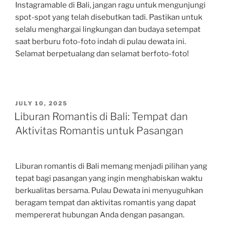
Instagramable di Bali, jangan ragu untuk mengunjungi
spot-spot yang telah disebutkan tadi. Pastikan untuk
selalu menghargai lingkungan dan budaya setempat
saat berburu foto-foto indah di pulau dewata ini.
Selamat berpetualang dan selamat berfoto-foto!
POSTED
JULY 10, 2025
ON
Liburan Romantis di Bali: Tempat dan
Aktivitas Romantis untuk Pasangan
Liburan romantis di Bali memang menjadi pilihan yang
tepat bagi pasangan yang ingin menghabiskan waktu
berkualitas bersama. Pulau Dewata ini menyuguhkan
beragam tempat dan aktivitas romantis yang dapat
mempererat hubungan Anda dengan pasangan.