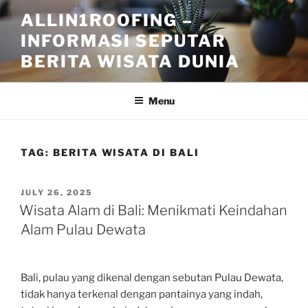
Skip
ALLIN1ROOFING –
to
INFORMASI SEPUTAR
content
BERITA WISATA DUNIA
Menu
TAG:
BERITA WISATA DI BALI
POSTED
JULY 26, 2025
ON
Wisata Alam di Bali: Menikmati Keindahan
Alam Pulau Dewata
Bali, pulau yang dikenal dengan sebutan Pulau Dewata,
tidak hanya terkenal dengan pantainya yang indah,