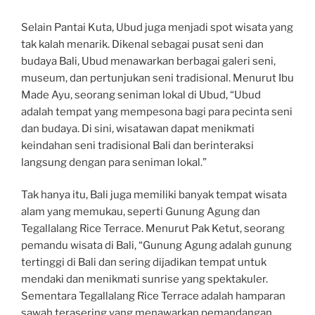
Selain Pantai Kuta, Ubud juga menjadi spot wisata yang
tak kalah menarik. Dikenal sebagai pusat seni dan
budaya Bali, Ubud menawarkan berbagai galeri seni,
museum, dan pertunjukan seni tradisional. Menurut Ibu
Made Ayu, seorang seniman lokal di Ubud, “Ubud
adalah tempat yang mempesona bagi para pecinta seni
dan budaya. Di sini, wisatawan dapat menikmati
keindahan seni tradisional Bali dan berinteraksi
langsung dengan para seniman lokal.”
Tak hanya itu, Bali juga memiliki banyak tempat wisata
alam yang memukau, seperti Gunung Agung dan
Tegallalang Rice Terrace. Menurut Pak Ketut, seorang
pemandu wisata di Bali, “Gunung Agung adalah gunung
tertinggi di Bali dan sering dijadikan tempat untuk
mendaki dan menikmati sunrise yang spektakuler.
Sementara Tegallalang Rice Terrace adalah hamparan
sawah terasering yang menawarkan pemandangan