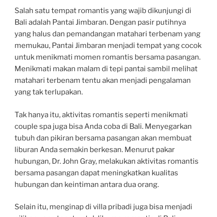
Salah satu tempat romantis yang wajib dikunjungi di
Bali adalah Pantai Jimbaran. Dengan pasir putihnya
yang halus dan pemandangan matahari terbenam yang
memukau, Pantai Jimbaran menjadi tempat yang cocok
untuk menikmati momen romantis bersama pasangan.
Menikmati makan malam di tepi pantai sambil melihat
matahari terbenam tentu akan menjadi pengalaman
yang tak terlupakan.
Tak hanya itu, aktivitas romantis seperti menikmati
couple spa juga bisa Anda coba di Bali. Menyegarkan
tubuh dan pikiran bersama pasangan akan membuat
liburan Anda semakin berkesan. Menurut pakar
hubungan, Dr. John Gray, melakukan aktivitas romantis
bersama pasangan dapat meningkatkan kualitas
hubungan dan keintiman antara dua orang.
Selain itu, menginap di villa pribadi juga bisa menjadi