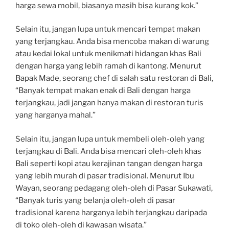
harga sewa mobil, biasanya masih bisa kurang kok.”
Selain itu, jangan lupa untuk mencari tempat makan
yang terjangkau. Anda bisa mencoba makan di warung
atau kedai lokal untuk menikmati hidangan khas Bali
dengan harga yang lebih ramah di kantong. Menurut
Bapak Made, seorang chef di salah satu restoran di Bali,
“Banyak tempat makan enak di Bali dengan harga
terjangkau, jadi jangan hanya makan di restoran turis
yang harganya mahal.”
Selain itu, jangan lupa untuk membeli oleh-oleh yang
terjangkau di Bali. Anda bisa mencari oleh-oleh khas
Bali seperti kopi atau kerajinan tangan dengan harga
yang lebih murah di pasar tradisional. Menurut Ibu
Wayan, seorang pedagang oleh-oleh di Pasar Sukawati,
“Banyak turis yang belanja oleh-oleh di pasar
tradisional karena harganya lebih terjangkau daripada
di toko oleh-oleh di kawasan wisata.”