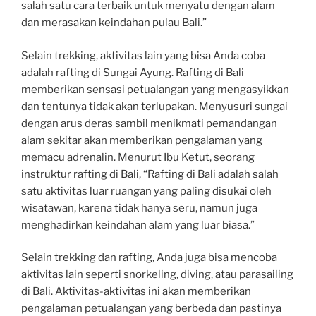
salah satu cara terbaik untuk menyatu dengan alam
dan merasakan keindahan pulau Bali.”
Selain trekking, aktivitas lain yang bisa Anda coba
adalah rafting di Sungai Ayung. Rafting di Bali
memberikan sensasi petualangan yang mengasyikkan
dan tentunya tidak akan terlupakan. Menyusuri sungai
dengan arus deras sambil menikmati pemandangan
alam sekitar akan memberikan pengalaman yang
memacu adrenalin. Menurut Ibu Ketut, seorang
instruktur rafting di Bali, “Rafting di Bali adalah salah
satu aktivitas luar ruangan yang paling disukai oleh
wisatawan, karena tidak hanya seru, namun juga
menghadirkan keindahan alam yang luar biasa.”
Selain trekking dan rafting, Anda juga bisa mencoba
aktivitas lain seperti snorkeling, diving, atau parasailing
di Bali. Aktivitas-aktivitas ini akan memberikan
pengalaman petualangan yang berbeda dan pastinya