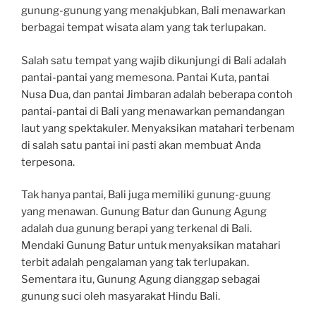
gunung-gunung yang menakjubkan, Bali menawarkan
berbagai tempat wisata alam yang tak terlupakan.
Salah satu tempat yang wajib dikunjungi di Bali adalah
pantai-pantai yang memesona. Pantai Kuta, pantai
Nusa Dua, dan pantai Jimbaran adalah beberapa contoh
pantai-pantai di Bali yang menawarkan pemandangan
laut yang spektakuler. Menyaksikan matahari terbenam
di salah satu pantai ini pasti akan membuat Anda
terpesona.
Tak hanya pantai, Bali juga memiliki gunung-guung
yang menawan. Gunung Batur dan Gunung Agung
adalah dua gunung berapi yang terkenal di Bali.
Mendaki Gunung Batur untuk menyaksikan matahari
terbit adalah pengalaman yang tak terlupakan.
Sementara itu, Gunung Agung dianggap sebagai
gunung suci oleh masyarakat Hindu Bali.