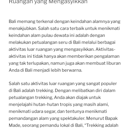
Ruangan yang Mengasyikkan
Bali memang terkenal dengan keindahan alamnya yang
menakjubkan. Salah satu cara terbaik untuk menikmati
keindahan alam pulau dewata ini adalah dengan
melakukan petualangan seru di Bali melalui berbagai
aktivitas luar ruangan yang mengasyikkan. Aktivitas-
aktivitas ini tidak hanya akan memberikan pengalaman
yang tak terlupakan, namun juga akan membuat liburan
Anda di Bali menjadi lebih berwarna.
Salah satu aktivitas luar ruangan yang sangat populer
di Bali adalah trekking. Dengan melibatkan diri dalam
petualangan trekking, Anda akan diajak untuk
menjelajahi hutan-hutan tropis yang masih alami,
menikmati udara segar, dan tentunya menikmati
pemandangan alam yang spektakuler. Menurut Bapak
Made, seorang pemandu lokal di Bali, “Trekking adalah