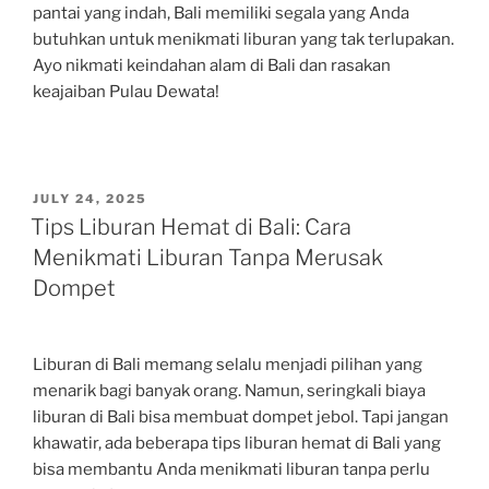
pantai yang indah, Bali memiliki segala yang Anda
butuhkan untuk menikmati liburan yang tak terlupakan.
Ayo nikmati keindahan alam di Bali dan rasakan
keajaiban Pulau Dewata!
POSTED
JULY 24, 2025
ON
Tips Liburan Hemat di Bali: Cara
Menikmati Liburan Tanpa Merusak
Dompet
Liburan di Bali memang selalu menjadi pilihan yang
menarik bagi banyak orang. Namun, seringkali biaya
liburan di Bali bisa membuat dompet jebol. Tapi jangan
khawatir, ada beberapa tips liburan hemat di Bali yang
bisa membantu Anda menikmati liburan tanpa perlu