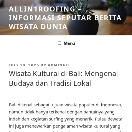
Skip
ALLIN1ROOFING –
to
INFORMASI SEPUTAR BERITA
content
WISATA DUNIA
Menu
POSTED
JULY 18, 2025
BY
ADMINALL
ON
Wisata Kultural di Bali: Mengenal
Budaya dan Tradisi Lokal
Bali dikenal sebagai tujuan wisata populer di Indonesia,
namun tidak hanya terkenal dengan pantainya yang
indah dan kegiatan surfing yang menarik. Pulau dewata
ini juga menawarkan pengalaman wisata kultural yang