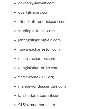
oakberry-kuwait.com
quartzliterary.com
friendsofbroderickpark.com
studiopiattellina.com
jannagrillspringfield.com
fujiyamacharleston.com
elpatronchardon.com
donglaishun-order.com
fiamc-rome2022.org
mariceworldessentials.com
lafisheriarestaurant.com
915jazzandmore.com