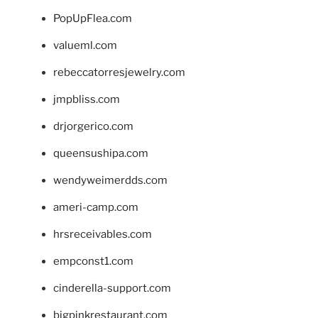
PopUpFlea.com
valueml.com
rebeccatorresjewelry.com
jmpbliss.com
drjorgerico.com
queensushipa.com
wendyweimerdds.com
ameri-camp.com
hrsreceivables.com
empconst1.com
cinderella-support.com
bigpinkrestaurant.com