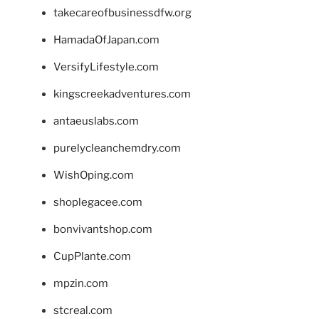
takecareofbusinessdfw.org
HamadaOfJapan.com
VersifyLifestyle.com
kingscreekadventures.com
antaeuslabs.com
purelycleanchemdry.com
WishOping.com
shoplegacee.com
bonvivantshop.com
CupPlante.com
mpzin.com
stcreal.com