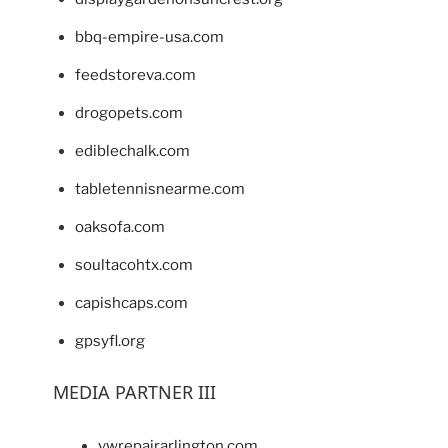
bbq-empire-usa.com
feedstoreva.com
drogopets.com
ediblechalk.com
tabletennisnearme.com
oaksofa.com
soultacohtx.com
capishcaps.com
gpsyfl.org
MEDIA PARTNER III
vwrepairarlington.com