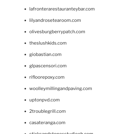
lafronterarestauranteybar.com
lilyandrosetearoom.com
olivesburgberrypatch.com
theslushkids.com
giobastian.com
glpascensori.com
rifloorepoxy.com
woolleymillingandpaving.com
uptonpvd.com
2troublegrill.com
casateranga.com
sticksandstonesstudiooh.com