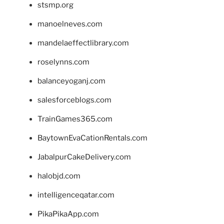
stsmp.org
manoelneves.com
mandelaeffectlibrary.com
roselynns.com
balanceyoganj.com
salesforceblogs.com
TrainGames365.com
BaytownEvaCationRentals.com
JabalpurCakeDelivery.com
halobjd.com
intelligenceqatar.com
PikaPikaApp.com