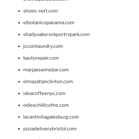
shoes-vert.com
elbotanicopanama.com
shadyoaksrockportrvpark.com
jccoinlaundry.com
kautorepair.com
marjaeswinebar.com
elmazatlanclinton.com
ideacoffeenyc.com
odieschillicothe.com
lacantinitagalesburg.com
pizzadeliverybristol.com