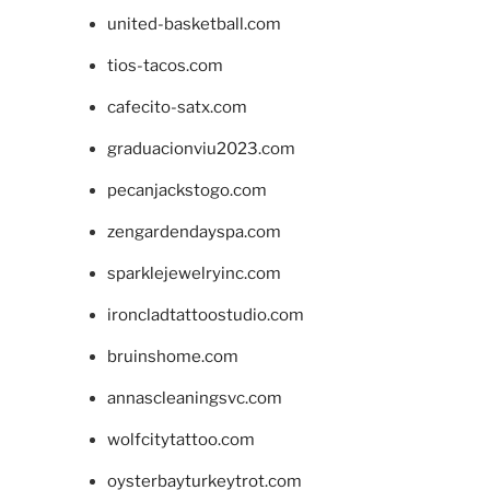
united-basketball.com
tios-tacos.com
cafecito-satx.com
graduacionviu2023.com
pecanjackstogo.com
zengardendayspa.com
sparklejewelryinc.com
ironcladtattoostudio.com
bruinshome.com
annascleaningsvc.com
wolfcitytattoo.com
oysterbayturkeytrot.com