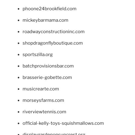
phoone24brookfield.com
mickeybarmama.com
roadwayconstructioninc.com
shopdragonflyboutique.com
sportszilla.org
batchprovisionsbar.com
brasserie-gobette.com
musicrearte.com
morseysfarms.com
riverviewtennis.com
official-kelly-toys-squishmallows.com
displaygardenonsuncrest.org