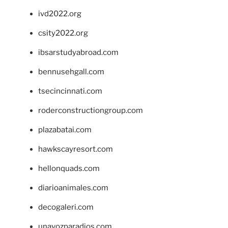
ivd2022.org
csity2022.org
ibsarstudyabroad.com
bennusehgall.com
tsecincinnati.com
roderconstructiongroup.com
plazabatai.com
hawkscayresort.com
hellonquads.com
diarioanimales.com
decogaleri.com
unavozparadios.com