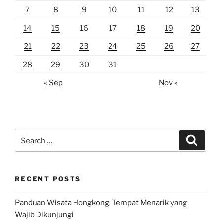
7
8
9
10
11
12
13
14
15
16
17
18
19
20
21
22
23
24
25
26
27
28
29
30
31
« Sep
Nov »
Search
Search
for:
RECENT POSTS
Panduan Wisata Hongkong: Tempat Menarik yang
Wajib Dikunjungi