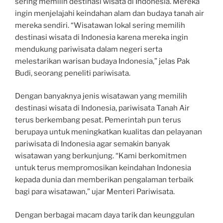
sering memilih destinasi wisata di Indonesia. Mereka
ingin menjelajahi keindahan alam dan budaya tanah air
mereka sendiri. “Wisatawan lokal sering memilih
destinasi wisata di Indonesia karena mereka ingin
mendukung pariwisata dalam negeri serta
melestarikan warisan budaya Indonesia,” jelas Pak
Budi, seorang peneliti pariwisata.
Dengan banyaknya jenis wisatawan yang memilih
destinasi wisata di Indonesia, pariwisata Tanah Air
terus berkembang pesat. Pemerintah pun terus
berupaya untuk meningkatkan kualitas dan pelayanan
pariwisata di Indonesia agar semakin banyak
wisatawan yang berkunjung. “Kami berkomitmen
untuk terus mempromosikan keindahan Indonesia
kepada dunia dan memberikan pengalaman terbaik
bagi para wisatawan,” ujar Menteri Pariwisata.
Dengan berbagai macam daya tarik dan keunggulan