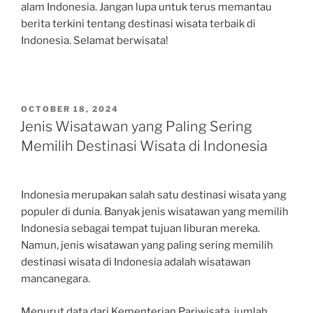
alam Indonesia. Jangan lupa untuk terus memantau
berita terkini tentang destinasi wisata terbaik di
Indonesia. Selamat berwisata!
POSTED
OCTOBER 18, 2024
ON
Jenis Wisatawan yang Paling Sering
Memilih Destinasi Wisata di Indonesia
Indonesia merupakan salah satu destinasi wisata yang
populer di dunia. Banyak jenis wisatawan yang memilih
Indonesia sebagai tempat tujuan liburan mereka.
Namun, jenis wisatawan yang paling sering memilih
destinasi wisata di Indonesia adalah wisatawan
mancanegara.
Menurut data dari Kementerian Pariwisata, jumlah