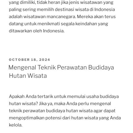
yang dimiliki, tidak heran jika jenis wisatawan yang
paling sering memilih destinasi wisata di Indonesia
adalah wisatawan mancanegara. Mereka akan terus
datang untuk menikmati segala keindahan yang
ditawarkan oleh Indonesia.
POSTED
OCTOBER 18, 2024
ON
Mengenal Teknik Perawatan Budidaya
Hutan Wisata
Apakah Anda tertarik untuk memulai usaha budidaya
hutan wisata? Jika ya, maka Anda perlu mengenal
teknik perawatan budidaya hutan wisata agar dapat
mengoptimalkan potensi dari hutan wisata yang Anda
kelola.