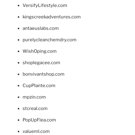
VersifyLifestyle.com
kingscreekadventures.com
antaeuslabs.com
purelycleanchemdry.com
WishOping.com
shoplegacee.com
bonvivantshop.com
CupPlante.com
mpzin.com
stcreal.com
PopUpFlea.com
valueml.com