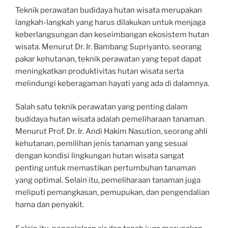
Teknik perawatan budidaya hutan wisata merupakan
langkah-langkah yang harus dilakukan untuk menjaga
keberlangsungan dan keseimbangan ekosistem hutan
wisata. Menurut Dr. Ir. Bambang Supriyanto, seorang
pakar kehutanan, teknik perawatan yang tepat dapat
meningkatkan produktivitas hutan wisata serta
melindungi keberagaman hayati yang ada di dalamnya.
Salah satu teknik perawatan yang penting dalam
budidaya hutan wisata adalah pemeliharaan tanaman.
Menurut Prof. Dr. Ir. Andi Hakim Nasution, seorang ahli
kehutanan, pemilihan jenis tanaman yang sesuai
dengan kondisi lingkungan hutan wisata sangat
penting untuk memastikan pertumbuhan tanaman
yang optimal. Selain itu, pemeliharaan tanaman juga
meliputi pemangkasan, pemupukan, dan pengendalian
hama dan penyakit.