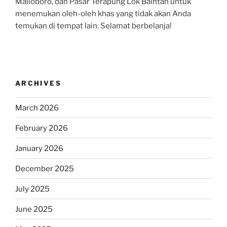
Malioboro, dan Pasar Terapung Lok Baintan untuk
menemukan oleh-oleh khas yang tidak akan Anda
temukan di tempat lain. Selamat berbelanja!
ARCHIVES
March 2026
February 2026
January 2026
December 2025
July 2025
June 2025