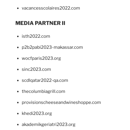
vacancesscolaires2022.com
MEDIA PARTNER II
isth2022.com
p2b2pabi2023-makassar.com
wocfparis2023.org
sinc2023.com
scdlqatar2022-qa.com
thecolumbiagrill.com
provisionscheeseandwineshoppe.com
khedi2023.org
akademikgeriatri2023.org