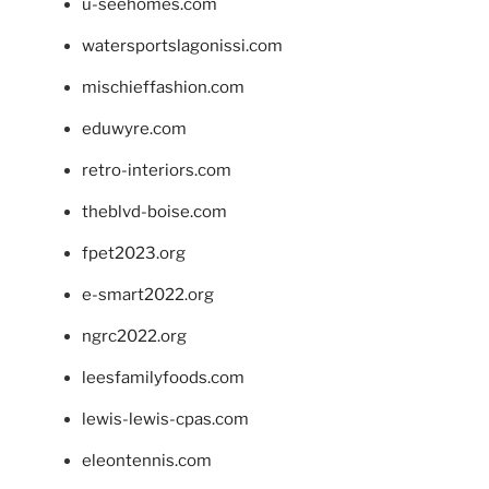
u-seehomes.com
watersportslagonissi.com
mischieffashion.com
eduwyre.com
retro-interiors.com
theblvd-boise.com
fpet2023.org
e-smart2022.org
ngrc2022.org
leesfamilyfoods.com
lewis-lewis-cpas.com
eleontennis.com