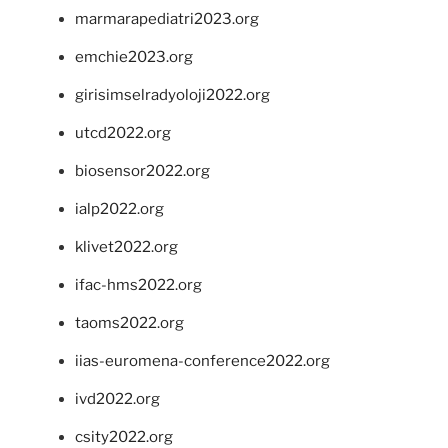
marmarapediatri2023.org
emchie2023.org
girisimselradyoloji2022.org
utcd2022.org
biosensor2022.org
ialp2022.org
klivet2022.org
ifac-hms2022.org
taoms2022.org
iias-euromena-conference2022.org
ivd2022.org
csity2022.org