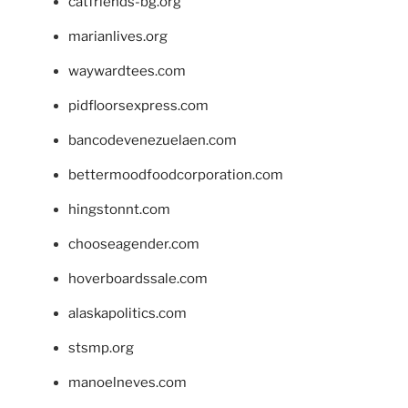
catfriends-bg.org
marianlives.org
waywardtees.com
pidfloorsexpress.com
bancodevenezuelaen.com
bettermoodfoodcorporation.com
hingstonnt.com
chooseagender.com
hoverboardssale.com
alaskapolitics.com
stsmp.org
manoelneves.com