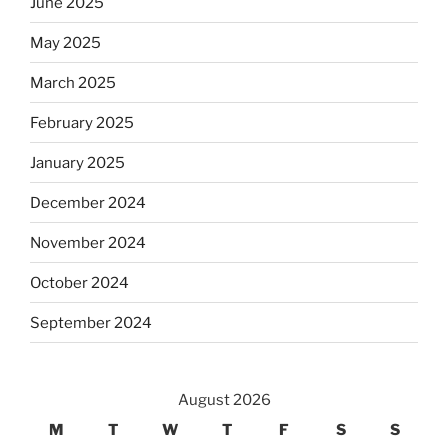
June 2025
May 2025
March 2025
February 2025
January 2025
December 2024
November 2024
October 2024
September 2024
August 2026
M
T
W
T
F
S
S