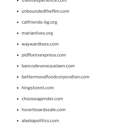
theintexperience.com
unboundedthefilm.com
catfriends-bg.org
marianlives.org
waywardtees.com
pidfloorsexpress.com
bancodevenezuelaen.com
bettermoodfoodcorporation.com
hingstonnt.com
chooseagender.com
hoverboardssale.com
alaskapolitics.com