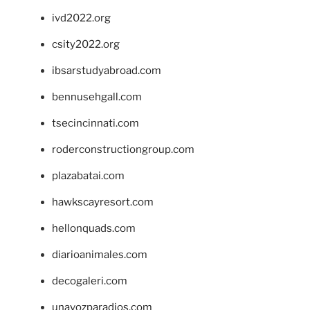
ivd2022.org
csity2022.org
ibsarstudyabroad.com
bennusehgall.com
tsecincinnati.com
roderconstructiongroup.com
plazabatai.com
hawkscayresort.com
hellonquads.com
diarioanimales.com
decogaleri.com
unavozparadios.com