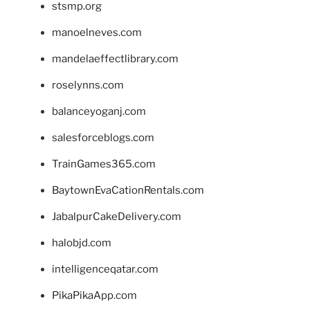
stsmp.org
manoelneves.com
mandelaeffectlibrary.com
roselynns.com
balanceyoganj.com
salesforceblogs.com
TrainGames365.com
BaytownEvaCationRentals.com
JabalpurCakeDelivery.com
halobjd.com
intelligenceqatar.com
PikaPikaApp.com