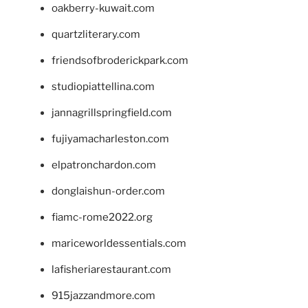
oakberry-kuwait.com
quartzliterary.com
friendsofbroderickpark.com
studiopiattellina.com
jannagrillspringfield.com
fujiyamacharleston.com
elpatronchardon.com
donglaishun-order.com
fiamc-rome2022.org
mariceworldessentials.com
lafisheriarestaurant.com
915jazzandmore.com