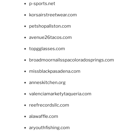
p-sports.net
korsairstreetwear.com
petshopallston.com
avenue26tacos.com
topgglasses.com
broadmoornailsspacoloradosprings.com
missblackpasadena.com
anneskitchen.org
valenciamarketytaqueria.com
reefrecordsllc.com
alawaffle.com
aryouthfishing.com