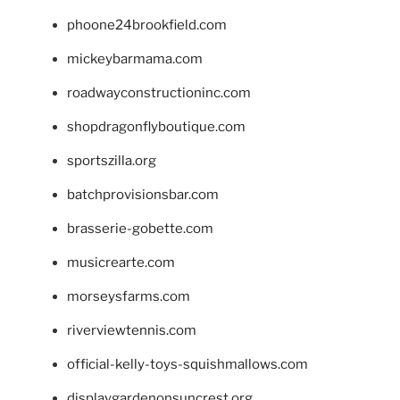
phoone24brookfield.com
mickeybarmama.com
roadwayconstructioninc.com
shopdragonflyboutique.com
sportszilla.org
batchprovisionsbar.com
brasserie-gobette.com
musicrearte.com
morseysfarms.com
riverviewtennis.com
official-kelly-toys-squishmallows.com
displaygardenonsuncrest.org