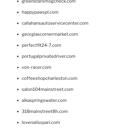
greenstarsmogcheck.com
happypawspl.com
callahansautoservicecenter.com
georgiascornermarket.com
perfectfit24-7.com
portugalprivatedriver.com
von-racer.com
coffeeshopcharleston.com
salon104mainstreet.com
alkaspringswater.com
318mainstreet8h.com
lovenailsspari.com