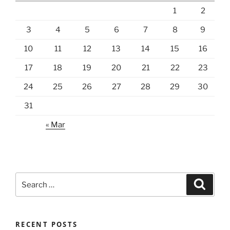
1
2
3
4
5
6
7
8
9
10
11
12
13
14
15
16
17
18
19
20
21
22
23
24
25
26
27
28
29
30
31
« Mar
Search
Search
for:
RECENT POSTS