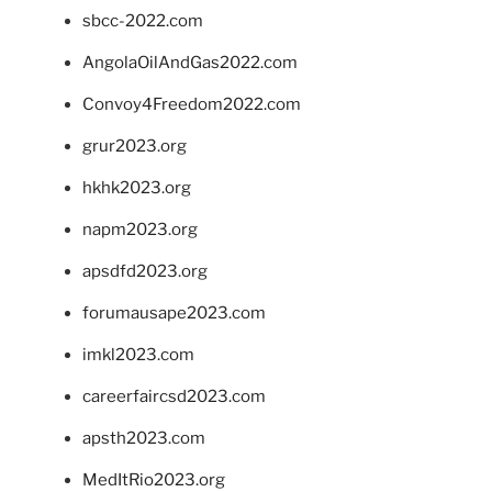
sbcc-2022.com
AngolaOilAndGas2022.com
Convoy4Freedom2022.com
grur2023.org
hkhk2023.org
napm2023.org
apsdfd2023.org
forumausape2023.com
imkl2023.com
careerfaircsd2023.com
apsth2023.com
MedItRio2023.org