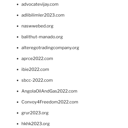
advocatevijay.com
adlibilimler2023.com
naswwebed.org
balithut-manado.org
alteregotradingcompany.org
aprce2022.com
ibie2022.com
sbcc-2022.com
AngolaOilAndGas2022.com
Convoy4Freedom2022.com
grur2023.org
hkhk2023.org