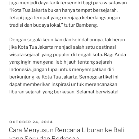
juga menjadi daya tarik tersendiri bagi para wisatawan.
“Kota Tua Jakarta bukan hanya tempat bersejarah,
tetapi juga tempat yang menjaga keberlangsungan
tradisi dan budaya lokal,” tutur Bambang.
Dengan segala keunikan dan keindahannya, tak heran
jika Kota Tua Jakarta menjadi salah satu destinasi
wisata sejarah yang populer di tengah kota. Bagi Anda
yang ingin mengenal lebih jauh tentang sejarah
Indonesia, jangan lupa untuk menyempatkan diri
berkunjung ke Kota Tua Jakarta. Semoga artikel ini
dapat memberikan inspirasi untuk merencanakan
liburan sejarah yang berkesan. Selamat berwisata!
POSTED
OCTOBER 24, 2024
ON
Cara Menyusun Rencana Liburan ke Bali
yang Seru dan Berkesan