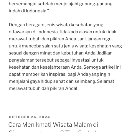
bersemangat setelah menjelajahi gunung-ganung
indah di Indonesia.”
Dengan beragam jenis wisata kesehatan yang
ditawarkan di Indonesia, tidak ada alasan untuk tidak
merawat tubuh dan pikiran Anda. Jadi, jangan ragu
untuk mencoba salah satu jenis wisata kesehatan yang
sesuai dengan minat dan kebutuhan Anda. Jadikan
pengalaman tersebut sebagai investasi untuk
kesehatan dan kesejahteraan Anda. Semoga artikel ini
dapat memberikan inspirasi bagi Anda yang ingin
menjalani gaya hidup sehat dan seimbang. Selamat
merawat tubuh dan pikiran Anda!
POSTED
OCTOBER 24, 2024
ON
Cara Menikmati Wisata Malam di