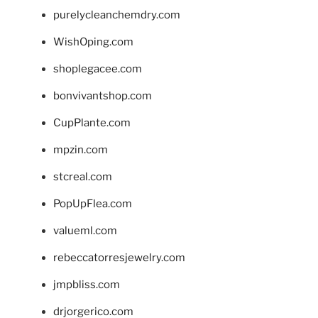
purelycleanchemdry.com
WishOping.com
shoplegacee.com
bonvivantshop.com
CupPlante.com
mpzin.com
stcreal.com
PopUpFlea.com
valueml.com
rebeccatorresjewelry.com
jmpbliss.com
drjorgerico.com