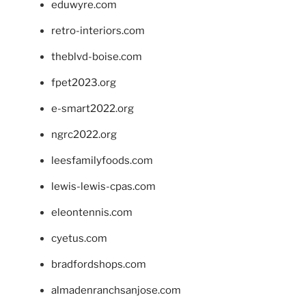
eduwyre.com
retro-interiors.com
theblvd-boise.com
fpet2023.org
e-smart2022.org
ngrc2022.org
leesfamilyfoods.com
lewis-lewis-cpas.com
eleontennis.com
cyetus.com
bradfordshops.com
almadenranchsanjose.com