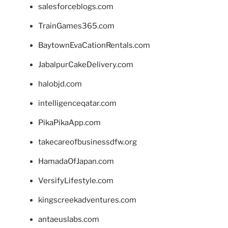
salesforceblogs.com
TrainGames365.com
BaytownEvaCationRentals.com
JabalpurCakeDelivery.com
halobjd.com
intelligenceqatar.com
PikaPikaApp.com
takecareofbusinessdfw.org
HamadaOfJapan.com
VersifyLifestyle.com
kingscreekadventures.com
antaeuslabs.com