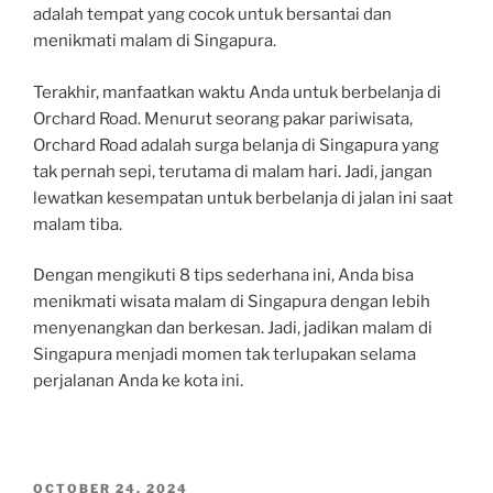
adalah tempat yang cocok untuk bersantai dan
menikmati malam di Singapura.
Terakhir, manfaatkan waktu Anda untuk berbelanja di
Orchard Road. Menurut seorang pakar pariwisata,
Orchard Road adalah surga belanja di Singapura yang
tak pernah sepi, terutama di malam hari. Jadi, jangan
lewatkan kesempatan untuk berbelanja di jalan ini saat
malam tiba.
Dengan mengikuti 8 tips sederhana ini, Anda bisa
menikmati wisata malam di Singapura dengan lebih
menyenangkan dan berkesan. Jadi, jadikan malam di
Singapura menjadi momen tak terlupakan selama
perjalanan Anda ke kota ini.
POSTED
OCTOBER 24, 2024