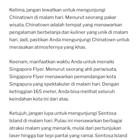
Kelima, jangan lewatkan untuk mengunjungi
Chinatown di malam hari. Menurut seorang pakar
wisata, Chinatown adalah tempat yang menawarkan
pengalaman berbelanja dan kuliner yang unik di malam
hari. Jadi, pastikan Anda mengunjungi Chinatown untuk
merasakan atmosfernya yang khas.
Keenam, manfaatkan waktu Anda untuk menaiki
Singapore Flyer. Menurut seorang ahli pariwisata,
Singapore Flyer menawarkan pemandangan kota
Singapura yang spektakuler di malam hari. Dengan
ketinggian 165 meter, Anda bisa melihat seluruh
keindahan kota ini dari atas.
Ketujuh, jangan lupa untuk mengunjungi Sentosa
Island di malam hari. Pulau ini menawarkan berbagai
atraksi malam yang menarik, mulai dari pertunjukan
laser hingga bar tepi pantai yang ramai. Sentosa Island