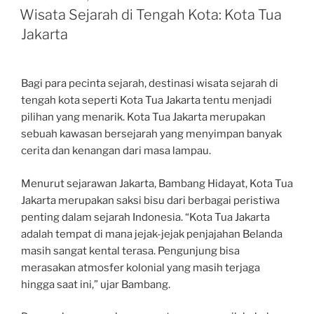
ON
Wisata Sejarah di Tengah Kota: Kota Tua
Jakarta
Bagi para pecinta sejarah, destinasi wisata sejarah di
tengah kota seperti Kota Tua Jakarta tentu menjadi
pilihan yang menarik. Kota Tua Jakarta merupakan
sebuah kawasan bersejarah yang menyimpan banyak
cerita dan kenangan dari masa lampau.
Menurut sejarawan Jakarta, Bambang Hidayat, Kota Tua
Jakarta merupakan saksi bisu dari berbagai peristiwa
penting dalam sejarah Indonesia. “Kota Tua Jakarta
adalah tempat di mana jejak-jejak penjajahan Belanda
masih sangat kental terasa. Pengunjung bisa
merasakan atmosfer kolonial yang masih terjaga
hingga saat ini,” ujar Bambang.