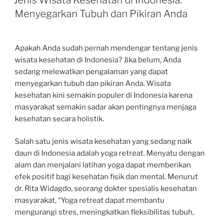
Menyegarkan Tubuh dan Pikiran Anda
Apakah Anda sudah pernah mendengar tentang jenis
wisata kesehatan di Indonesia? Jika belum, Anda
sedang melewatkan pengalaman yang dapat
menyegarkan tubuh dan pikiran Anda. Wisata
kesehatan kini semakin populer di Indonesia karena
masyarakat semakin sadar akan pentingnya menjaga
kesehatan secara holistik.
Salah satu jenis wisata kesehatan yang sedang naik
daun di Indonesia adalah yoga retreat. Menyatu dengan
alam dan menjalani latihan yoga dapat memberikan
efek positif bagi kesehatan fisik dan mental. Menurut
dr. Rita Widagdo, seorang dokter spesialis kesehatan
masyarakat, “Yoga retreat dapat membantu
mengurangi stres, meningkatkan fleksibilitas tubuh,