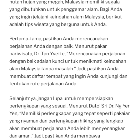
hutan hujan yang megah, Malaysia memiliki segala
yang dibutuhkan untuk penggemar alam. Bagi Anda
yang ingin jelajahi keindahan alam Malaysia, berikut
adalah tips wisata yang berguna untuk Anda.
Pertama-tama, pastikan Anda merencanakan
perjalanan Anda dengan baik. Menurut pakar
pariwisata, Dr. Tan Yvette, “Merencanakan perjalanan
dengan baik adalah kunci untuk menikmati keindahan
alam Malaysia tanpa masalah.” Jadi, pastikan Anda
membuat daftar tempat yang ingin Anda kunjungi dan
tentukan rute perjalanan Anda.
Selanjutnya, jangan lupa untuk mempersiapkan
perlengkapan yang sesuai. Menurut Dato’ Sri Dr. Ng Yen
Yen, “Memiliki perlengkapan yang tepat seperti pakaian
yang nyaman dan perlengkapan hiking yang lengkap
akan membuat perjalanan Anda lebih menyenangkan
dan aman.” Jadi, pastikan Anda membawa