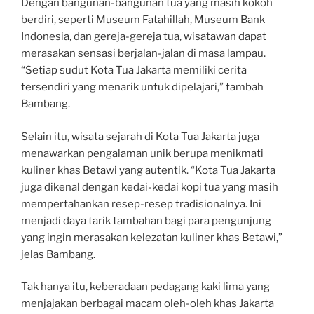
Dengan bangunan-bangunan tua yang masih kokoh
berdiri, seperti Museum Fatahillah, Museum Bank
Indonesia, dan gereja-gereja tua, wisatawan dapat
merasakan sensasi berjalan-jalan di masa lampau.
“Setiap sudut Kota Tua Jakarta memiliki cerita
tersendiri yang menarik untuk dipelajari,” tambah
Bambang.
Selain itu, wisata sejarah di Kota Tua Jakarta juga
menawarkan pengalaman unik berupa menikmati
kuliner khas Betawi yang autentik. “Kota Tua Jakarta
juga dikenal dengan kedai-kedai kopi tua yang masih
mempertahankan resep-resep tradisionalnya. Ini
menjadi daya tarik tambahan bagi para pengunjung
yang ingin merasakan kelezatan kuliner khas Betawi,”
jelas Bambang.
Tak hanya itu, keberadaan pedagang kaki lima yang
menjajakan berbagai macam oleh-oleh khas Jakarta