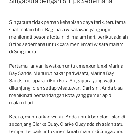
Singapura dengan 8 Tips Sederhana
Singapura tidak pernah kehabisan daya tarik, terutama
saat malam tiba. Bagi para wisatawan yang ingin
menikmati pesona kota ini di malam hari, berikut adalah
8 tips sederhana untuk cara menikmati wisata malam
di Singapura.
Pertama, jangan lewatkan untuk mengunjungi Marina
Bay Sands. Menurut pakar pariwisata, Marina Bay
Sands merupakan ikon kota Singapura yang wajib
dikunjungi oleh setiap wisatawan. Dari sini, Anda bisa
menikmati pemandangan kota yang gemerlap di
malam hari.
Kedua, manfaatkan waktu Anda untuk berjalan-jalan di
sepanjang Clarke Quay. Clarke Quay adalah salah satu
tempat terbaik untuk menikmati malam di Singapura.