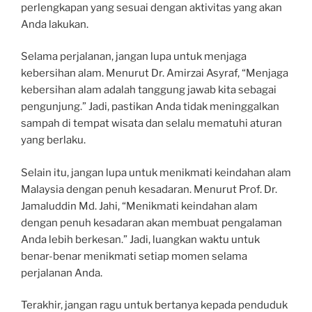
perlengkapan yang sesuai dengan aktivitas yang akan
Anda lakukan.
Selama perjalanan, jangan lupa untuk menjaga
kebersihan alam. Menurut Dr. Amirzai Asyraf, “Menjaga
kebersihan alam adalah tanggung jawab kita sebagai
pengunjung.” Jadi, pastikan Anda tidak meninggalkan
sampah di tempat wisata dan selalu mematuhi aturan
yang berlaku.
Selain itu, jangan lupa untuk menikmati keindahan alam
Malaysia dengan penuh kesadaran. Menurut Prof. Dr.
Jamaluddin Md. Jahi, “Menikmati keindahan alam
dengan penuh kesadaran akan membuat pengalaman
Anda lebih berkesan.” Jadi, luangkan waktu untuk
benar-benar menikmati setiap momen selama
perjalanan Anda.
Terakhir, jangan ragu untuk bertanya kepada penduduk