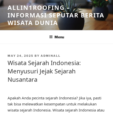
Skip
ALLIN1ROOFING –
to
INFORMASI SEPUTAR BERITA
content
WISATA DUNIA
Menu
POSTED
MAY 24, 2025
BY
ADMINALL
ON
Wisata Sejarah Indonesia:
Menyusuri Jejak Sejarah
Nusantara
Apakah Anda pecinta sejarah Indonesia? Jika iya, pasti
tak bisa melewatkan kesempatan untuk melakukan
wisata sejarah Indonesia. Wisata sejarah Indonesia atau