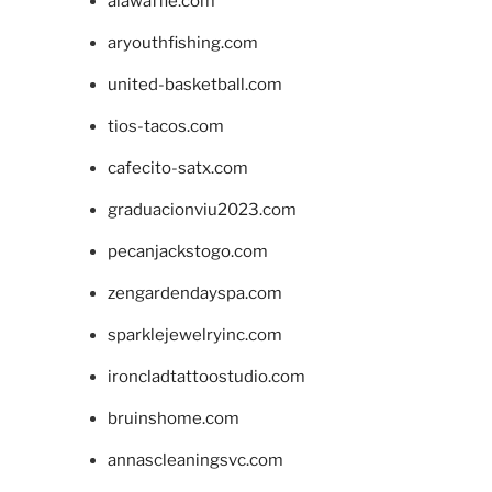
alawaffle.com
aryouthfishing.com
united-basketball.com
tios-tacos.com
cafecito-satx.com
graduacionviu2023.com
pecanjackstogo.com
zengardendayspa.com
sparklejewelryinc.com
ironcladtattoostudio.com
bruinshome.com
annascleaningsvc.com