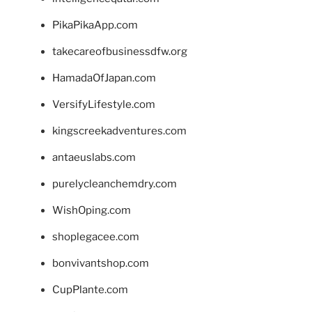
PikaPikaApp.com
takecareofbusinessdfw.org
HamadaOfJapan.com
VersifyLifestyle.com
kingscreekadventures.com
antaeuslabs.com
purelycleanchemdry.com
WishOping.com
shoplegacee.com
bonvivantshop.com
CupPlante.com