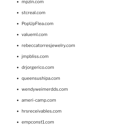
mpzin.com
stcreal.com
PopUpFlea.com
valueml.com
rebeccatorresjewelry.com
jmpbliss.com
drjorgerico.com
queensushipa.com
wendyweimerdds.com
ameri-camp.com
hrsreceivables.com
empconst1.com