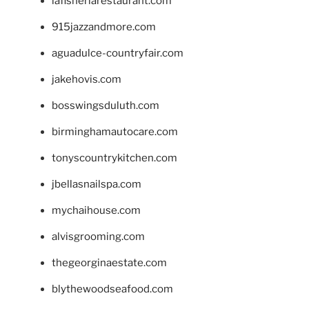
lafisheriarestaurant.com
915jazzandmore.com
aguadulce-countryfair.com
jakehovis.com
bosswingsduluth.com
birminghamautocare.com
tonyscountrykitchen.com
jbellasnailspa.com
mychaihouse.com
alvisgrooming.com
thegeorginaestate.com
blythewoodseafood.com