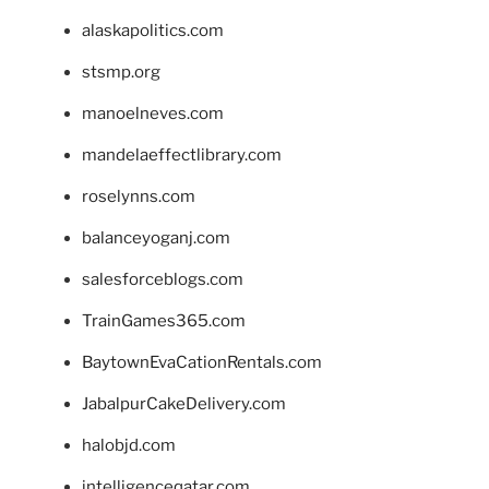
alaskapolitics.com
stsmp.org
manoelneves.com
mandelaeffectlibrary.com
roselynns.com
balanceyoganj.com
salesforceblogs.com
TrainGames365.com
BaytownEvaCationRentals.com
JabalpurCakeDelivery.com
halobjd.com
intelligenceqatar.com