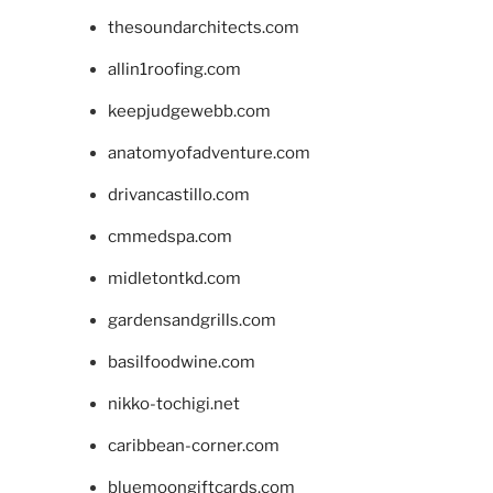
thesoundarchitects.com
allin1roofing.com
keepjudgewebb.com
anatomyofadventure.com
drivancastillo.com
cmmedspa.com
midletontkd.com
gardensandgrills.com
basilfoodwine.com
nikko-tochigi.net
caribbean-corner.com
bluemoongiftcards.com