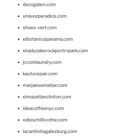
decogaleri.com
unavozparadios.com
shoes-vert.com
elbotanicopanama.com
shadyoaksrockportrvpark.com
jccoinlaundry.com
kautorepair.com
marjaeswinebar.com
elmazatlanclinton.com
ideacoffeenyc.com
odieschillicothe.com
lacantinitagalesburg.com