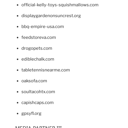
official-kelly-toys-squishmallows.com
displaygardenonsuncrest.org
bbq-empire-usa.com
feedstoreva.com
drogopets.com
ediblechalk.com
tabletennisnearme.com
oaksofa.com
soultacohtx.com
capishcaps.com
gpsyfl.org
MEDIA PARTNER III