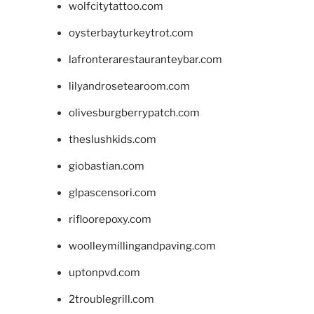
wolfcitytattoo.com
oysterbayturkeytrot.com
lafronterarestauranteybar.com
lilyandrosetearoom.com
olivesburgberrypatch.com
theslushkids.com
giobastian.com
glpascensori.com
rifloorepoxy.com
woolleymillingandpaving.com
uptonpvd.com
2troublegrill.com