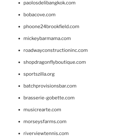
paolosdelibangkok.com
bobacove.com
phoone24brookfield.com
mickeybarmama.com
roadwayconstructioninc.com
shopdragonflyboutique.com
sportszilla.org
batchprovisionsbar.com
brasserie-gobette.com
musicrearte.com
morseysfarms.com
riverviewtennis.com