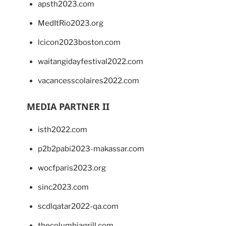
apsth2023.com
MedItRio2023.org
lcicon2023boston.com
waitangidayfestival2022.com
vacancesscolaires2022.com
MEDIA PARTNER II
isth2022.com
p2b2pabi2023-makassar.com
wocfparis2023.org
sinc2023.com
scdlqatar2022-qa.com
thecolumbiagrill.com