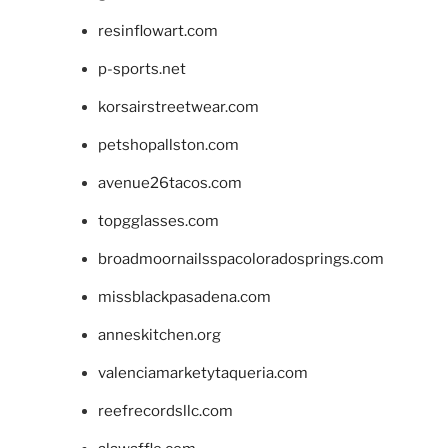
resinflowart.com
p-sports.net
korsairstreetwear.com
petshopallston.com
avenue26tacos.com
topgglasses.com
broadmoornailsspacoloradosprings.com
missblackpasadena.com
anneskitchen.org
valenciamarketytaqueria.com
reefrecordsllc.com