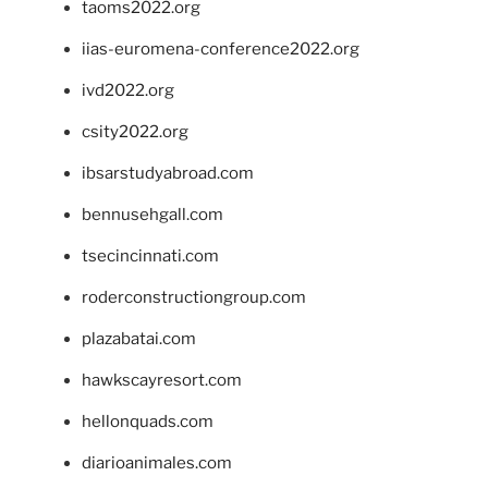
taoms2022.org
iias-euromena-conference2022.org
ivd2022.org
csity2022.org
ibsarstudyabroad.com
bennusehgall.com
tsecincinnati.com
roderconstructiongroup.com
plazabatai.com
hawkscayresort.com
hellonquads.com
diarioanimales.com