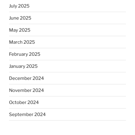
July 2025
June 2025
May 2025
March 2025
February 2025
January 2025
December 2024
November 2024
October 2024
September 2024