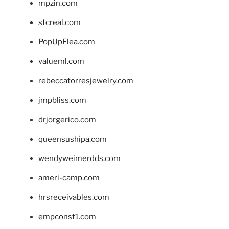
mpzin.com
stcreal.com
PopUpFlea.com
valueml.com
rebeccatorresjewelry.com
jmpbliss.com
drjorgerico.com
queensushipa.com
wendyweimerdds.com
ameri-camp.com
hrsreceivables.com
empconst1.com