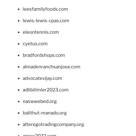
leesfamilyfoods.com
lewis-lewis-cpas.com
eleontennis.com
cyetus.com
bradfordshops.com
almadenranchsanjose.com
advocatevijay.com
adlibilimler2023.com
naswwebed.org
balithut-manado.org
alteregotradingcompany.org
aprce2022.com