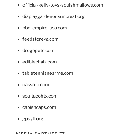
official-kelly-toys-squishmallows.com
displaygardenonsuncrest.org
bbq-empire-usa.com
feedstoreva.com
drogopets.com
ediblechalk.com
tabletennisnearme.com
oaksofa.com
soultacohtx.com
capishcaps.com
gpsyfl.org
MEDIA PARTNER III