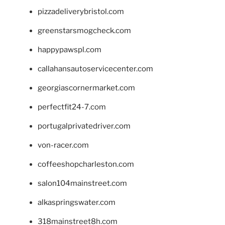
pizzadeliverybristol.com
greenstarsmogcheck.com
happypawspl.com
callahansautoservicecenter.com
georgiascornermarket.com
perfectfit24-7.com
portugalprivatedriver.com
von-racer.com
coffeeshopcharleston.com
salon104mainstreet.com
alkaspringswater.com
318mainstreet8h.com