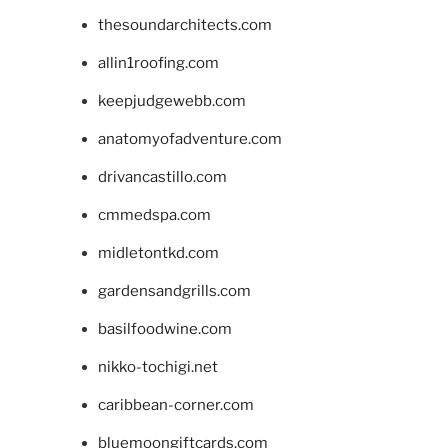
thesoundarchitects.com
allin1roofing.com
keepjudgewebb.com
anatomyofadventure.com
drivancastillo.com
cmmedspa.com
midletontkd.com
gardensandgrills.com
basilfoodwine.com
nikko-tochigi.net
caribbean-corner.com
bluemoongiftcards.com