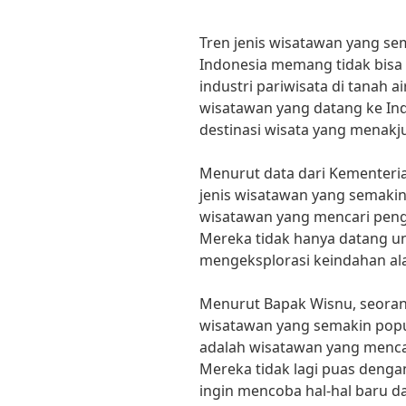
Tren jenis wisatawan yang sem
Indonesia memang tidak bisa
industri pariwisata di tanah 
wisatawan yang datang ke In
destinasi wisata yang menakj
Menurut data dari Kementeria
jenis wisatawan yang semakin
wisatawan yang mencari peng
Mereka tidak hanya datang unt
mengeksplorasi keindahan al
Menurut Bapak Wisnu, seorang
wisatawan yang semakin popul
adalah wisatawan yang menca
Mereka tidak lagi puas denga
ingin mencoba hal-hal baru d