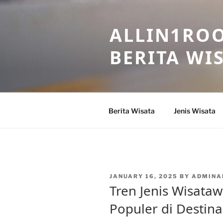
Skip
to
ALLIN1ROO
content
BERITA WI
Berita Wisata
Jenis Wisata
POSTED
JANUARY 16, 2025
BY
ADMINA
ON
Tren Jenis Wisata
Populer di Destina