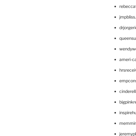
rebecca
jmpblis
drjorger
queensu
wendyw
ameri-
hrsrece
empcon
cinderel
bigpinkr
inspireh
memming
jeremyp