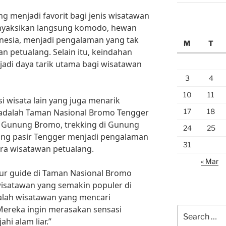
ng menjadi favorit bagi jenis wisatawan
enyaksikan langsung komodo, hewan
nesia, menjadi pengalaman yang tak
M
T
n petualang. Selain itu, keindahan
adi daya tarik utama bagi wisatawan
3
4
10
11
i wisata lain yang juga menarik
17
18
i adalah Taman Nasional Bromo Tengger
i Gunung Bromo, trekking di Gunung
24
25
ang pasir Tengger menjadi pengalaman
31
ra wisatawan petualang.
« Mar
our guide di Taman Nasional Bromo
wisatawan yang semakin populer di
dalah wisatawan yang mencari
Mereka ingin merasakan sensasi
Search
i alam liar.”
for: