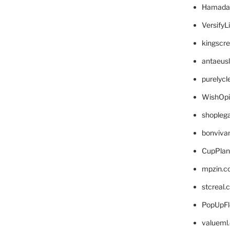
Hamada
VersifyL
kingscr
antaeus
purelyc
WishOp
shopleg
bonviva
CupPlan
mpzin.c
stcreal.
PopUpFl
valueml