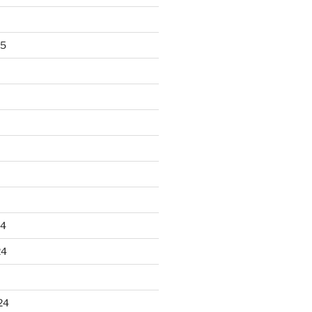
25
24
24
24