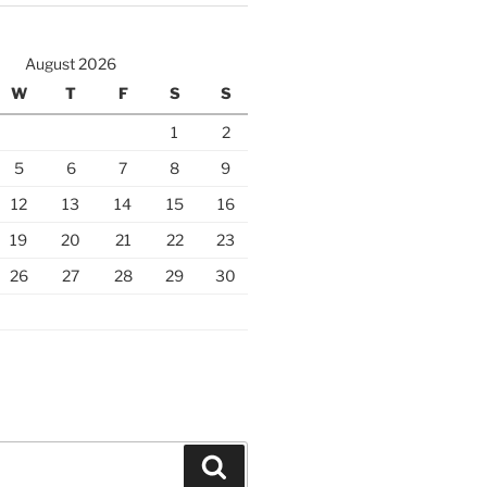
August 2026
W
T
F
S
S
1
2
5
6
7
8
9
12
13
14
15
16
19
20
21
22
23
26
27
28
29
30
Search