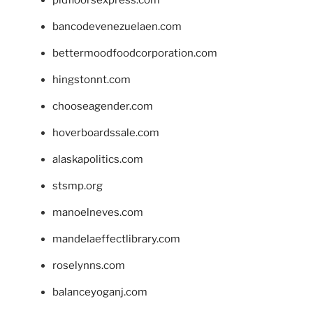
pidfloorsexpress.com
bancodevenezuelaen.com
bettermoodfoodcorporation.com
hingstonnt.com
chooseagender.com
hoverboardssale.com
alaskapolitics.com
stsmp.org
manoelneves.com
mandelaeffectlibrary.com
roselynns.com
balanceyoganj.com