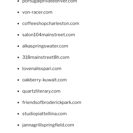
portugalprivatedriver.com
von-racer.com
coffeeshopcharleston.com
salon104mainstreet.com
alkaspringswater.com
318mainstreet8h.com
lovenailsspari.com
oakberry-kuwait.com
quartzliterary.com
friendsofbroderickpark.com
studiopiattellina.com
jannagrillspringfield.com