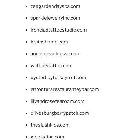
zengardendayspa.com
sparklejewelryinc.com
ironcladtattoostudio.com
bruinshome.com
annascleaningsvc.com
wolfcitytattoo.com
oysterbayturkeytrot.com
lafronterarestauranteybar.com
lilyandrosetearoom.com
olivesburgberrypatch.com
theslushkids.com
giobastian.com