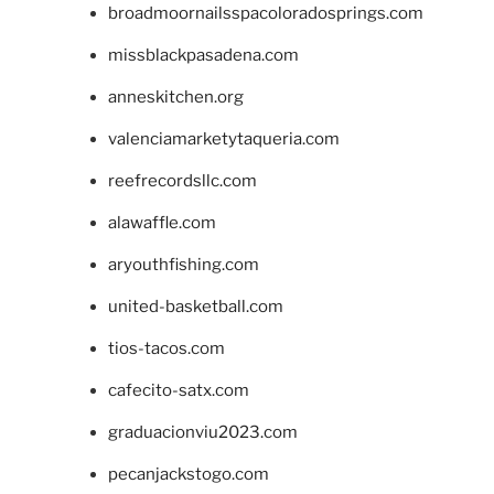
broadmoornailsspacoloradosprings.com
missblackpasadena.com
anneskitchen.org
valenciamarketytaqueria.com
reefrecordsllc.com
alawaffle.com
aryouthfishing.com
united-basketball.com
tios-tacos.com
cafecito-satx.com
graduacionviu2023.com
pecanjackstogo.com