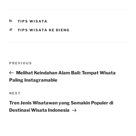
CATEGORIES
TIPS WISATA
TAGS
TIPS WISATA KE DIENG
Post
Previous
PREVIOUS
navigation
Post
Melihat Keindahan Alam Bali: Tempat Wisata
Paling Instagramable
Next
NEXT
Post
Tren Jenis Wisatawan yang Semakin Populer di
Destinasi Wisata Indonesia