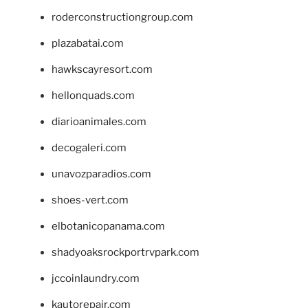
roderconstructiongroup.com
plazabatai.com
hawkscayresort.com
hellonquads.com
diarioanimales.com
decogaleri.com
unavozparadios.com
shoes-vert.com
elbotanicopanama.com
shadyoaksrockportrvpark.com
jccoinlaundry.com
kautorepair.com