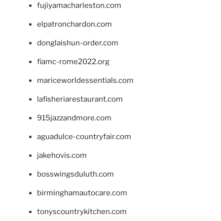
fujiyamacharleston.com
elpatronchardon.com
donglaishun-order.com
fiamc-rome2022.org
mariceworldessentials.com
lafisheriarestaurant.com
915jazzandmore.com
aguadulce-countryfair.com
jakehovis.com
bosswingsduluth.com
birminghamautocare.com
tonyscountrykitchen.com