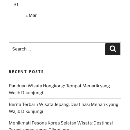
31
« Mar
Search
Search
for:
RECENT POSTS
Panduan Wisata Hongkong: Tempat Menarik yang
Wajib Dikunjungi
Berita Terbaru Wisata Jepang: Destinasi Menarik yang
Wajib Dikunjungi
Menikmati Pesona Korea Selatan Wisata: Destinasi
Terbaik yang Harus Dikunjungi