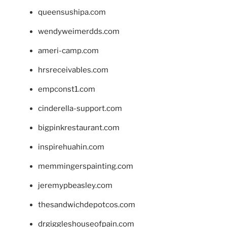
queensushipa.com
wendyweimerdds.com
ameri-camp.com
hrsreceivables.com
empconst1.com
cinderella-support.com
bigpinkrestaurant.com
inspirehuahin.com
memmingerspainting.com
jeremypbeasley.com
thesandwichdepotcos.com
drgiggleshouseofpain.com