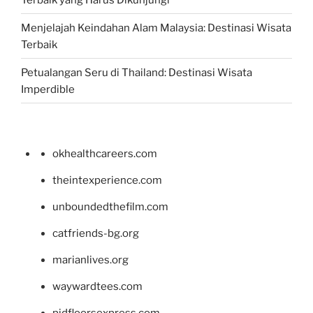
Menjelajah Keindahan Alam Malaysia: Destinasi Wisata
Terbaik
Petualangan Seru di Thailand: Destinasi Wisata
Imperdible
okhealthcareers.com
theintexperience.com
unboundedthefilm.com
catfriends-bg.org
marianlives.org
waywardtees.com