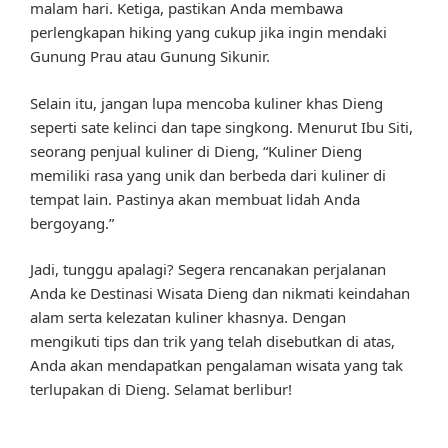
malam hari. Ketiga, pastikan Anda membawa
perlengkapan hiking yang cukup jika ingin mendaki
Gunung Prau atau Gunung Sikunir.
Selain itu, jangan lupa mencoba kuliner khas Dieng
seperti sate kelinci dan tape singkong. Menurut Ibu Siti,
seorang penjual kuliner di Dieng, “Kuliner Dieng
memiliki rasa yang unik dan berbeda dari kuliner di
tempat lain. Pastinya akan membuat lidah Anda
bergoyang.”
Jadi, tunggu apalagi? Segera rencanakan perjalanan
Anda ke Destinasi Wisata Dieng dan nikmati keindahan
alam serta kelezatan kuliner khasnya. Dengan
mengikuti tips dan trik yang telah disebutkan di atas,
Anda akan mendapatkan pengalaman wisata yang tak
terlupakan di Dieng. Selamat berlibur!