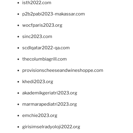
isth2022.com
p2b2pabi2023-makassar.com
wocfparis2023.org
sinc2023.com
scdlqatar2022-qa.com
thecolumbiagrill.com
provisionscheeseandwineshoppe.com
khedi2023.org
akademikgeriatri2023.org
marmarapediatri2023.org
emchie2023.org
girisimselradyoloji2022.org