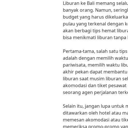
Liburan ke Bali memang selal
banyak orang. Namun, seringk
budget yang harus dikeluarka
pulau yang terkenal dengan kei
akan berbagi tips hemat libu
bisa menikmati liburan tanpa
Pertama-tama, salah satu tips
adalah dengan memilih waktu 
pariwisata, memilih waktu lib
akhir pekan dapat membantu
liburan saat musim liburan s
akomodasi dan tiket pesawat bi
seorang agen perjalanan terke
Selain itu, jangan lupa untu
ditawarkan oleh hotel atau 
memesan akomodasi atau tiket
memeriksa promo-promo yang