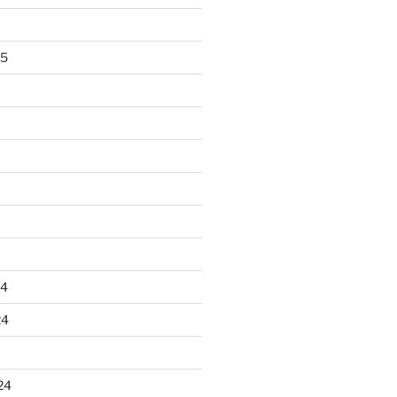
25
24
24
24