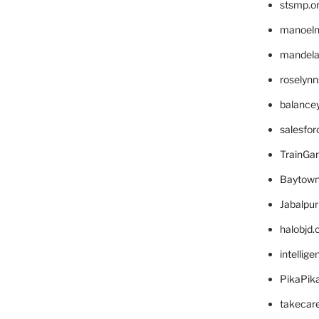
stsmp.o
manoel
mandelae
roselyn
balance
salesfo
TrainG
Baytown
Jabalpu
halobjd
intellig
PikaPik
takecar