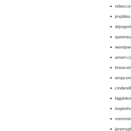
rebecca
jmpblis
drjorger
queensu
wendyw
ameri-
hrsrece
empcon
cinderel
bigpinkr
inspireh
memming
jeremyp