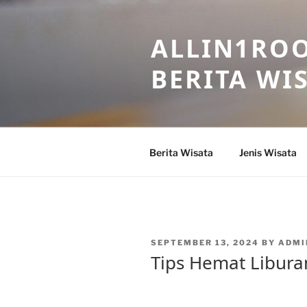
Skip
to
ALLIN1ROO
content
BERITA WI
Berita Wisata
Jenis Wisata
POSTED
SEPTEMBER 13, 2024
BY
ADMI
ON
Tips Hemat Libura