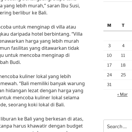
yang lebih murah,” saran Ibu Susi,
ring berlibur ke Bali.
M
T
ncoba untuk menginap di villa atau
kau daripada hotel berbintang. “Villa
menawarkan harga yang lebih murah
3
4
mun fasilitas yang ditawarkan tidak
agu untuk mencoba menginap di
10
11
bah Budi.
17
18
24
25
mencoba kuliner lokal yang lebih
 mewah. “Bali memiliki banyak warung
31
an hidangan lezat dengan harga yang
« Mar
 untuk mencoba kuliner lokal selama
de, seorang koki lokal di Bali.
iburan ke Bali yang berkesan di atas,
Search
 tanpa harus khawatir dengan budget
for: