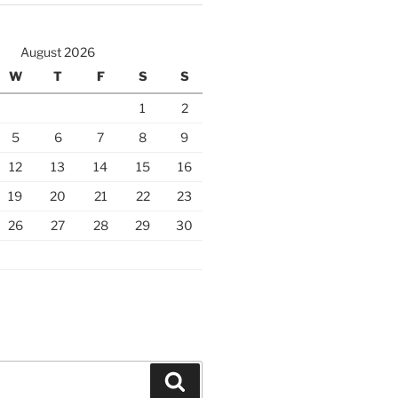
August 2026
W
T
F
S
S
1
2
5
6
7
8
9
12
13
14
15
16
19
20
21
22
23
26
27
28
29
30
Search