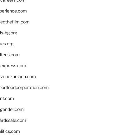
xperience.com
edthefilm.com
ds-bg.org
ves.org
tees.com
rsexpress.com
venezuelaen.com
oodfoodcorporation.com
nnt.com
gender.com
ardssale.com
litics.com