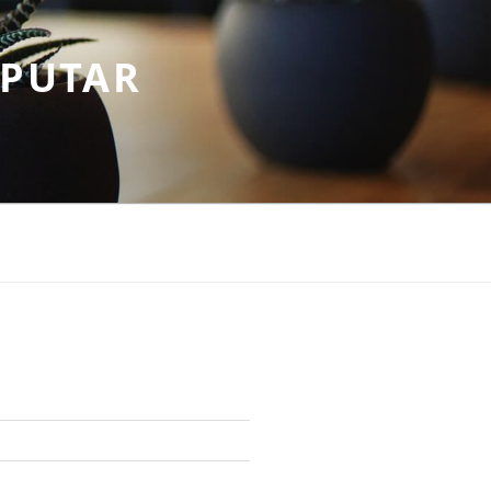
EPUTAR