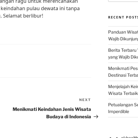
, jangan ragu untuk merencanakan
 keindahan pulau dewata ini tanpa
 Selamat berlibur!
RECENT POST
Panduan Wisat
Wajib Dikunjun
Berita Terbaru
yang Wajib Dik
Menikmati Pes
Destinasi Terb
Menjelajah Kei
Wisata Terbaik
NEXT
Next
Petualangan Se
Post
Menikmati Keindahan Jenis Wisata
Imperdible
Budaya di Indonesia
okhealt