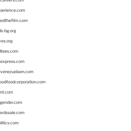
xperience.com
edthefilm.com
ds-bg.org
ves.org
tees.com
rsexpress.com
venezuelaen.com
oodfoodcorporation.com
nnt.com
gender.com
ardssale.com
litics.com