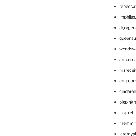
rebecca
jmpblis
drjorger
queensu
wendyw
ameri-
hrsrece
empcon
cinderel
bigpinkr
inspireh
memming
jeremyp