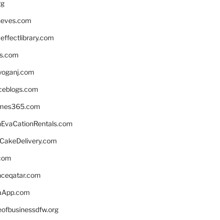
rg
neves.com
ffectlibrary.com
ns.com
yoganj.com
rceblogs.com
ames365.com
EvaCationRentals.com
rCakeDelivery.com
.com
enceqatar.com
aApp.com
eofbusinessdfw.org