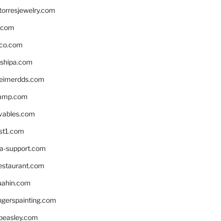
torresjewelry.com
s.com
ico.com
shipa.com
eimerdds.com
camp.com
ivables.com
st1.com
la-support.com
estaurant.com
uahin.com
erspainting.com
beasley.com