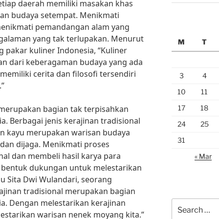
Setiap daerah memiliki masakan khas
n budaya setempat. Menikmati
 menikmati pemandangan alam yang
alaman yang tak terlupakan. Menurut
M
T
g pakar kuliner Indonesia, “Kuliner
an dari keberagaman budaya yang ada
emiliki cerita dan filosofi tersendiri
3
4
.”
10
11
17
18
ga merupakan bagian tak terpisahkan
a. Berbagai jenis kerajinan tradisional
24
25
iran kayu merupakan warisan budaya
31
 dan dijaga. Menikmati proses
nal dan membeli hasil karya para
« Mar
i bentuk dukungan untuk melestarikan
u Sita Dwi Wulandari, seorang
rajinan tradisional merupakan bagian
ia. Dengan melestarikan kerajinan
Search
elestarikan warisan nenek moyang kita.”
for: