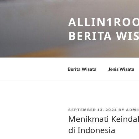
Skip
to
ALLIN1ROO
content
BERITA WI
Berita Wisata
Jenis Wisata
POSTED
SEPTEMBER 13, 2024
BY
ADMI
ON
Menikmati Keindah
di Indonesia