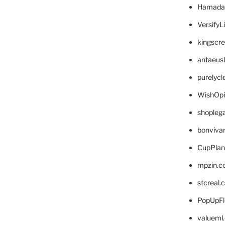
Hamada
VersifyL
kingscr
antaeus
purelyc
WishOp
shopleg
bonviva
CupPlan
mpzin.c
stcreal.
PopUpFl
valueml