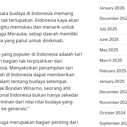
January 2026
isata budaya di Indonesia memang
December 20
ak terlupakan. Indonesia kaya akan
gitu memukau dan menarik untuk
July 2025
gga Merauke, setiap daerah memiliki
June 2025
 yang patut untuk dinikmati.
May 2025
a yang populer di Indonesia adalah tari
March 2025
 bagian tak terpisahkan dari
sia. Menyaksikan penampilan tari
February 2025
erah di Indonesia dapat memberikan
lam tentang budaya setempat.
January 2025
Pak Bondan Winarno, seorang ahli
December 20
isional Indonesia bukan hanya sekedar
minan dari nilai-nilai budaya yang
November 20
 ke generasi.”
October 2024
er juga merupakan bagian penting dari
September 20