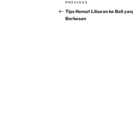
Post
Previous
PREVIOUS
navigation
Post
Tips Hemat Liburan ke Bali yan
Berkesan