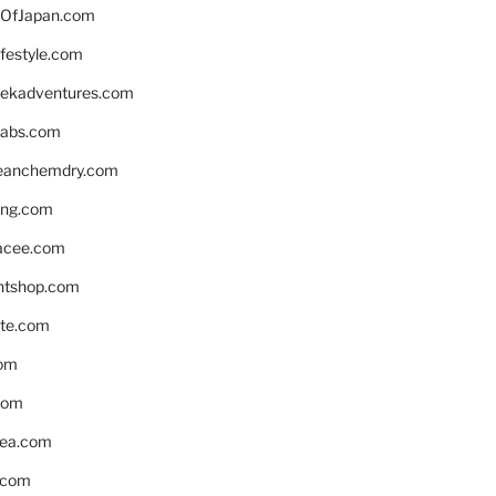
OfJapan.com
ifestyle.com
eekadventures.com
labs.com
leanchemdry.com
ing.com
acee.com
ntshop.com
te.com
om
com
ea.com
.com