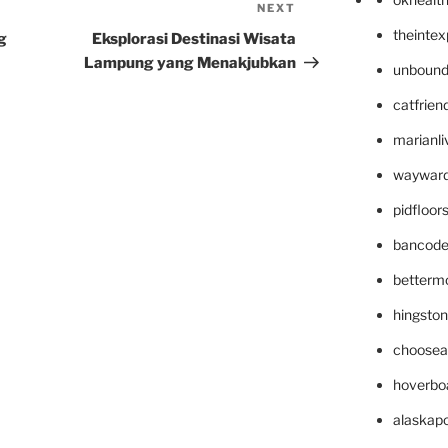
NEXT
Next
Post
theinte
g
Eksplorasi Destinasi Wisata
Lampung yang Menakjubkan
unbound
catfrien
marianli
wayward
pidfloo
bancode
betterm
hingsto
choosea
hoverbo
alaskapo