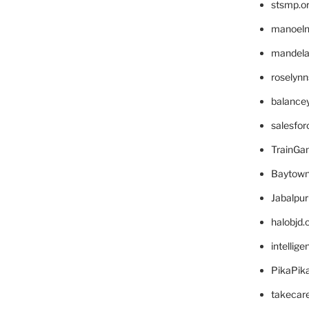
stsmp.o
manoel
mandelae
roselyn
balance
salesfo
TrainG
Baytown
Jabalpu
halobjd
intellig
PikaPik
takecar