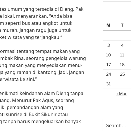
itas umum yang tersedia di Dieng. Pak
 lokal, menyarankan, “Anda bisa
seperti bus atau angkot untuk
M
T
ih murah. Jangan ragu juga untuk
ket wisata yang terjangkau.”
3
4
nformasi tentang tempat makan yang
10
11
t mbak Rina, seorang pengelola warung
17
18
rung makan yang menyediakan menu-
a yang ramah di kantong. Jadi, jangan
24
25
rwisata ke sini.”
31
menikmati keindahan alam Dieng tanpa
« Mar
ang. Menurut Pak Agus, seorang
iliki pemandangan alam yang
 sunrise di Bukit Sikunir atau
g tanpa harus mengeluarkan banyak
Search
for: