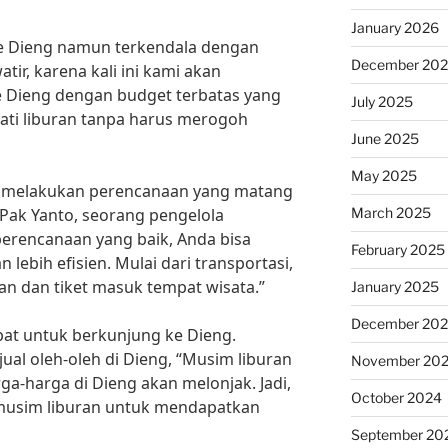
January 2026
ke Dieng namun terkendala dengan
December 20
tir, karena kali ini kami akan
e Dieng dengan budget terbatas yang
July 2025
ti liburan tanpa harus merogoh
June 2025
May 2025
a melakukan perencanaan yang matang
March 2025
Pak Yanto, seorang pengelola
erencanaan yang baik, Anda bisa
February 2025
ebih efisien. Mulai dari transportasi,
n dan tiket masuk tempat wisata.”
January 2025
December 20
epat untuk berkunjung ke Dieng.
jual oleh-oleh di Dieng, “Musim liburan
November 20
ga-harga di Dieng akan melonjak. Jadi,
October 2024
r musim liburan untuk mendapatkan
September 20