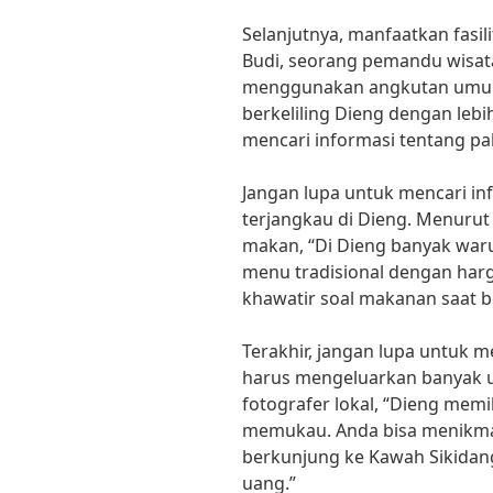
Selanjutnya, manfaatkan fasil
Budi, seorang pemandu wisata
menggunakan angkutan umum 
berkeliling Dieng dengan leb
mencari informasi tentang pa
Jangan lupa untuk mencari i
terjangkau di Dieng. Menuru
makan, “Di Dieng banyak wa
menu tradisional dengan harg
khawatir soal makanan saat be
Terakhir, jangan lupa untuk 
harus mengeluarkan banyak u
fotografer lokal, “Dieng mem
memukau. Anda bisa menikmati
berkunjung ke Kawah Sikidan
uang.”