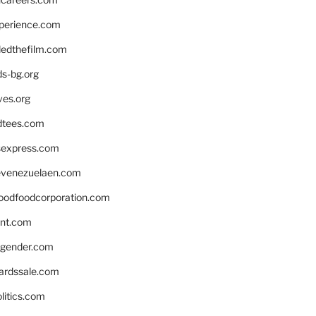
xperience.com
edthefilm.com
ds-bg.org
ves.org
tees.com
rsexpress.com
venezuelaen.com
oodfoodcorporation.com
nnt.com
gender.com
ardssale.com
litics.com