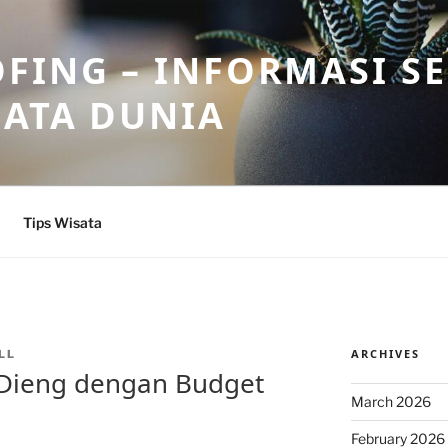
FING – INFORMASI S
SATA DUNIA
Tips Wisata
ARCHIVES
LL
 Dieng dengan Budget
March 2026
February 2026