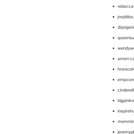
rebecca
jmpblis
drjorger
queensu
wendyw
ameri-
hrsrece
empcon
cinderel
bigpinkr
inspireh
memming
jeremyp