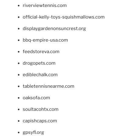
riverviewtennis.com
official-kelly-toys-squishmallows.com
displaygardenonsuncrest.org
bbq-empire-usa.com
feedstoreva.com
drogopets.com
ediblechalk.com
tabletennisnearme.com
oaksofa.com
soultacohtx.com
capishcaps.com
gpsyfl.org