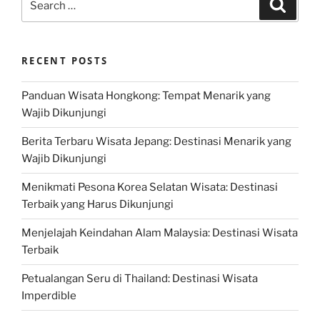
Search
for:
RECENT POSTS
Panduan Wisata Hongkong: Tempat Menarik yang
Wajib Dikunjungi
Berita Terbaru Wisata Jepang: Destinasi Menarik yang
Wajib Dikunjungi
Menikmati Pesona Korea Selatan Wisata: Destinasi
Terbaik yang Harus Dikunjungi
Menjelajah Keindahan Alam Malaysia: Destinasi Wisata
Terbaik
Petualangan Seru di Thailand: Destinasi Wisata
Imperdible