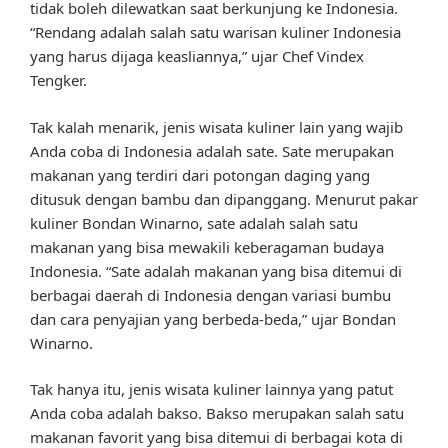
tidak boleh dilewatkan saat berkunjung ke Indonesia.
“Rendang adalah salah satu warisan kuliner Indonesia
yang harus dijaga keasliannya,” ujar Chef Vindex
Tengker.
Tak kalah menarik, jenis wisata kuliner lain yang wajib
Anda coba di Indonesia adalah sate. Sate merupakan
makanan yang terdiri dari potongan daging yang
ditusuk dengan bambu dan dipanggang. Menurut pakar
kuliner Bondan Winarno, sate adalah salah satu
makanan yang bisa mewakili keberagaman budaya
Indonesia. “Sate adalah makanan yang bisa ditemui di
berbagai daerah di Indonesia dengan variasi bumbu
dan cara penyajian yang berbeda-beda,” ujar Bondan
Winarno.
Tak hanya itu, jenis wisata kuliner lainnya yang patut
Anda coba adalah bakso. Bakso merupakan salah satu
makanan favorit yang bisa ditemui di berbagai kota di