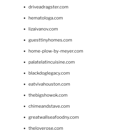
driveadragster.com
hematologa.com
lizaivanov.com
guesttinyhomes.com
home-plow-by-meyer.com
palatelatincuisine.com
blackdoglegacy.com
eatvivahouston.com
thebigshowok.com
chimeandstave.com
greatwallseafoodny.com
theloverose.com