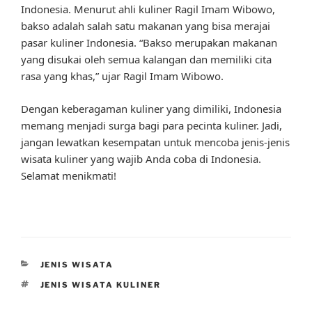
Indonesia. Menurut ahli kuliner Ragil Imam Wibowo,
bakso adalah salah satu makanan yang bisa merajai
pasar kuliner Indonesia. “Bakso merupakan makanan
yang disukai oleh semua kalangan dan memiliki cita
rasa yang khas,” ujar Ragil Imam Wibowo.
Dengan keberagaman kuliner yang dimiliki, Indonesia
memang menjadi surga bagi para pecinta kuliner. Jadi,
jangan lewatkan kesempatan untuk mencoba jenis-jenis
wisata kuliner yang wajib Anda coba di Indonesia.
Selamat menikmati!
CATEGORIES
JENIS WISATA
TAGS
JENIS WISATA KULINER