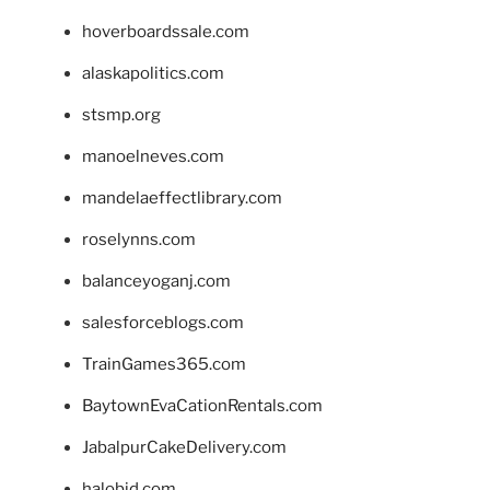
hoverboardssale.com
alaskapolitics.com
stsmp.org
manoelneves.com
mandelaeffectlibrary.com
roselynns.com
balanceyoganj.com
salesforceblogs.com
TrainGames365.com
BaytownEvaCationRentals.com
JabalpurCakeDelivery.com
halobjd.com