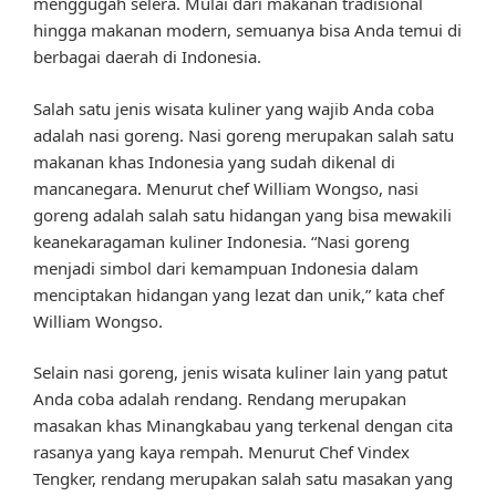
menggugah selera. Mulai dari makanan tradisional
hingga makanan modern, semuanya bisa Anda temui di
berbagai daerah di Indonesia.
Salah satu jenis wisata kuliner yang wajib Anda coba
adalah nasi goreng. Nasi goreng merupakan salah satu
makanan khas Indonesia yang sudah dikenal di
mancanegara. Menurut chef William Wongso, nasi
goreng adalah salah satu hidangan yang bisa mewakili
keanekaragaman kuliner Indonesia. “Nasi goreng
menjadi simbol dari kemampuan Indonesia dalam
menciptakan hidangan yang lezat dan unik,” kata chef
William Wongso.
Selain nasi goreng, jenis wisata kuliner lain yang patut
Anda coba adalah rendang. Rendang merupakan
masakan khas Minangkabau yang terkenal dengan cita
rasanya yang kaya rempah. Menurut Chef Vindex
Tengker, rendang merupakan salah satu masakan yang