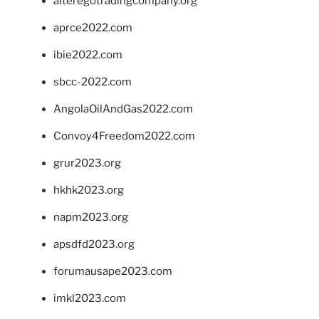
alteregotradingcompany.org
aprce2022.com
ibie2022.com
sbcc-2022.com
AngolaOilAndGas2022.com
Convoy4Freedom2022.com
grur2023.org
hkhk2023.org
napm2023.org
apsdfd2023.org
forumausape2023.com
imkl2023.com