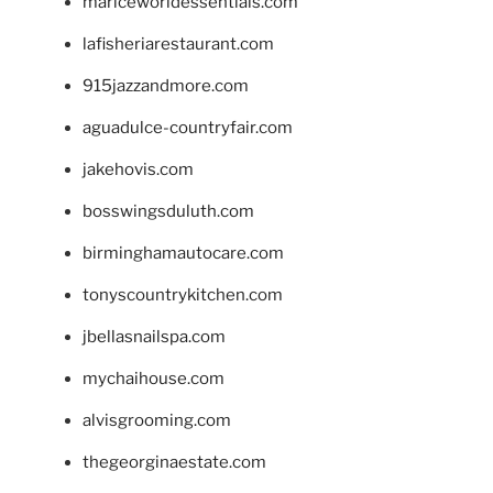
mariceworldessentials.com
lafisheriarestaurant.com
915jazzandmore.com
aguadulce-countryfair.com
jakehovis.com
bosswingsduluth.com
birminghamautocare.com
tonyscountrykitchen.com
jbellasnailspa.com
mychaihouse.com
alvisgrooming.com
thegeorginaestate.com