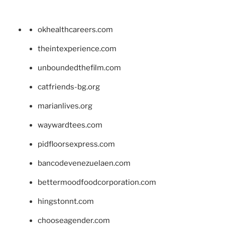
okhealthcareers.com
theintexperience.com
unboundedthefilm.com
catfriends-bg.org
marianlives.org
waywardtees.com
pidfloorsexpress.com
bancodevenezuelaen.com
bettermoodfoodcorporation.com
hingstonnt.com
chooseagender.com