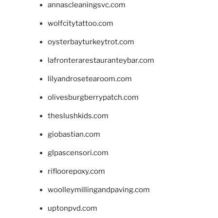
annascleaningsvc.com
wolfcitytattoo.com
oysterbayturkeytrot.com
lafronterarestauranteybar.com
lilyandrosetearoom.com
olivesburgberrypatch.com
theslushkids.com
giobastian.com
glpascensori.com
rifloorepoxy.com
woolleymillingandpaving.com
uptonpvd.com