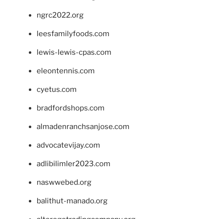
ngrc2022.org
leesfamilyfoods.com
lewis-lewis-cpas.com
eleontennis.com
cyetus.com
bradfordshops.com
almadenranchsanjose.com
advocatevijay.com
adlibilimler2023.com
naswwebed.org
balithut-manado.org