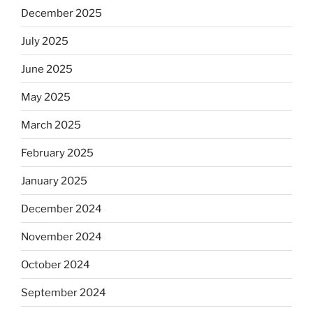
December 2025
July 2025
June 2025
May 2025
March 2025
February 2025
January 2025
December 2024
November 2024
October 2024
September 2024