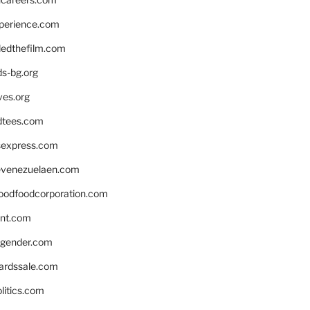
xperience.com
edthefilm.com
ds-bg.org
ves.org
tees.com
rsexpress.com
venezuelaen.com
oodfoodcorporation.com
nnt.com
gender.com
ardssale.com
litics.com