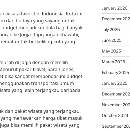
January 2026
 wisata favorit di Indonesia. Kota ini
December 20
am dan budaya yang sayang untuk
i budget menjadi kendala bagi banyak
July 2025
ran ke Jogja. Tapi jangan khawatir,
June 2025
s hemat untuk berkeliling kota yang
May 2025
March 2025
murah di Jogja dengan memilih
enurut pakar travel, Sarah Jones,
February 2025
epat bisa sangat mempengaruhi budget
k menggunakan transportasi umum
January 2025
isata yang lebih terjangkau daripada
December 20
November 20
k dan paket wisata yang terjangkau.
October 2024
a yang menawarkan harga tiket masuk
juga bisa memilih paket wisata yang
September 20