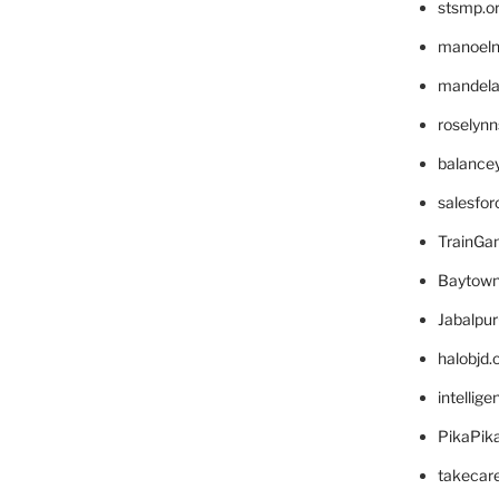
stsmp.o
manoel
mandelae
roselyn
balance
salesfo
TrainG
Baytown
Jabalpu
halobjd
intellig
PikaPik
takecar