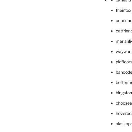
theinte
unbound
catfrien
marianli
wayward
pidfloo
bancode
betterm
hingsto
choosea
hoverbo
alaskapo