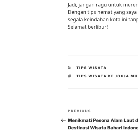
Jadi, jangan ragu untuk meren
Dengan tips hemat yang saya 
segala keindahan kota ini tan
Selamat berlibur!
CATEGORIES
TIPS WISATA
TAGS
TIPS WISATA KE JOGJA M
Post
Previous
PREVIOUS
navigation
Post
Menikmati Pesona Alam Laut d
Destinasi Wisata Bahari Indon