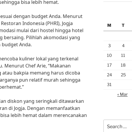
sehingga bisa lebih hemat.
 sesuai dengan budget Anda. Menurut
 Restoran Indonesia (PHRI), Jogja
M
T
odasi mulai dari hostel hingga hotel
 bersaing. Pilihlah akomodasi yang
 budget Anda.
3
4
10
11
encoba kuliner lokal yang terkenal
17
18
u. Menurut Chef Arie, “Makanan
deg atau bakpia memang harus dicoba
24
25
Harganya pun relatif murah sehingga
31
berhemat.”
« Mar
an diskon yang seringkali ditawarkan
oran di Jogja. Dengan memanfaatkan
bisa lebih hemat dalam merencanakan
Search
for: