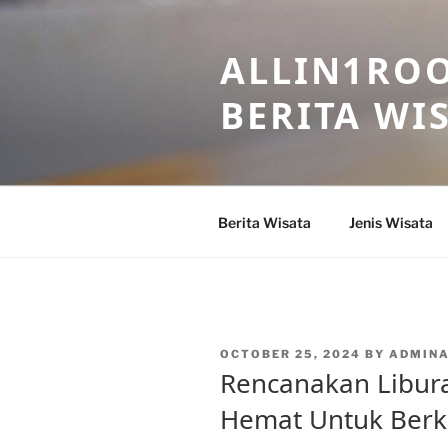
Skip
to
ALLIN1ROO
content
BERITA WI
Berita Wisata
Jenis Wisata
POSTED
OCTOBER 25, 2024
BY
ADMIN
ON
Rencanakan Libura
Hemat Untuk Berke