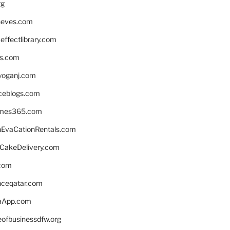
rg
neves.com
ffectlibrary.com
ns.com
yoganj.com
rceblogs.com
ames365.com
EvaCationRentals.com
rCakeDelivery.com
.com
enceqatar.com
aApp.com
eofbusinessdfw.org