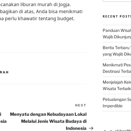
canakan liburan murah di Jogja.
bagikan di atas, Anda bisa menikmati
RECENT POST
pa perlu khawatir tentang budget.
Panduan Wisat
Wajib Dikunjun
Berita Terbaru
yang Wajib Dik
Menikmati Pes
Destinasi Terb
URAH
Menjelajah Kei
Wisata Terbaik
Petualangan Se
NEXT
Next
Imperdible
Post
i
Menyatu dengan Kebudayaan Lokal
esia
Melalui Jenis Wisata Budaya di
Indonesia
okhealt