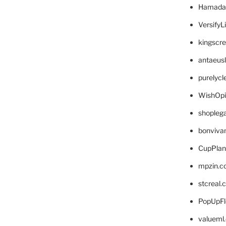
Hamada
VersifyL
kingscr
antaeus
purelyc
WishOp
shopleg
bonviva
CupPlan
mpzin.c
stcreal.
PopUpFl
valueml