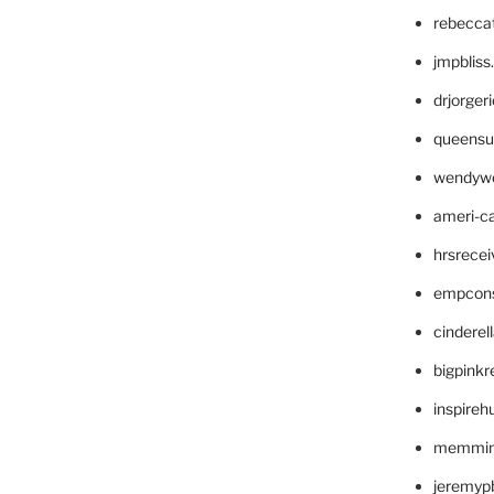
rebecca
jmpblis
drjorger
queensu
wendyw
ameri-
hrsrece
empcon
cinderel
bigpinkr
inspireh
memming
jeremyp