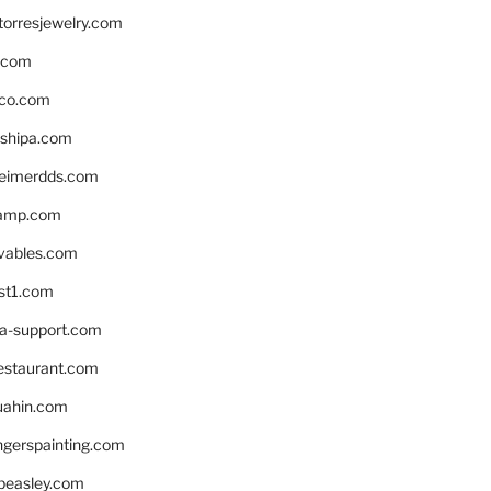
torresjewelry.com
s.com
ico.com
shipa.com
eimerdds.com
camp.com
ivables.com
st1.com
la-support.com
estaurant.com
uahin.com
erspainting.com
beasley.com