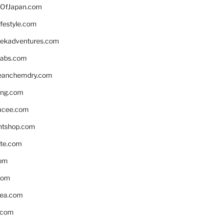
OfJapan.com
ifestyle.com
eekadventures.com
labs.com
leanchemdry.com
ing.com
acee.com
ntshop.com
te.com
om
com
ea.com
.com