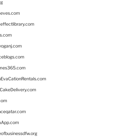
rg
neves.com
ffectlibrary.com
ns.com
yoganj.com
rceblogs.com
ames365.com
EvaCationRentals.com
rCakeDelivery.com
.com
enceqatar.com
aApp.com
eofbusinessdfw.org