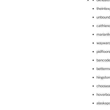
theinte
unbound
catfrien
marianli
wayward
pidfloo
bancode
betterm
hingsto
choosea
hoverbo
alaskapo