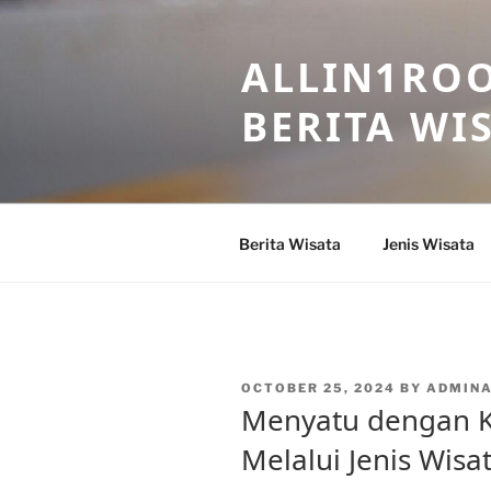
Skip
to
ALLIN1ROO
content
BERITA WI
Berita Wisata
Jenis Wisata
POSTED
OCTOBER 25, 2024
BY
ADMIN
ON
Menyatu dengan 
Melalui Jenis Wisa