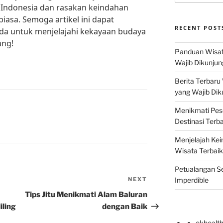
i Indonesia dan rasakan keindahan
 biasa. Semoga artikel ini dapat
RECENT POST
da untuk menjelajahi kekayaan budaya
ang!
Panduan Wisat
Wajib Dikunjun
Berita Terbaru
yang Wajib Dik
Menikmati Pes
Destinasi Terb
Menjelajah Kei
Wisata Terbaik
Petualangan Se
NEXT
Next
Imperdible
Post
Tips Jitu Menikmati Alam Baluran
iling
dengan Baik
okhealt