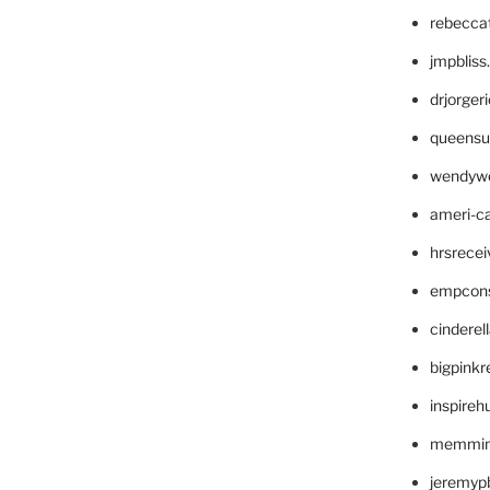
rebecca
jmpblis
drjorger
queensu
wendyw
ameri-
hrsrece
empcon
cinderel
bigpinkr
inspireh
memming
jeremyp