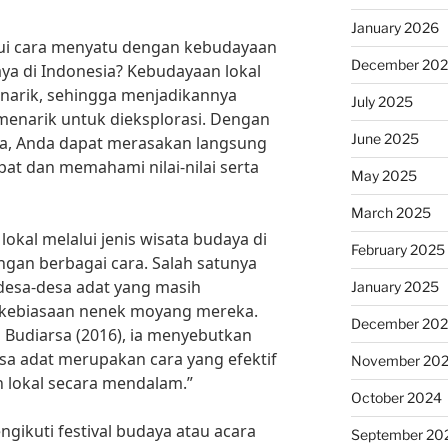
January 2026
ui cara menyatu dengan kebudayaan
December 20
daya di Indonesia? Kebudayaan lokal
enarik, sehingga menjadikannya
July 2025
 menarik untuk dieksplorasi. Dengan
June 2025
ya, Anda dapat merasakan langsung
t dan memahami nilai-nilai serta
May 2025
March 2025
kal melalui jenis wisata budaya di
February 2025
ngan berbagai cara. Salah satunya
esa-desa adat yang masih
January 2025
 kebiasaan nenek moyang mereka.
December 20
eh Budiarsa (2016), ia menyebutkan
a adat merupakan cara yang efektif
November 20
lokal secara mendalam.”
October 2024
ngikuti festival budaya atau acara
September 20