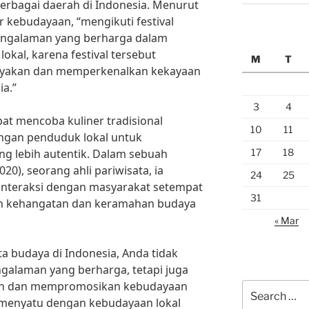
berbagai daerah di Indonesia. Menurut
r kebudayaan, “mengikuti festival
ngalaman yang berharga dalam
kal, karena festival tersebut
M
T
ayakan dan memperkenalkan kekayaan
a.”
3
4
pat mencoba kuliner tradisional
10
11
engan penduduk lokal untuk
17
18
 lebih autentik. Dalam sebuah
20), seorang ahli pariwisata, ia
24
25
nteraksi dengan masyarakat setempat
31
n kehangatan dan keramahan budaya
« Mar
a budaya di Indonesia, Anda tidak
alaman yang berharga, tetapi juga
an dan mempromosikan kebudayaan
Search
uk menyatu dengan kebudayaan lokal
for: