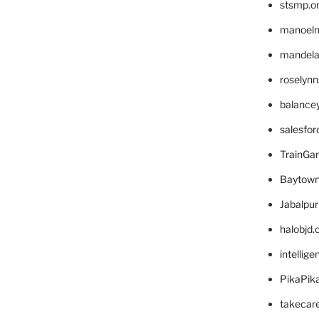
stsmp.o
manoel
mandelae
roselyn
balance
salesfo
TrainG
Baytown
Jabalpu
halobjd
intellig
PikaPik
takecar