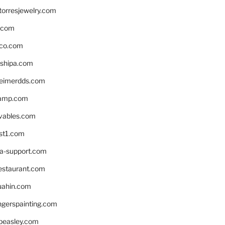
torresjewelry.com
s.com
ico.com
shipa.com
eimerdds.com
camp.com
ivables.com
st1.com
la-support.com
estaurant.com
uahin.com
erspainting.com
beasley.com