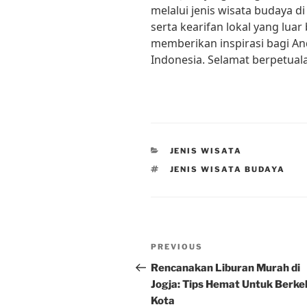
melalui jenis wisata budaya d
serta kearifan lokal yang luar
memberikan inspirasi bagi An
Indonesia. Selamat berpetual
CATEGORIES
JENIS WISATA
TAGS
JENIS WISATA BUDAYA
Post
Previous
PREVIOUS
navigation
Post
Rencanakan Liburan Murah di
Jogja: Tips Hemat Untuk Berkel
Kota