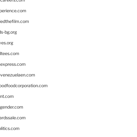
xperience.com
edthefilm.com
ds-bg.org
ves.org
tees.com
rsexpress.com
venezuelaen.com
oodfoodcorporation.com
nnt.com
gender.com
ardssale.com
litics.com