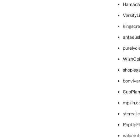
Hamada
VersifyL
kingscr
antaeus
purelyc
WishOp
shopleg
bonviva
CupPlan
mpzin.c
stcreal.
PopUpFl
valueml