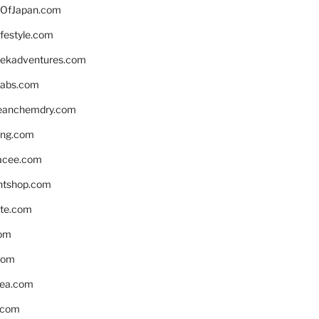
OfJapan.com
ifestyle.com
eekadventures.com
labs.com
leanchemdry.com
ing.com
acee.com
ntshop.com
te.com
om
com
ea.com
.com