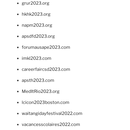
grur2023.org
hkhk2023.org
napm2023.org
apsdfd2023.org
forumausape2023.com
imkl2023.com
careerfaircsd2023.com
apsth2023.com
MedItRio2023.org
lcicon2023boston.com
waitangidayfestival2022.com
vacancesscolaires2022.com