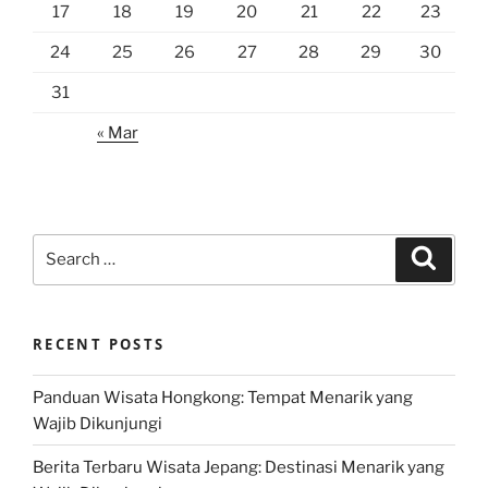
17
18
19
20
21
22
23
24
25
26
27
28
29
30
31
« Mar
Search
Search
for:
RECENT POSTS
Panduan Wisata Hongkong: Tempat Menarik yang
Wajib Dikunjungi
Berita Terbaru Wisata Jepang: Destinasi Menarik yang