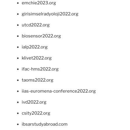
emchie2023.org
girisimselradyoloji2022.org
utcd2022.org
biosensor2022.org
ialp2022.org
klivet2022.org
ifac-hms2022.org
taoms2022.org
iias-euromena-conference2022.org
ivd2022.org
csity2022.org
ibsarstudyabroad.com