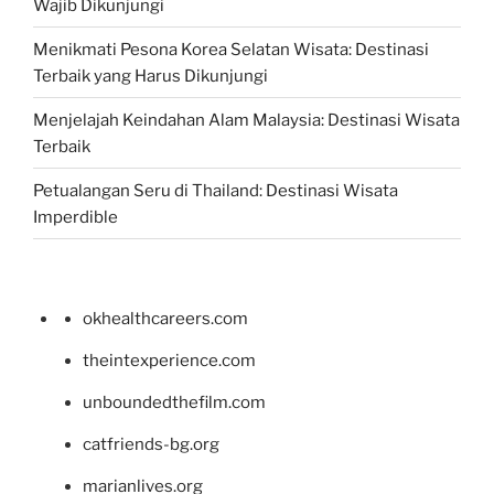
Wajib Dikunjungi
Menikmati Pesona Korea Selatan Wisata: Destinasi
Terbaik yang Harus Dikunjungi
Menjelajah Keindahan Alam Malaysia: Destinasi Wisata
Terbaik
Petualangan Seru di Thailand: Destinasi Wisata
Imperdible
okhealthcareers.com
theintexperience.com
unboundedthefilm.com
catfriends-bg.org
marianlives.org