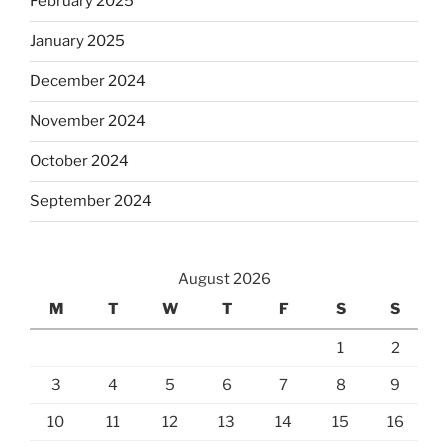
February 2025
January 2025
December 2024
November 2024
October 2024
September 2024
August 2026
M
T
W
T
F
S
S
1
2
3
4
5
6
7
8
9
10
11
12
13
14
15
16