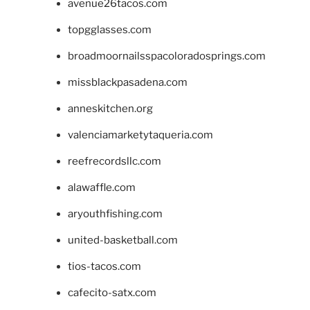
avenue26tacos.com
topgglasses.com
broadmoornailsspacoloradosprings.com
missblackpasadena.com
anneskitchen.org
valenciamarketytaqueria.com
reefrecordsllc.com
alawaffle.com
aryouthfishing.com
united-basketball.com
tios-tacos.com
cafecito-satx.com