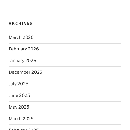
ARCHIVES
March 2026
February 2026
January 2026
December 2025
July 2025
June 2025
May 2025
March 2025