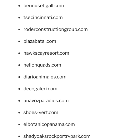
bennusehgall.com
tsecincinnati.com
roderconstructiongroup.com
plazabatai.com
hawkscayresort.com
hellonquads.com
diarioanimales.com
decogaleri.com
unavozparadios.com
shoes-vert.com
elbotanicopanama.com
shadyoaksrockportrvpark.com