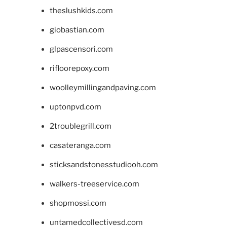
theslushkids.com
giobastian.com
glpascensori.com
rifloorepoxy.com
woolleymillingandpaving.com
uptonpvd.com
2troublegrill.com
casateranga.com
sticksandstonesstudiooh.com
walkers-treeservice.com
shopmossi.com
untamedcollectivesd.com