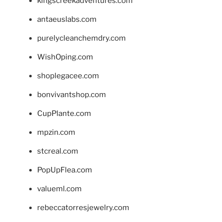
kingscreekadventures.com
antaeuslabs.com
purelycleanchemdry.com
WishOping.com
shoplegacee.com
bonvivantshop.com
CupPlante.com
mpzin.com
stcreal.com
PopUpFlea.com
valueml.com
rebeccatorresjewelry.com