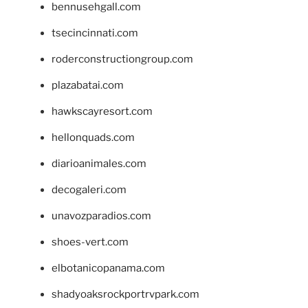
bennusehgall.com
tsecincinnati.com
roderconstructiongroup.com
plazabatai.com
hawkscayresort.com
hellonquads.com
diarioanimales.com
decogaleri.com
unavozparadios.com
shoes-vert.com
elbotanicopanama.com
shadyoaksrockportrvpark.com