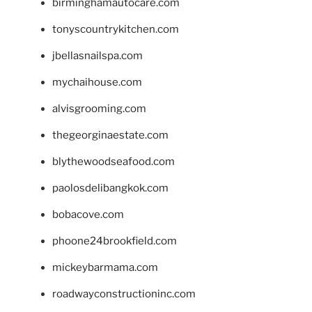
birminghamautocare.com
tonyscountrykitchen.com
jbellasnailspa.com
mychaihouse.com
alvisgrooming.com
thegeorginaestate.com
blythewoodseafood.com
paolosdelibangkok.com
bobacove.com
phoone24brookfield.com
mickeybarmama.com
roadwayconstructioninc.com