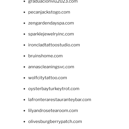
graduacionviu2023.com
pecanjackstogo.com
zengardendayspa.com
sparklejewelryinc.com
ironcladtattoostudio.com
bruinshome.com
annascleaningsvc.com
wolfcitytattoo.com
oysterbayturkeytrot.com
lafronterarestauranteybar.com
lilyandrosetearoom.com
olivesburgberrypatch.com