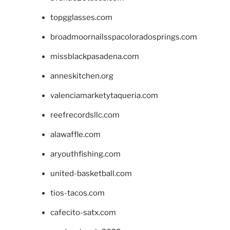
topgglasses.com
broadmoornailsspacoloradosprings.com
missblackpasadena.com
anneskitchen.org
valenciamarketytaqueria.com
reefrecordsllc.com
alawaffle.com
aryouthfishing.com
united-basketball.com
tios-tacos.com
cafecito-satx.com