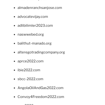
almadenranchsanjose.com
advocatevijay.com
adlibilimler2023.com
naswwebed.org
balithut-manado.org
alteregotradingcompany.org
aprce2022.com
ibie2022.com
sbcc-2022.com
AngolaOilAndGas2022.com
Convoy4Freedom2022.com