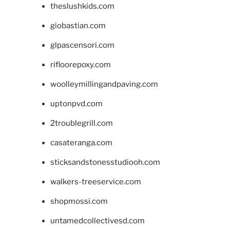
theslushkids.com
giobastian.com
glpascensori.com
rifloorepoxy.com
woolleymillingandpaving.com
uptonpvd.com
2troublegrill.com
casateranga.com
sticksandstonesstudiooh.com
walkers-treeservice.com
shopmossi.com
untamedcollectivesd.com