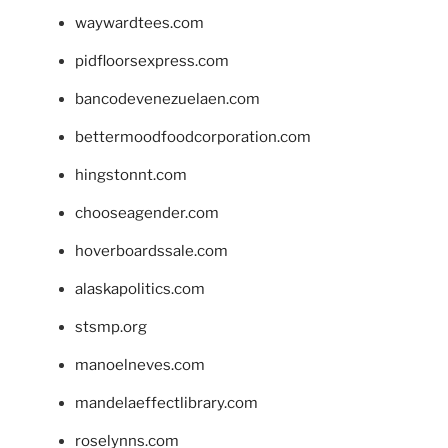
waywardtees.com
pidfloorsexpress.com
bancodevenezuelaen.com
bettermoodfoodcorporation.com
hingstonnt.com
chooseagender.com
hoverboardssale.com
alaskapolitics.com
stsmp.org
manoelneves.com
mandelaeffectlibrary.com
roselynns.com