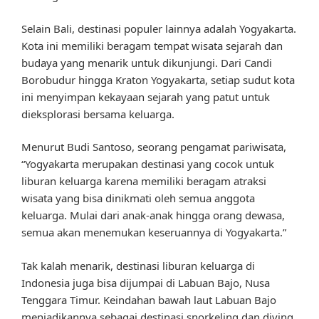
Selain Bali, destinasi populer lainnya adalah Yogyakarta.
Kota ini memiliki beragam tempat wisata sejarah dan
budaya yang menarik untuk dikunjungi. Dari Candi
Borobudur hingga Kraton Yogyakarta, setiap sudut kota
ini menyimpan kekayaan sejarah yang patut untuk
dieksplorasi bersama keluarga.
Menurut Budi Santoso, seorang pengamat pariwisata,
“Yogyakarta merupakan destinasi yang cocok untuk
liburan keluarga karena memiliki beragam atraksi
wisata yang bisa dinikmati oleh semua anggota
keluarga. Mulai dari anak-anak hingga orang dewasa,
semua akan menemukan keseruannya di Yogyakarta.”
Tak kalah menarik, destinasi liburan keluarga di
Indonesia juga bisa dijumpai di Labuan Bajo, Nusa
Tenggara Timur. Keindahan bawah laut Labuan Bajo
menjadikannya sebagai destinasi snorkeling dan diving