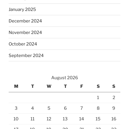
January 2025
December 2024
November 2024
October 2024
September 2024
August 2026
M
T
W
T
F
S
S
1
2
3
4
5
6
7
8
9
10
11
12
13
14
15
16