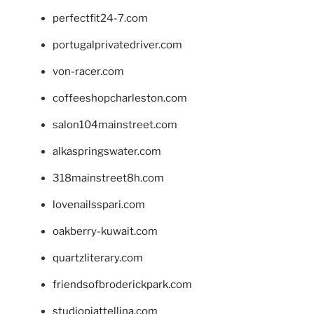
perfectfit24-7.com
portugalprivatedriver.com
von-racer.com
coffeeshopcharleston.com
salon104mainstreet.com
alkaspringswater.com
318mainstreet8h.com
lovenailsspari.com
oakberry-kuwait.com
quartzliterary.com
friendsofbroderickpark.com
studiopiattellina.com