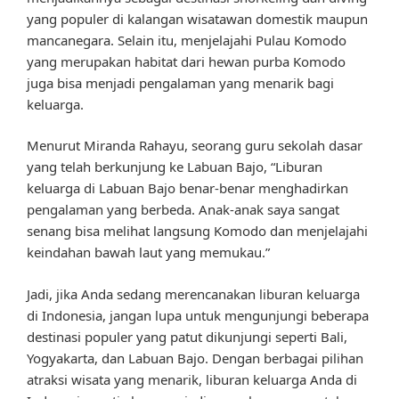
yang populer di kalangan wisatawan domestik maupun
mancanegara. Selain itu, menjelajahi Pulau Komodo
yang merupakan habitat dari hewan purba Komodo
juga bisa menjadi pengalaman yang menarik bagi
keluarga.
Menurut Miranda Rahayu, seorang guru sekolah dasar
yang telah berkunjung ke Labuan Bajo, “Liburan
keluarga di Labuan Bajo benar-benar menghadirkan
pengalaman yang berbeda. Anak-anak saya sangat
senang bisa melihat langsung Komodo dan menjelajahi
keindahan bawah laut yang memukau.”
Jadi, jika Anda sedang merencanakan liburan keluarga
di Indonesia, jangan lupa untuk mengunjungi beberapa
destinasi populer yang patut dikunjungi seperti Bali,
Yogyakarta, dan Labuan Bajo. Dengan berbagai pilihan
atraksi wisata yang menarik, liburan keluarga Anda di