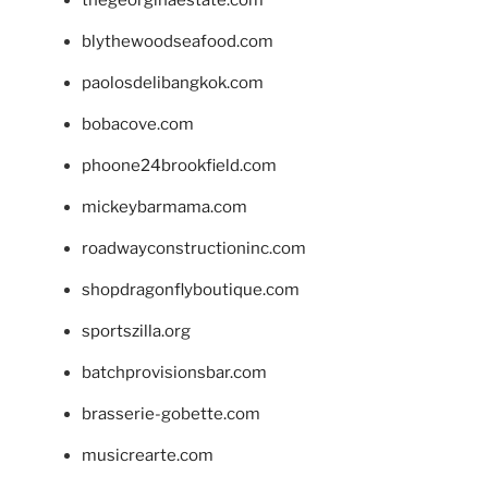
thegeorginaestate.com
blythewoodseafood.com
paolosdelibangkok.com
bobacove.com
phoone24brookfield.com
mickeybarmama.com
roadwayconstructioninc.com
shopdragonflyboutique.com
sportszilla.org
batchprovisionsbar.com
brasserie-gobette.com
musicrearte.com