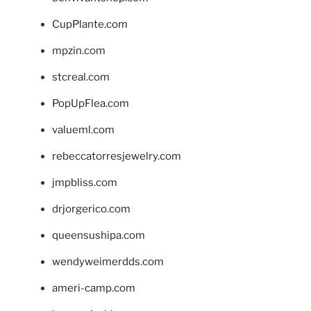
CupPlante.com
mpzin.com
stcreal.com
PopUpFlea.com
valueml.com
rebeccatorresjewelry.com
jmpbliss.com
drjorgerico.com
queensushipa.com
wendyweimerdds.com
ameri-camp.com