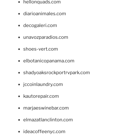
hellonquads.com
diarioanimales.com
decogaleri.com
unavozparadios.com
shoes-vert.com
elbotanicopanama.com
shadyoaksrockportrvpark.com
jccoinlaundry.com
kautorepair.com
marjaeswinebar.com
elmazatlanclinton.com
ideacoffeenyc.com