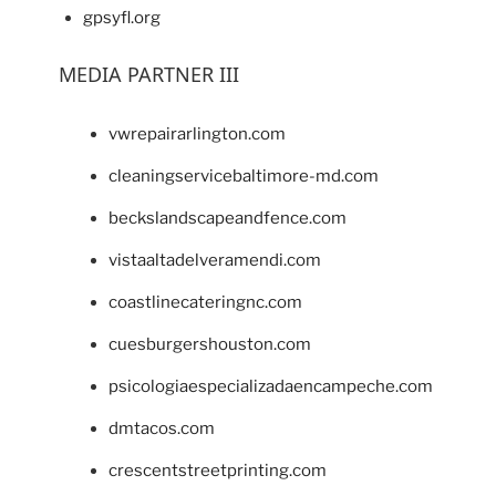
gpsyfl.org
MEDIA PARTNER III
vwrepairarlington.com
cleaningservicebaltimore-md.com
beckslandscapeandfence.com
vistaaltadelveramendi.com
coastlinecateringnc.com
cuesburgershouston.com
psicologiaespecializadaencampeche.com
dmtacos.com
crescentstreetprinting.com