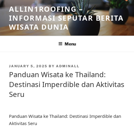
Skip
ALLIN1ROOFING –
to
INFORMASI SEPUTAR BERITA
content
WISATA DUNIA
Menu
POSTED
JANUARY 5, 2025
BY
ADMINALL
ON
Panduan Wisata ke Thailand:
Destinasi Imperdible dan Aktivitas
Seru
Panduan Wisata ke Thailand: Destinasi Imperdible dan
Aktivitas Seru