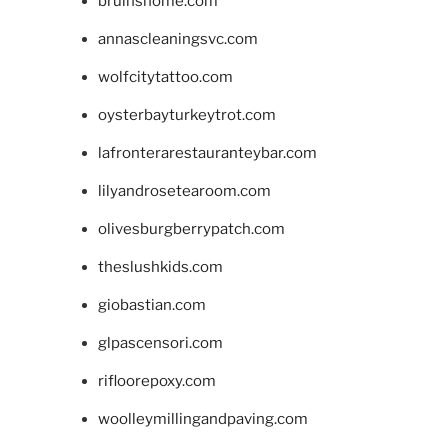
bruinshome.com
annascleaningsvc.com
wolfcitytattoo.com
oysterbayturkeytrot.com
lafronterarestauranteybar.com
lilyandrosetearoom.com
olivesburgberrypatch.com
theslushkids.com
giobastian.com
glpascensori.com
rifloorepoxy.com
woolleymillingandpaving.com