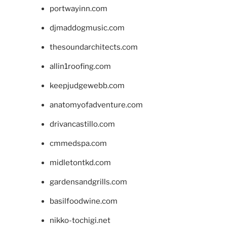
portwayinn.com
djmaddogmusic.com
thesoundarchitects.com
allin1roofing.com
keepjudgewebb.com
anatomyofadventure.com
drivancastillo.com
cmmedspa.com
midletontkd.com
gardensandgrills.com
basilfoodwine.com
nikko-tochigi.net