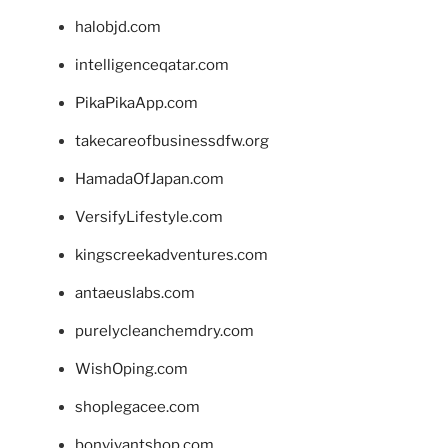
halobjd.com
intelligenceqatar.com
PikaPikaApp.com
takecareofbusinessdfw.org
HamadaOfJapan.com
VersifyLifestyle.com
kingscreekadventures.com
antaeuslabs.com
purelycleanchemdry.com
WishOping.com
shoplegacee.com
bonvivantshop.com