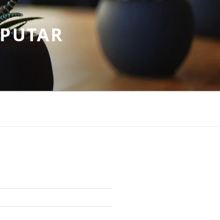
EPUTAR