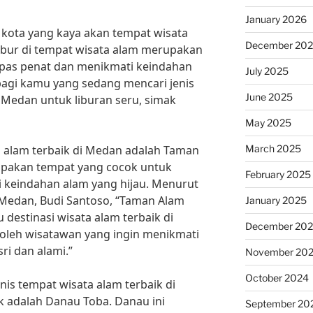
January 2026
kota yang kaya akan tempat wisata
December 20
ibur di tempat wisata alam merupakan
epas penat dan menikmati keindahan
July 2025
bagi kamu yang sedang mencari jenis
June 2025
i Medan untuk liburan seru, simak
May 2025
March 2025
ta alam terbaik di Medan adalah Taman
upakan tempat yang cocok untuk
February 2025
 keindahan alam yang hijau. Menurut
 Medan, Budi Santoso, “Taman Alam
January 2025
destinasi wisata alam terbaik di
December 20
oleh wisatawan yang ingin menikmati
ri dan alami.”
November 20
October 2024
nis tempat wisata alam terbaik di
 adalah Danau Toba. Danau ini
September 20