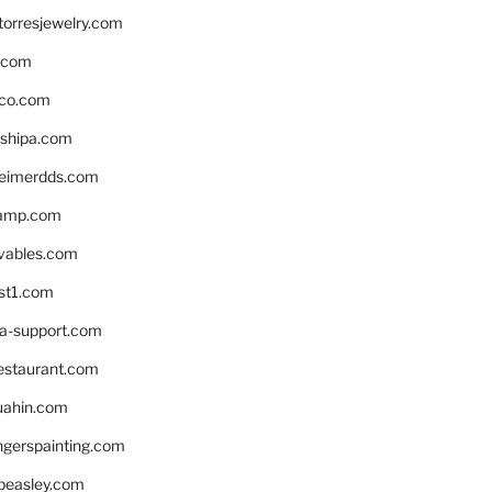
torresjewelry.com
s.com
ico.com
shipa.com
eimerdds.com
camp.com
ivables.com
st1.com
la-support.com
estaurant.com
uahin.com
erspainting.com
beasley.com