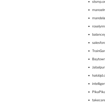
stsmp.o
manoel
mandelae
roselyn
balance
salesfo
TrainG
Baytown
Jabalpu
halobjd
intellig
PikaPik
takecar