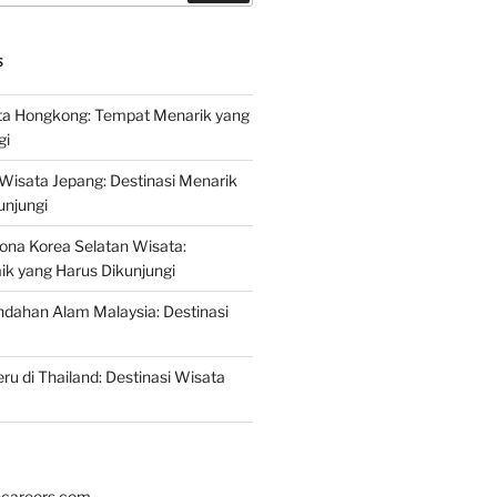
S
a Hongkong: Tempat Menarik yang
gi
 Wisata Jepang: Destinasi Menarik
unjungi
ona Korea Selatan Wisata:
aik yang Harus Dikunjungi
ndahan Alam Malaysia: Destinasi
ru di Thailand: Destinasi Wisata
hcareers.com