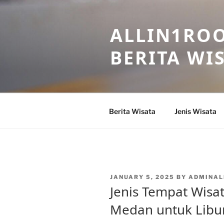
Skip
to
ALLIN1ROO
content
BERITA WI
Berita Wisata
Jenis Wisata
POSTED
JANUARY 5, 2025
BY
ADMINAL
ON
Jenis Tempat Wisat
Medan untuk Libu