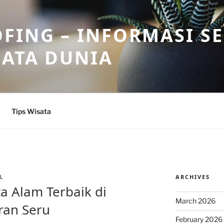
FING – INFORMASI S
SATA DUNIA
Tips Wisata
ARCHIVES
L
a Alam Terbaik di
March 2026
ran Seru
February 2026