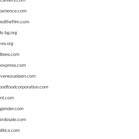
xperience.com
edthefilm.com
ds-bg.org
ves.org
tees.com
rsexpress.com
venezuelaen.com
oodfoodcorporation.com
nnt.com
gender.com
ardssale.com
litics.com