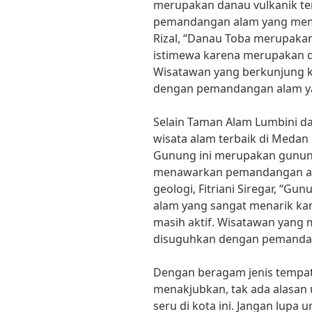
merupakan danau vulkanik ter
pemandangan alam yang mem
Rizal, “Danau Toba merupaka
istimewa karena merupakan da
Wisatawan yang berkunjung 
dengan pemandangan alam y
Selain Taman Alam Lumbini da
wisata alam terbaik di Medan 
Gunung ini merupakan gunung
menawarkan pemandangan ala
geologi, Fitriani Siregar, “G
alam yang sangat menarik k
masih aktif. Wisatawan yang
disuguhkan dengan pemandan
Dengan beragam jenis tempat
menakjubkan, tak ada alasan 
seru di kota ini. Jangan lupa