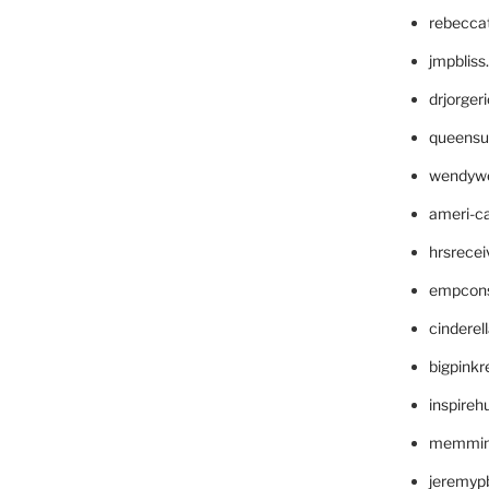
rebecca
jmpblis
drjorger
queensu
wendyw
ameri-
hrsrece
empcon
cinderel
bigpinkr
inspireh
memming
jeremyp