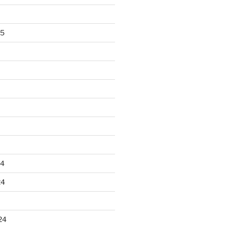
25
24
24
24