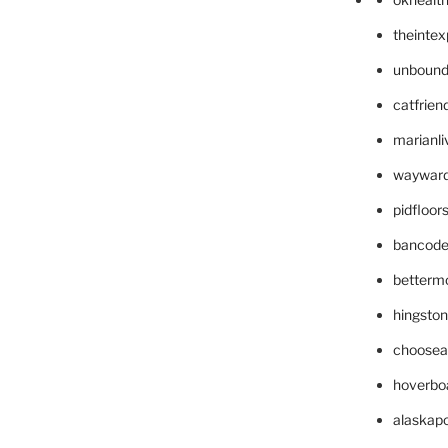
theinte
unbound
catfrien
marianli
wayward
pidfloo
bancode
betterm
hingsto
choosea
hoverbo
alaskapo