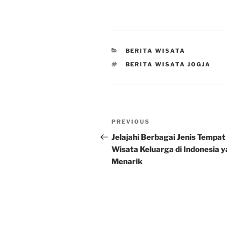
CATEGORIES
BERITA WISATA
TAGS
BERITA WISATA JOGJA
Post
Previous
PREVIOUS
navigation
Post
Jelajahi Berbagai Jenis Tempat
Wisata Keluarga di Indonesia 
Menarik