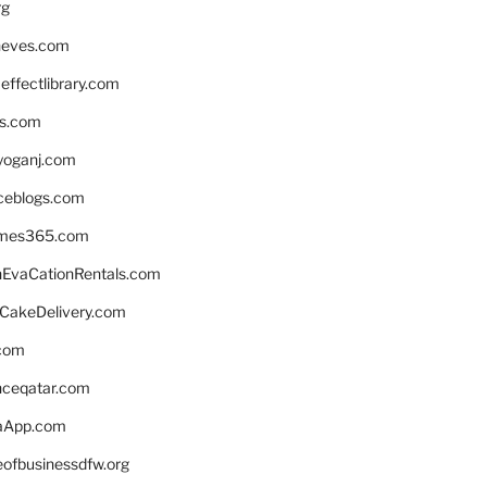
rg
neves.com
ffectlibrary.com
ns.com
yoganj.com
rceblogs.com
ames365.com
EvaCationRentals.com
rCakeDelivery.com
.com
enceqatar.com
aApp.com
eofbusinessdfw.org