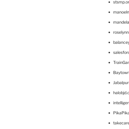
stsmp.o
manoel
mandelae
roselyn
balance
salesfo
TrainG
Baytown
Jabalpu
halobjd
intellig
PikaPik
takecar