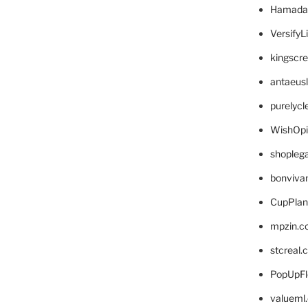
Hamada
VersifyL
kingscr
antaeus
purelyc
WishOp
shopleg
bonviva
CupPlan
mpzin.c
stcreal.
PopUpFl
valueml