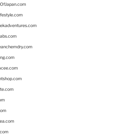
OfJapan.com
ifestyle.com
eekadventures.com
labs.com
leanchemdry.com
ing.com
acee.com
ntshop.com
te.com
om
com
ea.com
.com