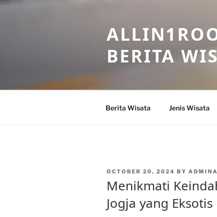
Skip
to
ALLIN1ROO
content
BERITA WI
Berita Wisata
Jenis Wisata
POSTED
OCTOBER 20, 2024
BY
ADMIN
ON
Menikmati Keinda
Jogja yang Eksotis