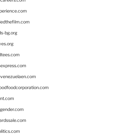
xperience.com
edthefilm.com
ds-bg.org
ves.org
tees.com
rsexpress.com
venezuelaen.com
oodfoodcorporation.com
nnt.com
gender.com
ardssale.com
litics.com