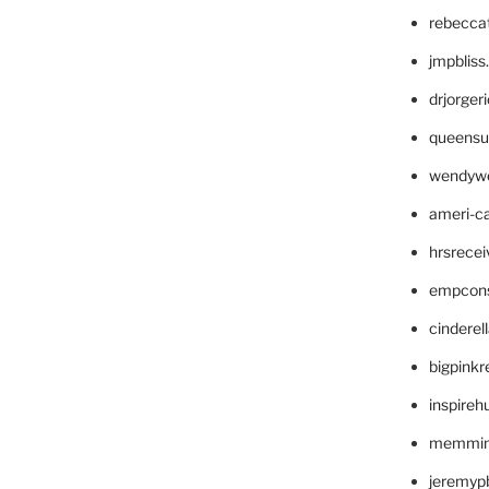
rebecca
jmpblis
drjorger
queensu
wendyw
ameri-
hrsrece
empcon
cinderel
bigpinkr
inspireh
memming
jeremyp