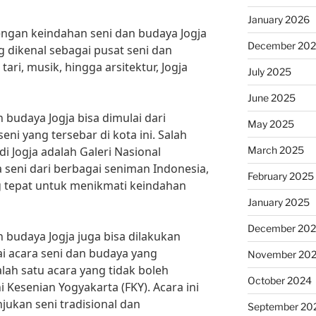
January 2026
engan keindahan seni dan budaya Jogja
December 20
g dikenal sebagai pusat seni dan
tari, musik, hingga arsitektur, Jogja
July 2025
June 2025
budaya Jogja bisa dimulai dari
May 2025
ni yang tersebar di kota ini. Salah
March 2025
di Jogja adalah Galeri Nasional
 seni dari berbagai seniman Indonesia,
February 2025
ng tepat untuk menikmati keindahan
January 2025
December 20
 budaya Jogja juga bisa dilakukan
 acara seni dan budaya yang
November 20
alah satu acara yang tidak boleh
October 2024
i Kesenian Yogyakarta (FKY). Acara ini
ukan seni tradisional dan
September 20