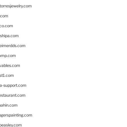
torresjewelry.com
s.com
ico.com
shipa.com
eimerdds.com
camp.com
ivables.com
st1.com
la-support.com
estaurant.com
uahin.com
erspainting.com
beasley.com