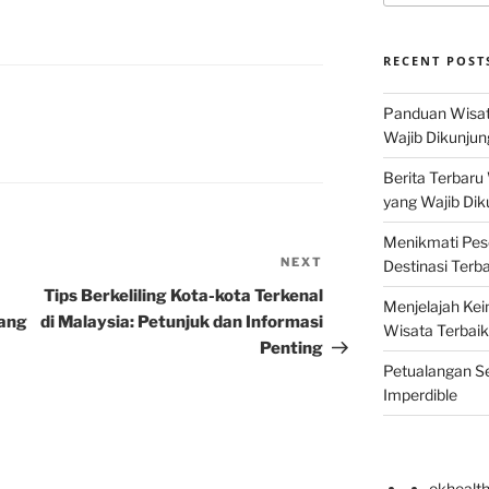
RECENT POST
Panduan Wisat
Wajib Dikunjun
Berita Terbaru
yang Wajib Dik
Menikmati Pes
NEXT
Next
Destinasi Terb
Post
Tips Berkeliling Kota-kota Terkenal
Menjelajah Kei
yang
di Malaysia: Petunjuk dan Informasi
Wisata Terbaik
Penting
Petualangan Se
Imperdible
okhealt