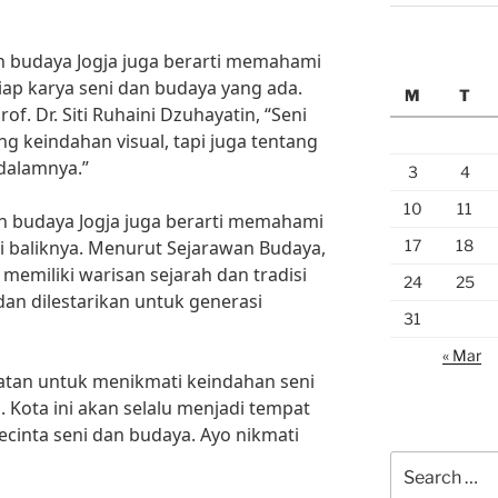
n budaya Jogja juga berarti memahami
tiap karya seni dan budaya yang ada.
M
T
f. Dr. Siti Ruhaini Dzuhayatin, “Seni
g keindahan visual, tapi juga tentang
 dalamnya.”
3
4
10
11
n budaya Jogja juga berarti memahami
17
18
di baliknya. Menurut Sejarawan Budaya,
memiliki warisan sejarah dan tradisi
24
25
dan dilestarikan untuk generasi
31
« Mar
atan untuk menikmati keindahan seni
. Kota ini akan selalu menjadi tempat
cinta seni dan budaya. Ayo nikmati
Search
for: