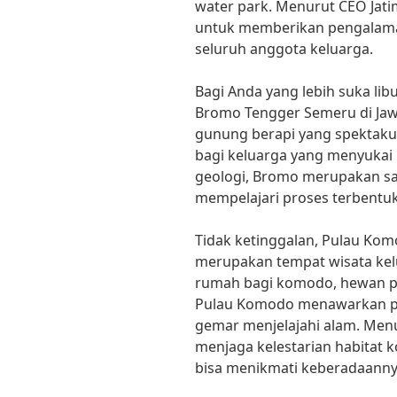
water park. Menurut CEO Jati
untuk memberikan pengalam
seluruh anggota keluarga.
Bagi Anda yang lebih suka lib
Bromo Tengger Semeru di Ja
gunung berapi yang spektakule
bagi keluarga yang menyukai 
geologi, Bromo merupakan sa
mempelajari proses terbentu
Tidak ketinggalan, Pulau Kom
merupakan tempat wisata kel
rumah bagi komodo, hewan pu
Pulau Komodo menawarkan pe
gemar menjelajahi alam. Menu
menjaga kelestarian habitat
bisa menikmati keberadaanny