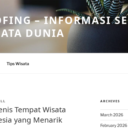
FING – INFORMASI S
SATA DUNIA
Tips Wisata
ARCHIVES
ALL
Jenis Tempat Wisata
March 2026
esia yang Menarik
February 2026