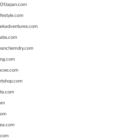
OfJapan.com
ifestyle.com
eekadventures.com
labs.com
leanchemdry.com
ing.com
acee.com
ntshop.com
te.com
om
com
ea.com
.com