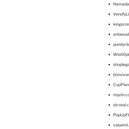
Hamada
VersifyL
kingscr
antaeus
purelyc
WishOp
shopleg
bonviva
CupPlan
mpzin.c
stcreal.
PopUpFl
valueml