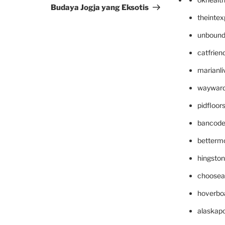
Budaya Jogja yang Eksotis
theinte
unbound
catfrien
marianli
wayward
pidfloo
bancode
betterm
hingsto
choosea
hoverbo
alaskapo