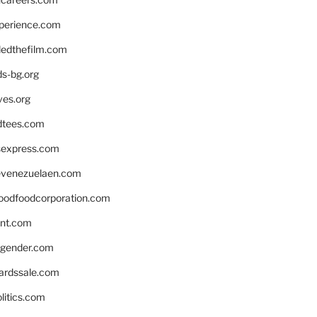
xperience.com
edthefilm.com
ds-bg.org
ves.org
tees.com
rsexpress.com
venezuelaen.com
oodfoodcorporation.com
nnt.com
gender.com
ardssale.com
litics.com