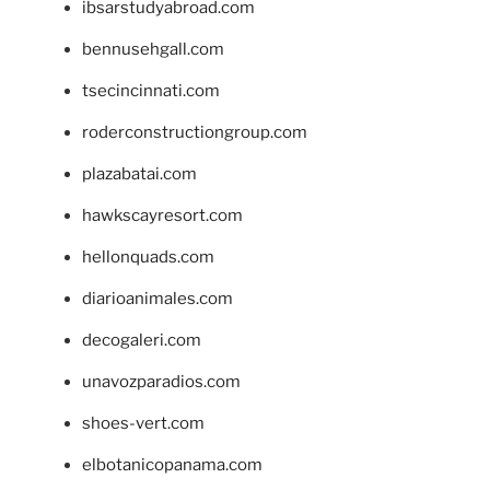
ibsarstudyabroad.com
bennusehgall.com
tsecincinnati.com
roderconstructiongroup.com
plazabatai.com
hawkscayresort.com
hellonquads.com
diarioanimales.com
decogaleri.com
unavozparadios.com
shoes-vert.com
elbotanicopanama.com