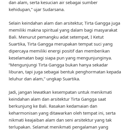
dan alam, serta kesucian air sebagai sumber
kehidupan,” ujar Sudarsana.
Selain keindahan alam dan arsitektur, Tirta Gangga juga
memiliki makna spiritual yang dalam bagi masyarakat
Bali. Menurut pemangku adat setempat, I Ketut
Suartika, Tirta Gangga merupakan tempat suci yang
dipercaya memiliki energi positif dan memberikan
keselamatan bagi siapa pun yang mengunjunginya.
“Mengunjungi Tirta Gangga bukan hanya sekadar
liburan, tapi juga sebagai bentuk penghormatan kepada
leluhur dan alam,” ungkap Suartika.
Jadi, jangan lewatkan kesempatan untuk menikmati
keindahan alam dan arsitektur Tirta Gangga saat
berkunjung ke Bali. Rasakan kedamaian dan
keharmonisan yang ditawarkan oleh tempat ini, serta
nikmati keajaiban alam dan seni arsitektur yang tak
terlupakan. Selamat menikmati pengalaman yang