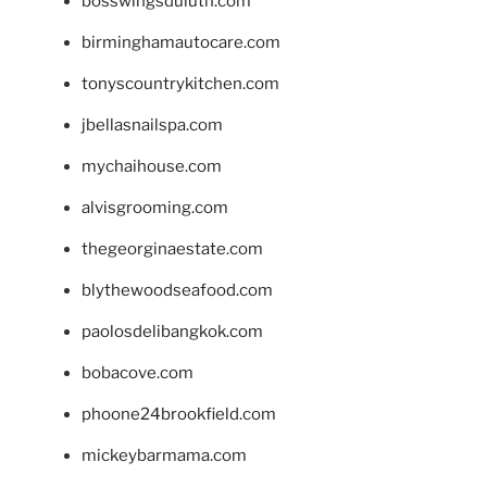
bosswingsduluth.com
birminghamautocare.com
tonyscountrykitchen.com
jbellasnailspa.com
mychaihouse.com
alvisgrooming.com
thegeorginaestate.com
blythewoodseafood.com
paolosdelibangkok.com
bobacove.com
phoone24brookfield.com
mickeybarmama.com