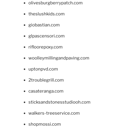
olivesburgberrypatch.com
theslushkids.com
giobastian.com
glpascensori.com
rifloorepoxy.com
woolleymillingandpaving.com
uptonpvd.com
2troublegrill.com
casateranga.com
sticksandstonesstudiooh.com
walkers-treeservice.com
shopmossi.com