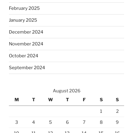
February 2025
January 2025
December 2024
November 2024
October 2024
September 2024
August 2026
M
T
W
T
F
S
S
1
2
3
4
5
6
7
8
9