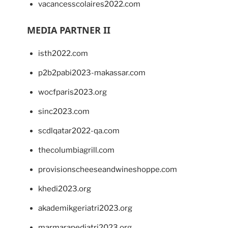
vacancesscolaires2022.com
MEDIA PARTNER II
isth2022.com
p2b2pabi2023-makassar.com
wocfparis2023.org
sinc2023.com
scdlqatar2022-qa.com
thecolumbiagrill.com
provisionscheeseandwineshoppe.com
khedi2023.org
akademikgeriatri2023.org
marmarapediatri2023.org