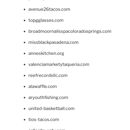
avenue26tacos.com
topgglasses.com
broadmoornailsspacoloradosprings.com
missblackpasadena.com
anneskitchen.org
valenciamarketytaqueria.com
reefrecordsllc.com
alawaffle.com
aryouthfishing.com
united-basketball.com
tios-tacos.com