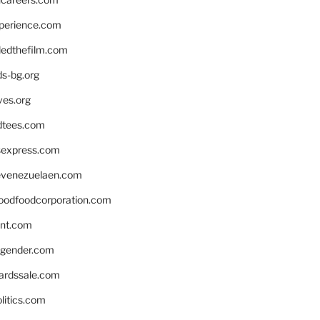
xperience.com
edthefilm.com
ds-bg.org
ves.org
tees.com
rsexpress.com
venezuelaen.com
oodfoodcorporation.com
nnt.com
gender.com
ardssale.com
litics.com