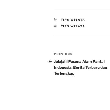
CATEGORIES
TIPS WISATA
TAGS
TIPS WISATA
Post
Previous
PREVIOUS
navigation
Post
Jelajahi Pesona Alam Pantai
Indonesia: Berita Terbaru dan
Terlengkap