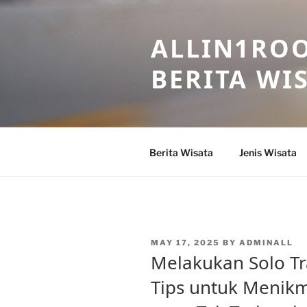
Skip
to
ALLIN1ROO
content
BERITA WI
Berita Wisata
Jenis Wisata
POSTED
MAY 17, 2025
BY
ADMINALL
ON
Melakukan Solo Tra
Tips untuk Menik