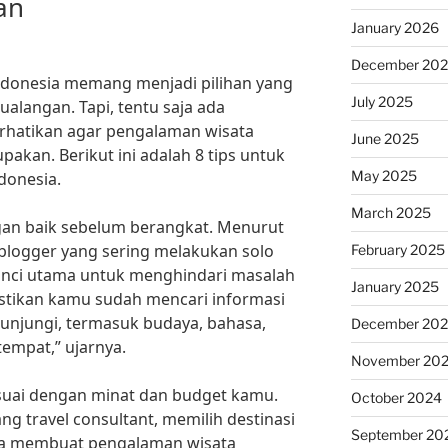
an
January 2026
December 20
Indonesia memang menjadi pilihan yang
July 2025
ualangan. Tapi, tentu saja ada
erhatikan agar pengalaman wisata
June 2025
pakan. Berikut ini adalah 8 tips untuk
May 2025
ndonesia.
March 2025
gan baik sebelum berangkat. Menurut
 blogger yang sering melakukan solo
February 2025
kunci utama untuk menghindari masalah
January 2025
Pastikan kamu sudah mencari informasi
unjungi, termasuk budaya, bahasa,
December 20
empat,” ujarnya.
November 20
sesuai dengan minat dan budget kamu.
October 2024
g travel consultant, memilih destinasi
September 20
sa membuat pengalaman wisata