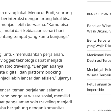
an orang lokal. Menurut Budi, seorang
RECENT POST
 berinteraksi dengan orang lokal bisa
enjadi lebih berwarna. “Kamu bisa
Panduan Wisat
, mulai dari kebiasaan sehari-hari
Wajib Dikunjun
 tentang tempat yang kamu kunjungi,”
Berita Terbaru
yang Wajib Dik
gi untuk memudahkan perjalanan.
Menikmati Pes
 vlogger, teknologi dapat menjadi
Destinasi Terb
an solo traveling. “Dengan adanya
Menjelajah Kei
peta digital, dan platform booking
Wisata Terbaik
adi lebih lancar dan efisien,” ujarnya.
Petualangan Se
encari teman perjalanan selama di
Imperdible
rang penggiat wisata sosial, memiliki
at pengalaman solo traveling menjadi
bisa bergabung dengan komunitas
okhealt