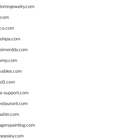
torresjewelry.com
s.com
ico.com
shipa.com
eimerdds.com
camp.com
ivables.com
st1.com
la-support.com
estaurant.com
uahin.com
erspainting.com
beasley.com