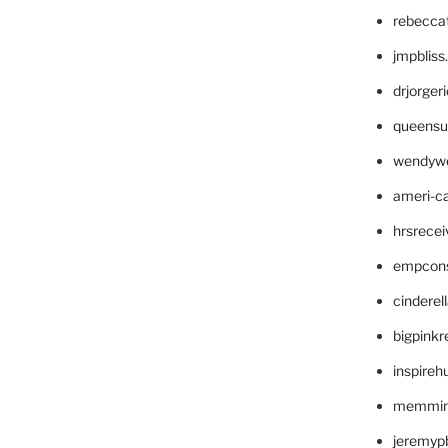
rebecca
jmpblis
drjorger
queensu
wendyw
ameri-
hrsrece
empcon
cinderel
bigpinkr
inspireh
memming
jeremyp