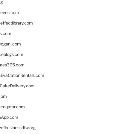
rg
neves.com
ffectlibrary.com
ns.com
yoganj.com
rceblogs.com
ames365.com
EvaCationRentals.com
rCakeDelivery.com
.com
enceqatar.com
aApp.com
eofbusinessdfw.org