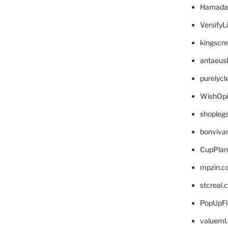
Hamada
VersifyL
kingscr
antaeus
purelyc
WishOp
shopleg
bonviva
CupPlan
mpzin.c
stcreal.
PopUpFl
valueml