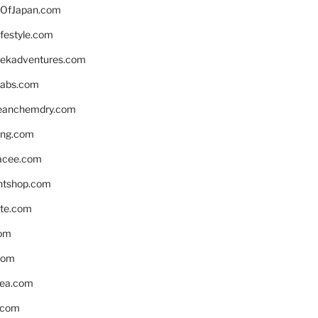
OfJapan.com
ifestyle.com
eekadventures.com
labs.com
leanchemdry.com
ing.com
acee.com
ntshop.com
te.com
om
com
ea.com
.com