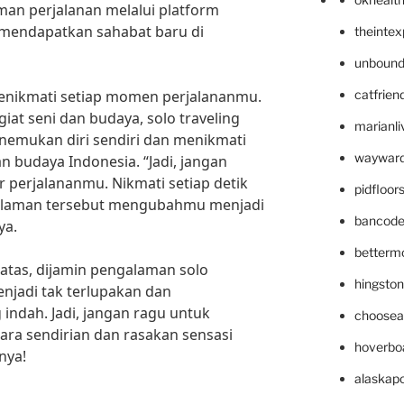
eman perjalanan melalui platform
a mendapatkan sahabat baru di
theinte
unbound
menikmati setiap momen perjalananmu.
catfrien
at seni dan budaya, solo traveling
marianli
emukan diri sendiri dan menikmati
wayward
n budaya Indonesia. “Jadi, jangan
ir perjalananmu. Nikmati setiap detik
pidfloo
galaman tersebut mengubahmu menjadi
bancode
ya.
betterm
atas, dijamin pengalaman solo
hingsto
enjadi tak terlupakan dan
ndah. Jadi, jangan ragu untuk
choosea
ara sendirian dan rasakan sensasi
hoverbo
nya!
alaskapo