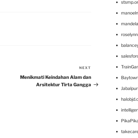
stsmp.o
manoel
mandelae
roselyn
balance
salesfo
TrainG
NEXT
Next
Post
Menikmati Keindahan Alam dan
Baytown
Arsitektur Tirta Gangga
Jabalpu
halobjd
intellig
PikaPik
takecar