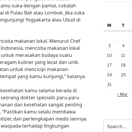
 kamu suka dengan pantai, cobalah
i di Pulau Bali atau Lombok. Jika suka
ngunjungi Yogyakarta atau Ubud di
M
T
encoba makanan lokal. Menurut Chef
3
4
di Indonesia, mencoba makanan lokal
ik untuk merasakan budaya suatu
10
11
eragam kuliner yang lezat dan unik.
17
18
atan untuk mencicipi makanan-
24
25
p tempat yang kamu kunjungi,” katanya.
31
kesehatan kamu selama berada di
« Mar
, seorang dokter spesialis paru-paru
manan dan kesehatan sangat penting
g. “Pastikan kamu selalu membawa
itizer, dan perlengkapan medis lainnya.
Search
lu waspada terhadap lingkungan
for: