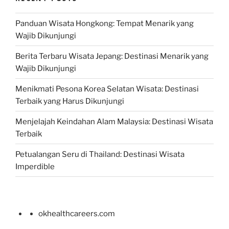
Panduan Wisata Hongkong: Tempat Menarik yang
Wajib Dikunjungi
Berita Terbaru Wisata Jepang: Destinasi Menarik yang
Wajib Dikunjungi
Menikmati Pesona Korea Selatan Wisata: Destinasi
Terbaik yang Harus Dikunjungi
Menjelajah Keindahan Alam Malaysia: Destinasi Wisata
Terbaik
Petualangan Seru di Thailand: Destinasi Wisata
Imperdible
okhealthcareers.com