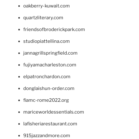
oakberry-kuwait.com
quartzliterary.com
friendsofbroderickpark.com
studiopiattellina.com
jannagrillspringfield.com
fujiyamacharleston.com
elpatronchardon.com
donglaishun-order.com
fiamc-rome2022.org
mariceworldessentials.com
lafisheriarestaurant.com
915jazzandmore.com