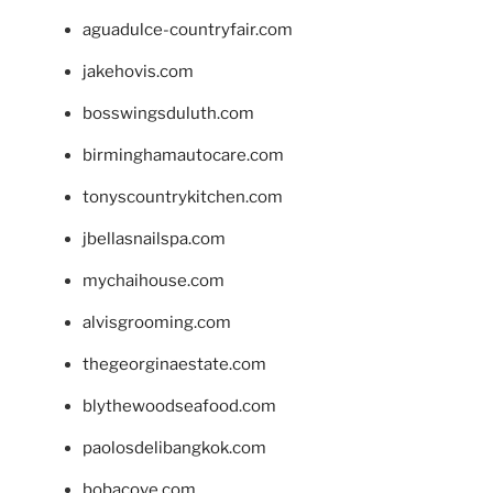
aguadulce-countryfair.com
jakehovis.com
bosswingsduluth.com
birminghamautocare.com
tonyscountrykitchen.com
jbellasnailspa.com
mychaihouse.com
alvisgrooming.com
thegeorginaestate.com
blythewoodseafood.com
paolosdelibangkok.com
bobacove.com