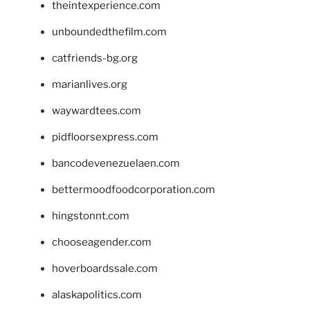
theintexperience.com
unboundedthefilm.com
catfriends-bg.org
marianlives.org
waywardtees.com
pidfloorsexpress.com
bancodevenezuelaen.com
bettermoodfoodcorporation.com
hingstonnt.com
chooseagender.com
hoverboardssale.com
alaskapolitics.com