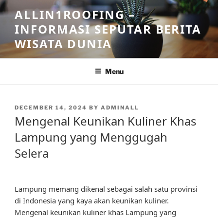
Skip
ALLIN1ROOFING –
to
INFORMASI SEPUTAR BERITA
content
WISATA DUNIA
Menu
POSTED
DECEMBER 14, 2024
BY
ADMINALL
ON
Mengenal Keunikan Kuliner Khas
Lampung yang Menggugah
Selera
Lampung memang dikenal sebagai salah satu provinsi
di Indonesia yang kaya akan keunikan kuliner.
Mengenal keunikan kuliner khas Lampung yang