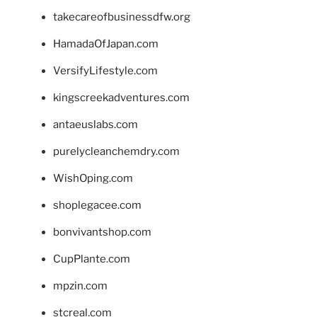
takecareofbusinessdfw.org
HamadaOfJapan.com
VersifyLifestyle.com
kingscreekadventures.com
antaeuslabs.com
purelycleanchemdry.com
WishOping.com
shoplegacee.com
bonvivantshop.com
CupPlante.com
mpzin.com
stcreal.com