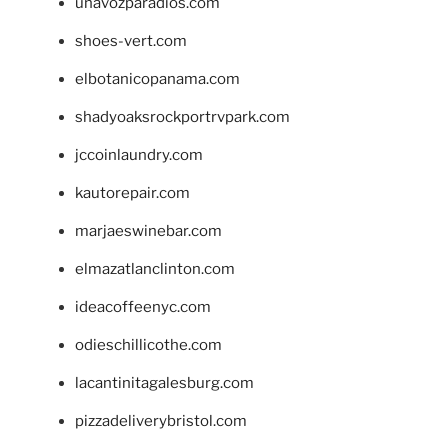
unavozparadios.com
shoes-vert.com
elbotanicopanama.com
shadyoaksrockportrvpark.com
jccoinlaundry.com
kautorepair.com
marjaeswinebar.com
elmazatlanclinton.com
ideacoffeenyc.com
odieschillicothe.com
lacantinitagalesburg.com
pizzadeliverybristol.com