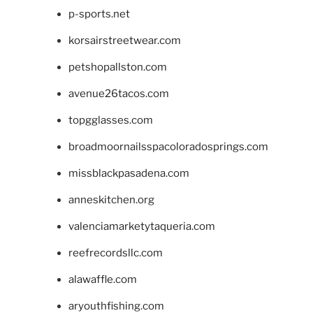
p-sports.net
korsairstreetwear.com
petshopallston.com
avenue26tacos.com
topgglasses.com
broadmoornailsspacoloradosprings.com
missblackpasadena.com
anneskitchen.org
valenciamarketytaqueria.com
reefrecordsllc.com
alawaffle.com
aryouthfishing.com