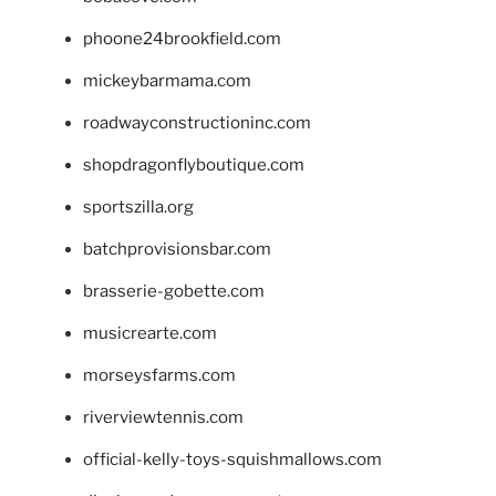
phoone24brookfield.com
mickeybarmama.com
roadwayconstructioninc.com
shopdragonflyboutique.com
sportszilla.org
batchprovisionsbar.com
brasserie-gobette.com
musicrearte.com
morseysfarms.com
riverviewtennis.com
official-kelly-toys-squishmallows.com