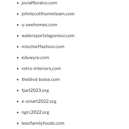
jovialfloralco.com
johnlscotthometeam.com
u-seehomes.com
watersportslagonissi.com
mischieffashion.com
eduwyre.com
retro-interiors.com
theblvd-boise.com
fpet2023.org
e-smart2022.org
ngrc2022.org
leesfamilyfoods.com