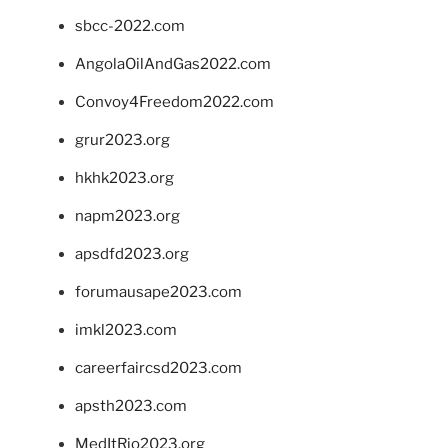
sbcc-2022.com
AngolaOilAndGas2022.com
Convoy4Freedom2022.com
grur2023.org
hkhk2023.org
napm2023.org
apsdfd2023.org
forumausape2023.com
imkl2023.com
careerfaircsd2023.com
apsth2023.com
MedItRio2023.org