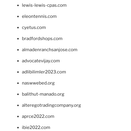
lewis-lewis-cpas.com
eleontennis.com
cyetus.com
bradfordshops.com
almadenranchsanjose.com
advocatevijay.com
adlibilimler2023.com
naswwebed.org
balithut-manado.org
alteregotradingcompany.org
aprce2022.com
ibie2022.com