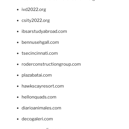
ivd2022.org
csity2022.org
ibsarstudyabroad.com
bennusehgall.com
tsecincinnati.com
roderconstructiongroup.com
plazabatai.com
hawkscayresort.com
hellonquads.com
diarioanimales.com
decogaleri.com