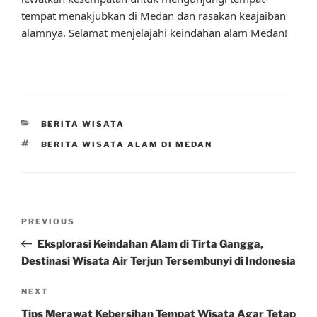
tempat menakjubkan di Medan dan rasakan keajaiban
alamnya. Selamat menjelajahi keindahan alam Medan!
CATEGORIES
BERITA WISATA
TAGS
BERITA WISATA ALAM DI MEDAN
Post
Previous
PREVIOUS
navigation
Post
Eksplorasi Keindahan Alam di Tirta Gangga,
Destinasi Wisata Air Terjun Tersembunyi di Indonesia
Next
NEXT
Post
Tips Merawat Kebersihan Tempat Wisata Agar Tetap