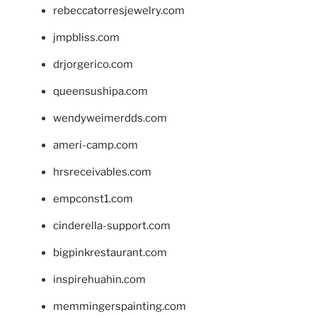
rebeccatorresjewelry.com
jmpbliss.com
drjorgerico.com
queensushipa.com
wendyweimerdds.com
ameri-camp.com
hrsreceivables.com
empconst1.com
cinderella-support.com
bigpinkrestaurant.com
inspirehuahin.com
memmingerspainting.com