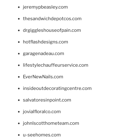
jeremypbeasley.com
thesandwichdepotcos.com
drgiggleshouseofpain.com
hotflashdesigns.com
garagenadeau.com
lifestylechauffeurservice.com
EverNewNails.com
insideoutdecoratingcentre.com
salvatoresinpoint.com
jovialfloralco.com
johnlscotthometeam.com
u-seehomes.com