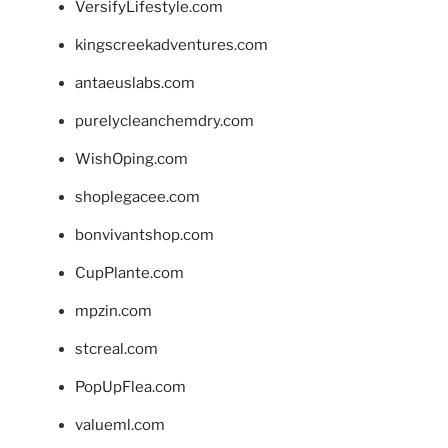
VersifyLifestyle.com
kingscreekadventures.com
antaeuslabs.com
purelycleanchemdry.com
WishOping.com
shoplegacee.com
bonvivantshop.com
CupPlante.com
mpzin.com
stcreal.com
PopUpFlea.com
valueml.com