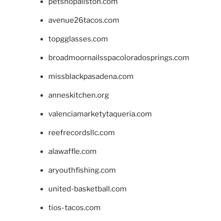
petshopallston.com
avenue26tacos.com
topgglasses.com
broadmoornailsspacoloradosprings.com
missblackpasadena.com
anneskitchen.org
valenciamarketytaqueria.com
reefrecordsllc.com
alawaffle.com
aryouthfishing.com
united-basketball.com
tios-tacos.com