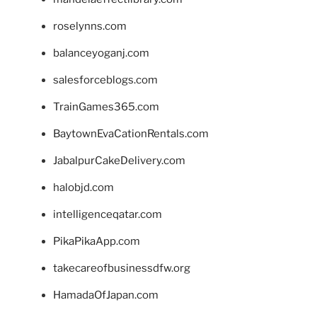
roselynns.com
balanceyoganj.com
salesforceblogs.com
TrainGames365.com
BaytownEvaCationRentals.com
JabalpurCakeDelivery.com
halobjd.com
intelligenceqatar.com
PikaPikaApp.com
takecareofbusinessdfw.org
HamadaOfJapan.com