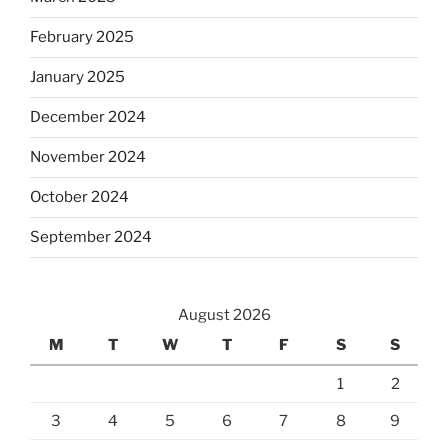
February 2025
January 2025
December 2024
November 2024
October 2024
September 2024
August 2026
M
T
W
T
F
S
S
1
2
3
4
5
6
7
8
9