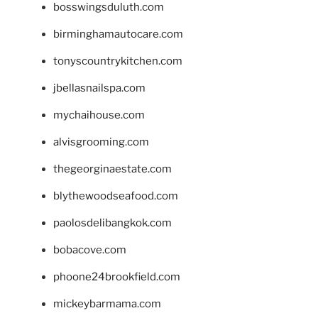
bosswingsduluth.com
birminghamautocare.com
tonyscountrykitchen.com
jbellasnailspa.com
mychaihouse.com
alvisgrooming.com
thegeorginaestate.com
blythewoodseafood.com
paolosdelibangkok.com
bobacove.com
phoone24brookfield.com
mickeybarmama.com