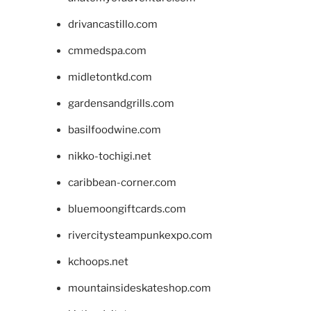
drivancastillo.com
cmmedspa.com
midletontkd.com
gardensandgrills.com
basilfoodwine.com
nikko-tochigi.net
caribbean-corner.com
bluemoongiftcards.com
rivercitysteampunkexpo.com
kchoops.net
mountainsideskateshop.com