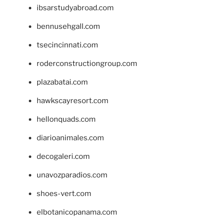
ibsarstudyabroad.com
bennusehgall.com
tsecincinnati.com
roderconstructiongroup.com
plazabatai.com
hawkscayresort.com
hellonquads.com
diarioanimales.com
decogaleri.com
unavozparadios.com
shoes-vert.com
elbotanicopanama.com