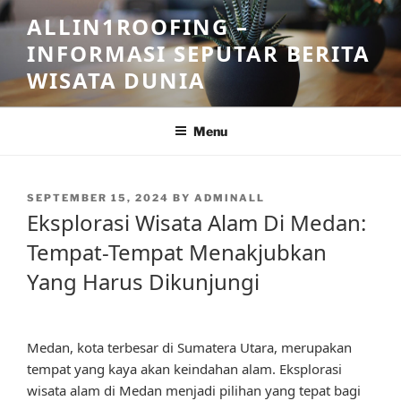
Skip
ALLIN1ROOFING –
to
INFORMASI SEPUTAR BERITA
content
WISATA DUNIA
Menu
POSTED
SEPTEMBER 15, 2024
BY
ADMINALL
ON
Eksplorasi Wisata Alam Di Medan:
Tempat-Tempat Menakjubkan
Yang Harus Dikunjungi
Medan, kota terbesar di Sumatera Utara, merupakan
tempat yang kaya akan keindahan alam. Eksplorasi
wisata alam di Medan menjadi pilihan yang tepat bagi