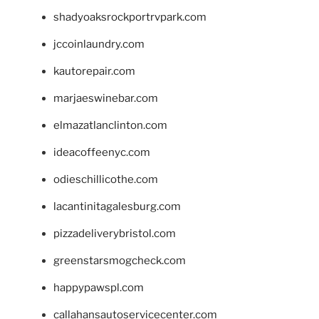
shadyoaksrockportrvpark.com
jccoinlaundry.com
kautorepair.com
marjaeswinebar.com
elmazatlanclinton.com
ideacoffeenyc.com
odieschillicothe.com
lacantinitagalesburg.com
pizzadeliverybristol.com
greenstarsmogcheck.com
happypawspl.com
callahansautoservicecenter.com