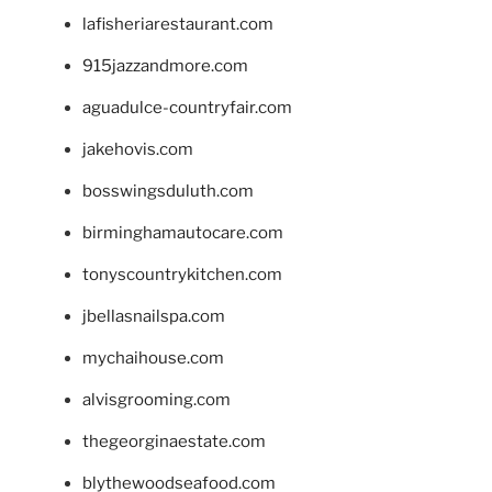
lafisheriarestaurant.com
915jazzandmore.com
aguadulce-countryfair.com
jakehovis.com
bosswingsduluth.com
birminghamautocare.com
tonyscountrykitchen.com
jbellasnailspa.com
mychaihouse.com
alvisgrooming.com
thegeorginaestate.com
blythewoodseafood.com