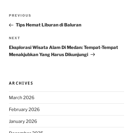
Post
Previous
PREVIOUS
navigation
Post
Tips Hemat Liburan di Baluran
Next
NEXT
Post
Eksplorasi Wisata Alam Di Medan: Tempat-Tempat
Menakjubkan Yang Harus Dikunjungi
ARCHIVES
March 2026
February 2026
January 2026