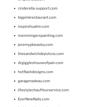
cinderella-support.com
bigpinkrestaurant.com
inspirehuahin.com
memmingerspainting.com
jeremypbeasley.com
thesandwichdepotcos.com
drgiggleshouseofpain.com
hotflashdesigns.com
garagenadeau.com
lifestylechauffeurservice.com
EverNewNails.com