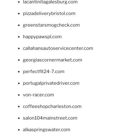
lacantinitagalesburg.com
pizzadeliverybristol.com
greenstarsmogcheck.com
happypawspl.com
callahansautoservicecenter.com
georgiascornermarket.com
perfectfit24-7.com
portugalprivatedriver.com
von-racer.com
coffeeshopcharleston.com
salon104mainstreet.com
alkaspringswater.com