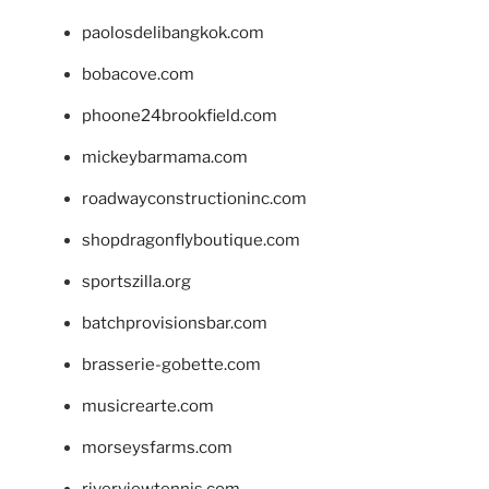
paolosdelibangkok.com
bobacove.com
phoone24brookfield.com
mickeybarmama.com
roadwayconstructioninc.com
shopdragonflyboutique.com
sportszilla.org
batchprovisionsbar.com
brasserie-gobette.com
musicrearte.com
morseysfarms.com
riverviewtennis.com