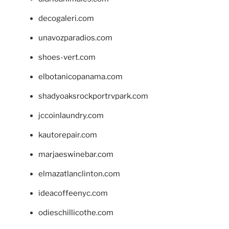
decogaleri.com
unavozparadios.com
shoes-vert.com
elbotanicopanama.com
shadyoaksrockportrvpark.com
jccoinlaundry.com
kautorepair.com
marjaeswinebar.com
elmazatlanclinton.com
ideacoffeenyc.com
odieschillicothe.com