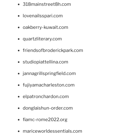
318mainstreet8h.com
lovenailsspari.com
oakberry-kuwait.com
quartzliterary.com
friendsofbroderickpark.com
studiopiattellina.com
jannagrillspringfield.com
fujiyamacharleston.com
elpatronchardon.com
donglaishun-order.com
fiamc-rome2022.org
mariceworldessentials.com