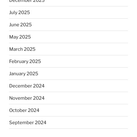
December 2025
July 2025
June 2025
May 2025
March 2025
February 2025
January 2025
December 2024
November 2024
October 2024
September 2024