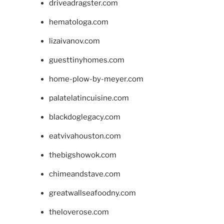
driveadragster.com
hematologa.com
lizaivanov.com
guesttinyhomes.com
home-plow-by-meyer.com
palatelatincuisine.com
blackdoglegacy.com
eatvivahouston.com
thebigshowok.com
chimeandstave.com
greatwallseafoodny.com
theloverose.com