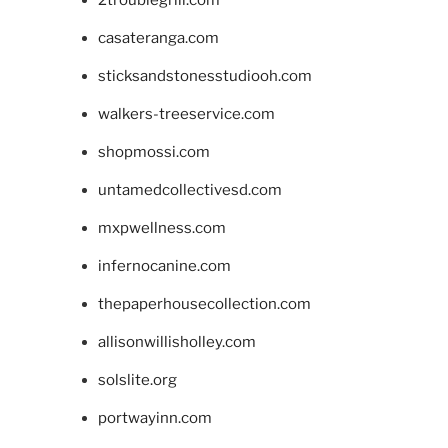
2troublegrill.com
casateranga.com
sticksandstonesstudiooh.com
walkers-treeservice.com
shopmossi.com
untamedcollectivesd.com
mxpwellness.com
infernocanine.com
thepaperhousecollection.com
allisonwillisholley.com
solslite.org
portwayinn.com