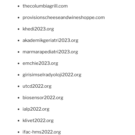
thecolumbiagrill.com
provisionscheeseandwineshoppe.com
khedi2023.org
akademikgeriatri2023.org
marmarapediatri2023.org
emchie2023.org
girisimselradyoloji2022.org
utcd2022.org
biosensor2022.org
ialp2022.org
klivet2022.org
ifac-hms2022.org