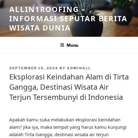
Skip
ALLIN1ROOFING –
to
INFORMASI SEPUTAR BERITA
content
WISATA DUNIA
Menu
POSTED
SEPTEMBER 15, 2024
BY
ADMINALL
ON
Eksplorasi Keindahan Alam di Tirta
Gangga, Destinasi Wisata Air
Terjun Tersembunyi di Indonesia
Apakah kamu suka melakukan eksplorasi keindahan
alam? Jika iya, maka tempat yang harus kamu kunjungi
adalah Tirta Gangga, destinasi wisata air terjun