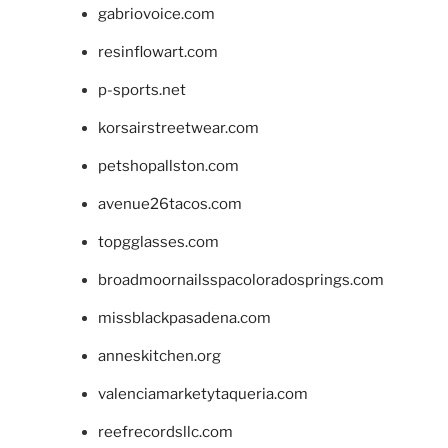
gabriovoice.com
resinflowart.com
p-sports.net
korsairstreetwear.com
petshopallston.com
avenue26tacos.com
topgglasses.com
broadmoornailsspacoloradosprings.com
missblackpasadena.com
anneskitchen.org
valenciamarketytaqueria.com
reefrecordsllc.com