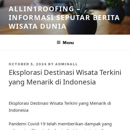
Skip
ALLIN1ROOFING –
to
INFORMASI SEPUTAR BERITA
content
WISATA DUNIA
Menu
POSTED
OCTOBER 5, 2024
BY
ADMINALL
ON
Eksplorasi Destinasi Wisata Terkini
yang Menarik di Indonesia
Eksplorasi Destinasi Wisata Terkini yang Menarik di
Indonesia
Pandemi Covid-19 telah memberikan dampak yang