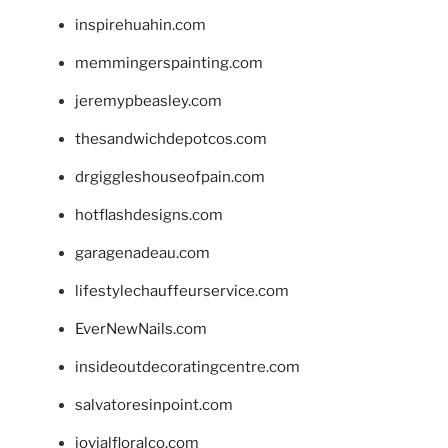
inspirehuahin.com
memmingerspainting.com
jeremypbeasley.com
thesandwichdepotcos.com
drgiggleshouseofpain.com
hotflashdesigns.com
garagenadeau.com
lifestylechauffeurservice.com
EverNewNails.com
insideoutdecoratingcentre.com
salvatoresinpoint.com
jovialfloralco.com