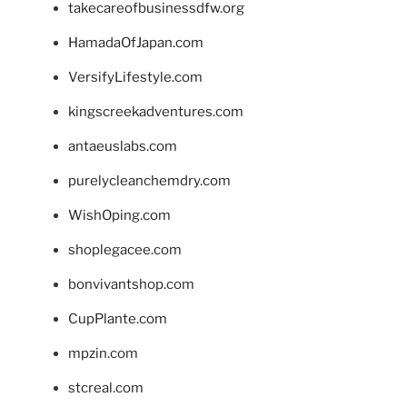
takecareofbusinessdfw.org
HamadaOfJapan.com
VersifyLifestyle.com
kingscreekadventures.com
antaeuslabs.com
purelycleanchemdry.com
WishOping.com
shoplegacee.com
bonvivantshop.com
CupPlante.com
mpzin.com
stcreal.com