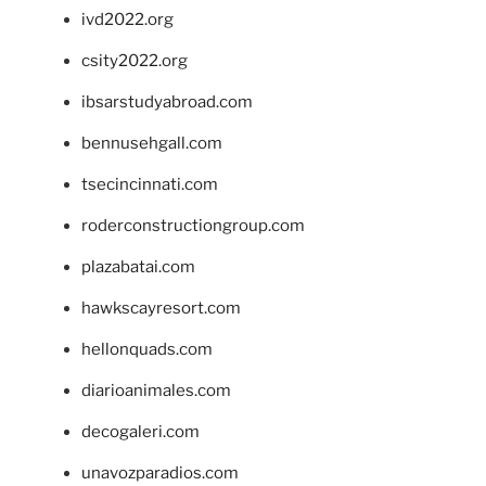
ivd2022.org
csity2022.org
ibsarstudyabroad.com
bennusehgall.com
tsecincinnati.com
roderconstructiongroup.com
plazabatai.com
hawkscayresort.com
hellonquads.com
diarioanimales.com
decogaleri.com
unavozparadios.com