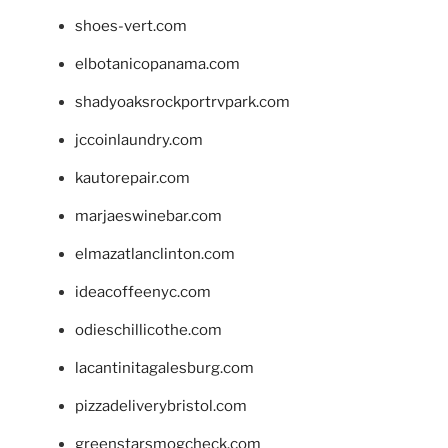
shoes-vert.com
elbotanicopanama.com
shadyoaksrockportrvpark.com
jccoinlaundry.com
kautorepair.com
marjaeswinebar.com
elmazatlanclinton.com
ideacoffeenyc.com
odieschillicothe.com
lacantinitagalesburg.com
pizzadeliverybristol.com
greenstarsmogcheck.com