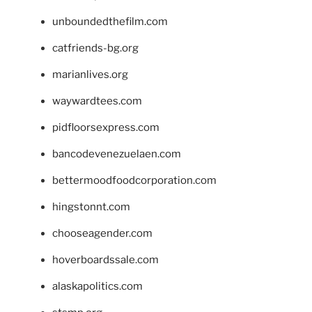
unboundedthefilm.com
catfriends-bg.org
marianlives.org
waywardtees.com
pidfloorsexpress.com
bancodevenezuelaen.com
bettermoodfoodcorporation.com
hingstonnt.com
chooseagender.com
hoverboardssale.com
alaskapolitics.com