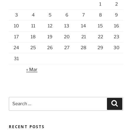
1
2
3
4
5
6
7
8
9
10
11
12
13
14
15
16
17
18
19
20
21
22
23
24
25
26
27
28
29
30
31
« Mar
Search
Search
for:
RECENT POSTS