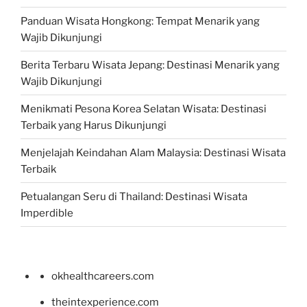
Panduan Wisata Hongkong: Tempat Menarik yang
Wajib Dikunjungi
Berita Terbaru Wisata Jepang: Destinasi Menarik yang
Wajib Dikunjungi
Menikmati Pesona Korea Selatan Wisata: Destinasi
Terbaik yang Harus Dikunjungi
Menjelajah Keindahan Alam Malaysia: Destinasi Wisata
Terbaik
Petualangan Seru di Thailand: Destinasi Wisata
Imperdible
okhealthcareers.com
theintexperience.com