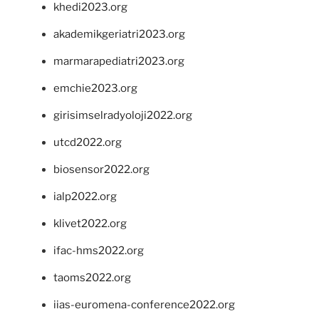
khedi2023.org
akademikgeriatri2023.org
marmarapediatri2023.org
emchie2023.org
girisimselradyoloji2022.org
utcd2022.org
biosensor2022.org
ialp2022.org
klivet2022.org
ifac-hms2022.org
taoms2022.org
iias-euromena-conference2022.org