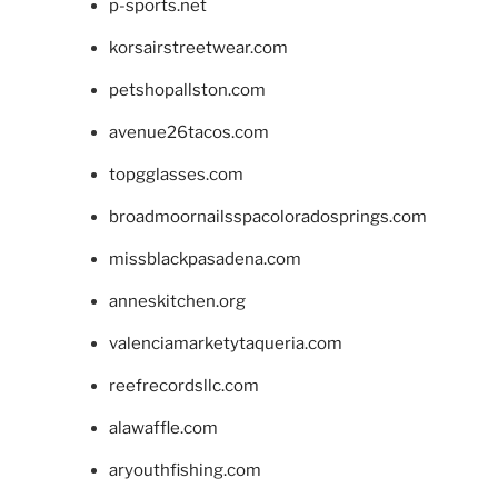
p-sports.net
korsairstreetwear.com
petshopallston.com
avenue26tacos.com
topgglasses.com
broadmoornailsspacoloradosprings.com
missblackpasadena.com
anneskitchen.org
valenciamarketytaqueria.com
reefrecordsllc.com
alawaffle.com
aryouthfishing.com