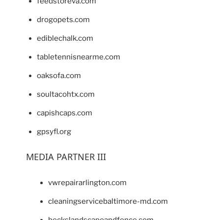
feedstoreva.com
drogopets.com
ediblechalk.com
tabletennisnearme.com
oaksofa.com
soultacohtx.com
capishcaps.com
gpsyfl.org
MEDIA PARTNER III
vwrepairarlington.com
cleaningservicebaltimore-md.com