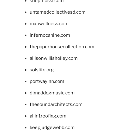
shopmossi.com
untamedcollectivesd.com
mxpwellness.com
infernocanine.com
thepaperhousecollection.com
allisonwillisholley.com
solslite.org
portwayinn.com
djmaddogmusic.com
thesoundarchitects.com
allin1roofing.com
keepjudgewebb.com