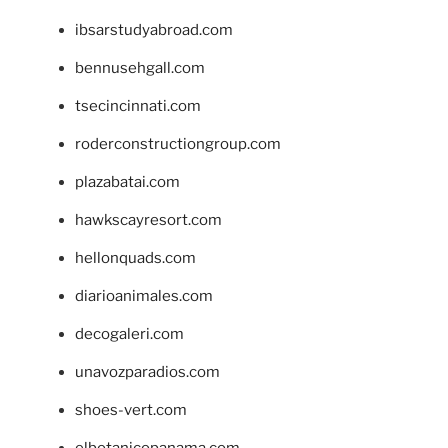
ibsarstudyabroad.com
bennusehgall.com
tsecincinnati.com
roderconstructiongroup.com
plazabatai.com
hawkscayresort.com
hellonquads.com
diarioanimales.com
decogaleri.com
unavozparadios.com
shoes-vert.com
elbotanicopanama.com