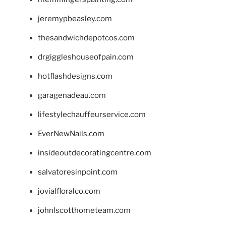
jeremypbeasley.com
thesandwichdepotcos.com
drgiggleshouseofpain.com
hotflashdesigns.com
garagenadeau.com
lifestylechauffeurservice.com
EverNewNails.com
insideoutdecoratingcentre.com
salvatoresinpoint.com
jovialfloralco.com
johnlscotthometeam.com