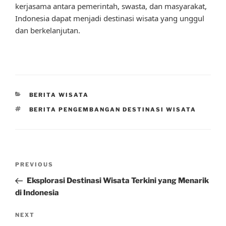
kerjasama antara pemerintah, swasta, dan masyarakat,
Indonesia dapat menjadi destinasi wisata yang unggul
dan berkelanjutan.
CATEGORIES
BERITA WISATA
TAGS
BERITA PENGEMBANGAN DESTINASI WISATA
Post
Previous
PREVIOUS
navigation
Post
Eksplorasi Destinasi Wisata Terkini yang Menarik
di Indonesia
Next
NEXT