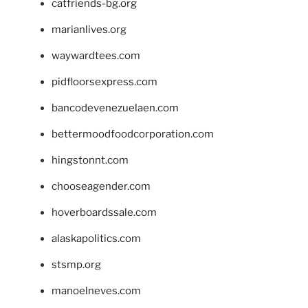
catfriends-bg.org
marianlives.org
waywardtees.com
pidfloorsexpress.com
bancodevenezuelaen.com
bettermoodfoodcorporation.com
hingstonnt.com
chooseagender.com
hoverboardssale.com
alaskapolitics.com
stsmp.org
manoelneves.com