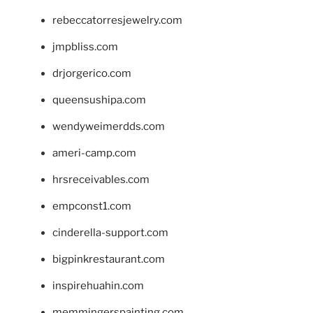
rebeccatorresjewelry.com
jmpbliss.com
drjorgerico.com
queensushipa.com
wendyweimerdds.com
ameri-camp.com
hrsreceivables.com
empconst1.com
cinderella-support.com
bigpinkrestaurant.com
inspirehuahin.com
memmingerspainting.com