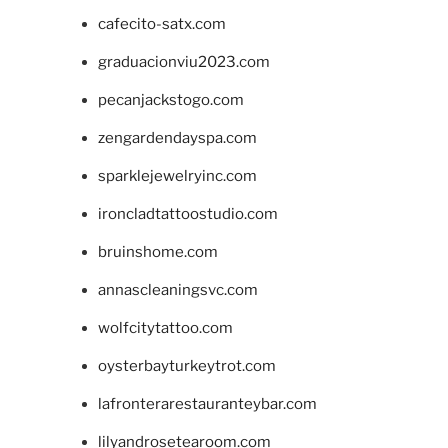
cafecito-satx.com
graduacionviu2023.com
pecanjackstogo.com
zengardendayspa.com
sparklejewelryinc.com
ironcladtattoostudio.com
bruinshome.com
annascleaningsvc.com
wolfcitytattoo.com
oysterbayturkeytrot.com
lafronterarestauranteybar.com
lilyandrosetearoom.com