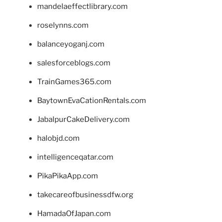
mandelaeffectlibrary.com
roselynns.com
balanceyoganj.com
salesforceblogs.com
TrainGames365.com
BaytownEvaCationRentals.com
JabalpurCakeDelivery.com
halobjd.com
intelligenceqatar.com
PikaPikaApp.com
takecareofbusinessdfw.org
HamadaOfJapan.com