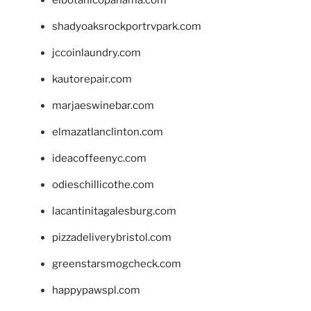
shadyoaksrockportrvpark.com
jccoinlaundry.com
kautorepair.com
marjaeswinebar.com
elmazatlanclinton.com
ideacoffeenyc.com
odieschillicothe.com
lacantinitagalesburg.com
pizzadeliverybristol.com
greenstarsmogcheck.com
happypawspl.com