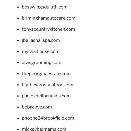
bosswingsduluth.com
birminghamautocare.com
tonyscountrykitchen.com
jbellasnailspa.com
mychaihouse.com
alvisgrooming.com
thegeorginaestate.com
blythewoodseafood.com
paolosdelibangkok.com
bobacove.com
phoone24brookfield.com
mickeybarmama.com