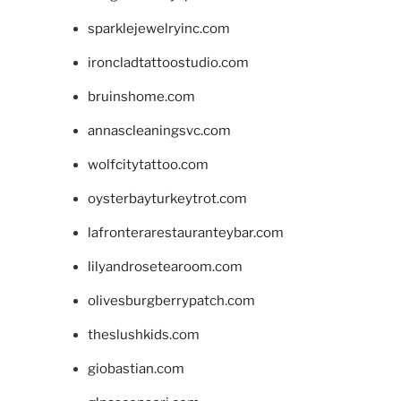
sparklejewelryinc.com
ironcladtattoostudio.com
bruinshome.com
annascleaningsvc.com
wolfcitytattoo.com
oysterbayturkeytrot.com
lafronterarestauranteybar.com
lilyandrosetearoom.com
olivesburgberrypatch.com
theslushkids.com
giobastian.com