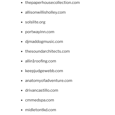
thepaperhousecollection.com
allisonwillisholley.com
solslite.org
portwayinn.com
djmaddogmusic.com
thesoundarchitects.com
allin1roofing.com
keepjudgewebb.com
anatomyofadventure.com
drivancastillo.com
cmmedspa.com
midletontkd.com