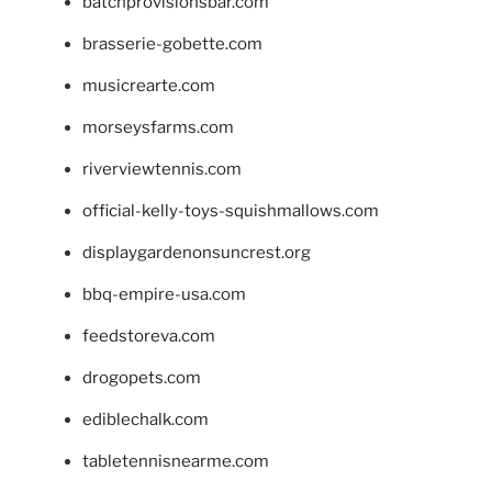
batchprovisionsbar.com
brasserie-gobette.com
musicrearte.com
morseysfarms.com
riverviewtennis.com
official-kelly-toys-squishmallows.com
displaygardenonsuncrest.org
bbq-empire-usa.com
feedstoreva.com
drogopets.com
ediblechalk.com
tabletennisnearme.com