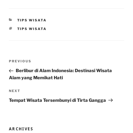
CATEGORIES
TIPS WISATA
TAGS
TIPS WISATA
Post
Previous
PREVIOUS
navigation
Post
Berlibur di Alam Indonesia: Destinasi Wisata
Alam yang Memikat Hati
Next
NEXT
Post
Tempat Wisata Tersembunyi di Tirta Gangga
ARCHIVES