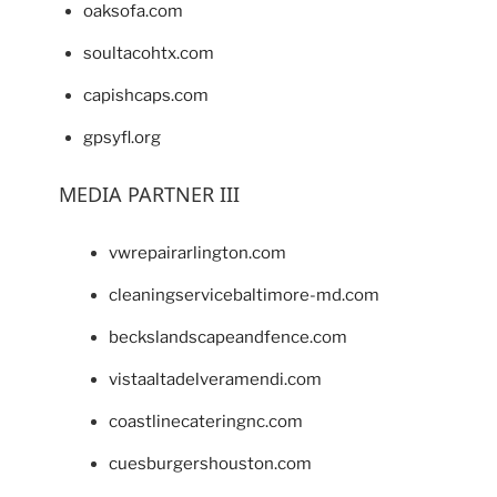
oaksofa.com
soultacohtx.com
capishcaps.com
gpsyfl.org
MEDIA PARTNER III
vwrepairarlington.com
cleaningservicebaltimore-md.com
beckslandscapeandfence.com
vistaaltadelveramendi.com
coastlinecateringnc.com
cuesburgershouston.com