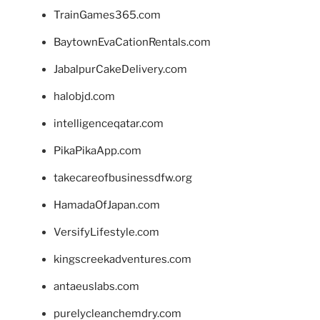
TrainGames365.com
BaytownEvaCationRentals.com
JabalpurCakeDelivery.com
halobjd.com
intelligenceqatar.com
PikaPikaApp.com
takecareofbusinessdfw.org
HamadaOfJapan.com
VersifyLifestyle.com
kingscreekadventures.com
antaeuslabs.com
purelycleanchemdry.com