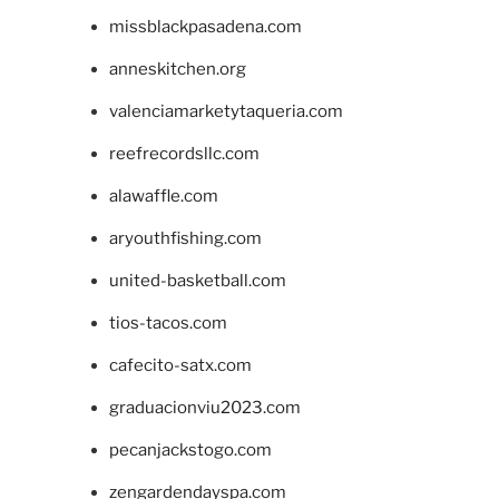
missblackpasadena.com
anneskitchen.org
valenciamarketytaqueria.com
reefrecordsllc.com
alawaffle.com
aryouthfishing.com
united-basketball.com
tios-tacos.com
cafecito-satx.com
graduacionviu2023.com
pecanjackstogo.com
zengardendayspa.com