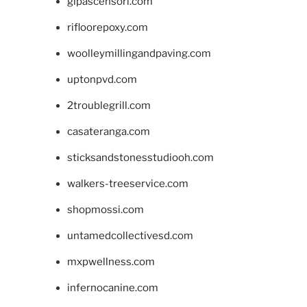
glpascensori.com
rifloorepoxy.com
woolleymillingandpaving.com
uptonpvd.com
2troublegrill.com
casateranga.com
sticksandstonesstudiooh.com
walkers-treeservice.com
shopmossi.com
untamedcollectivesd.com
mxpwellness.com
infernocanine.com