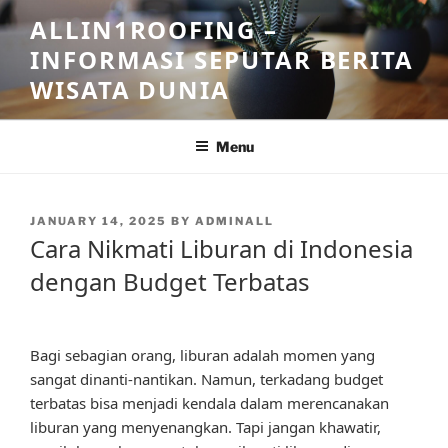
Skip
ALLIN1ROOFING –
to
INFORMASI SEPUTAR BERITA
content
WISATA DUNIA
Menu
POSTED
JANUARY 14, 2025
BY
ADMINALL
ON
Cara Nikmati Liburan di Indonesia
dengan Budget Terbatas
Bagi sebagian orang, liburan adalah momen yang
sangat dinanti-nantikan. Namun, terkadang budget
terbatas bisa menjadi kendala dalam merencanakan
liburan yang menyenangkan. Tapi jangan khawatir,