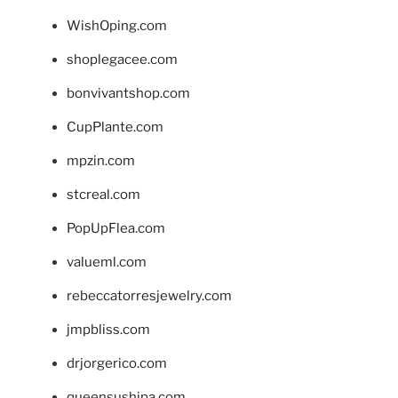
WishOping.com
shoplegacee.com
bonvivantshop.com
CupPlante.com
mpzin.com
stcreal.com
PopUpFlea.com
valueml.com
rebeccatorresjewelry.com
jmpbliss.com
drjorgerico.com
queensushipa.com