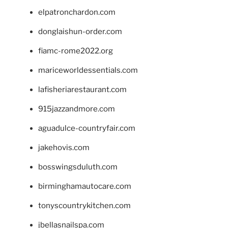
elpatronchardon.com
donglaishun-order.com
fiamc-rome2022.org
mariceworldessentials.com
lafisheriarestaurant.com
915jazzandmore.com
aguadulce-countryfair.com
jakehovis.com
bosswingsduluth.com
birminghamautocare.com
tonyscountrykitchen.com
jbellasnailspa.com