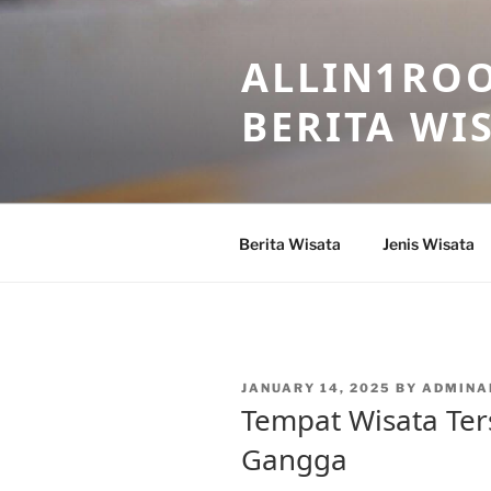
Skip
to
ALLIN1ROO
content
BERITA WI
Berita Wisata
Jenis Wisata
POSTED
JANUARY 14, 2025
BY
ADMINA
ON
Tempat Wisata Ter
Gangga