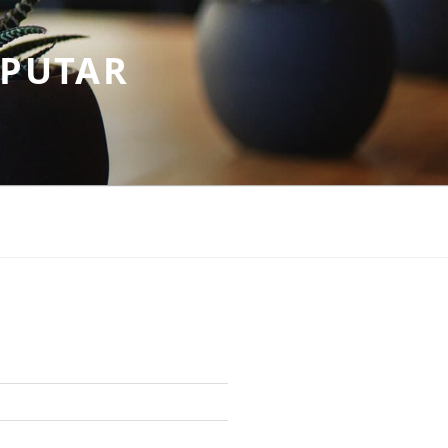
EPUTAR