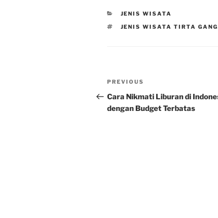
CATEGORIES
JENIS WISATA
TAGS
JENIS WISATA TIRTA GAN
Post
Previous
PREVIOUS
navigation
Post
Cara Nikmati Liburan di Indone
dengan Budget Terbatas