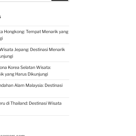
S
a Hongkong: Tempat Menarik yang
gi
 Wisata Jepang: Destinasi Menarik
unjungi
ona Korea Selatan Wisata:
aik yang Harus Dikunjungi
ndahan Alam Malaysia: Destinasi
ru di Thailand: Destinasi Wisata
hcareers.com