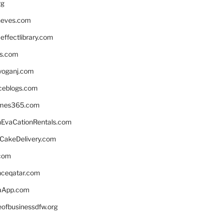
rg
neves.com
ffectlibrary.com
ns.com
yoganj.com
rceblogs.com
ames365.com
EvaCationRentals.com
rCakeDelivery.com
.com
enceqatar.com
aApp.com
eofbusinessdfw.org