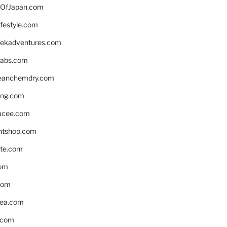
OfJapan.com
ifestyle.com
eekadventures.com
labs.com
leanchemdry.com
ing.com
acee.com
ntshop.com
te.com
om
com
ea.com
.com