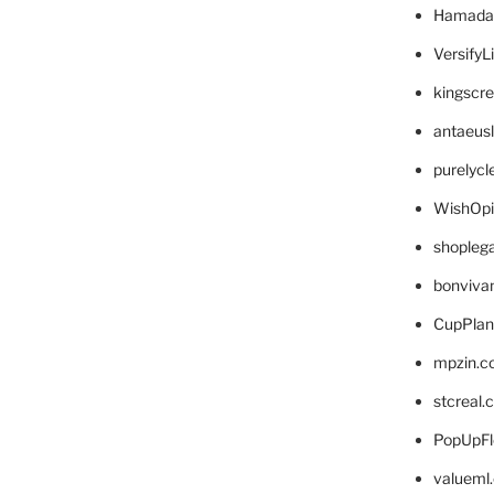
Hamada
VersifyL
kingscr
antaeus
purelyc
WishOp
shopleg
bonviva
CupPlan
mpzin.c
stcreal.
PopUpFl
valueml