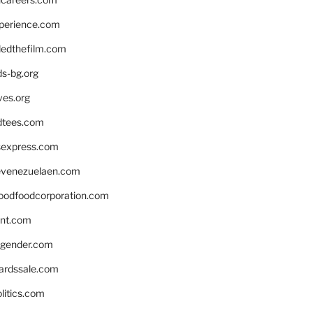
xperience.com
edthefilm.com
ds-bg.org
ves.org
tees.com
rsexpress.com
venezuelaen.com
oodfoodcorporation.com
nnt.com
gender.com
ardssale.com
litics.com