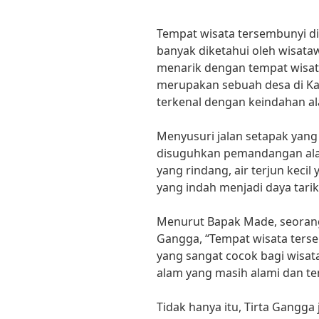
Tempat wisata tersembunyi d
banyak diketahui oleh wisata
menarik dengan tempat wisata
merupakan sebuah desa di Ka
terkenal dengan keindahan a
Menyusuri jalan setapak yan
disuguhkan pemandangan al
yang rindang, air terjun keci
yang indah menjadi daya tarik
Menurut Bapak Made, seorang 
Gangga, “Tempat wisata terse
yang sangat cocok bagi wisa
alam yang masih alami dan te
Tidak hanya itu, Tirta Gangga 