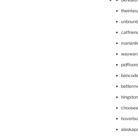
theinte
unbound
catfrien
marianli
wayward
pidfloo
bancode
betterm
hingsto
choosea
hoverbo
alaskapo