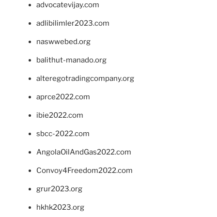
advocatevijay.com
adlibilimler2023.com
naswwebed.org
balithut-manado.org
alteregotradingcompany.org
aprce2022.com
ibie2022.com
sbcc-2022.com
AngolaOilAndGas2022.com
Convoy4Freedom2022.com
grur2023.org
hkhk2023.org