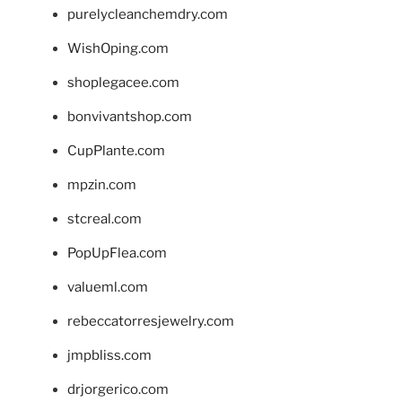
purelycleanchemdry.com
WishOping.com
shoplegacee.com
bonvivantshop.com
CupPlante.com
mpzin.com
stcreal.com
PopUpFlea.com
valueml.com
rebeccatorresjewelry.com
jmpbliss.com
drjorgerico.com