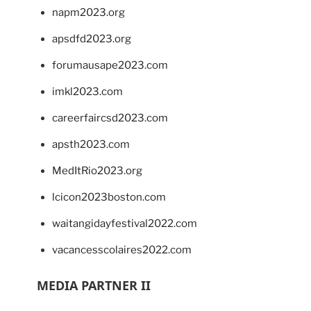
napm2023.org
apsdfd2023.org
forumausape2023.com
imkl2023.com
careerfaircsd2023.com
apsth2023.com
MedItRio2023.org
lcicon2023boston.com
waitangidayfestival2022.com
vacancesscolaires2022.com
MEDIA PARTNER II