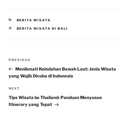
CATEGORIES
BERITA WISATA
TAGS
BERITA WISATA DI BALI
Post
Previous
PREVIOUS
navigation
Post
Menikmati Keindahan Bawah Laut: Jenis Wisata
yang Wajib Dicoba di Indonesia
Next
NEXT
Post
Tips Wisata ke Thailand: Panduan Menyusun
Itinerary yang Tepat