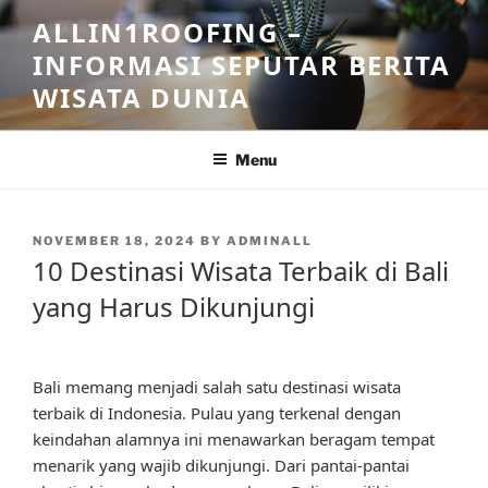
Skip
ALLIN1ROOFING –
to
INFORMASI SEPUTAR BERITA
content
WISATA DUNIA
Menu
POSTED
NOVEMBER 18, 2024
BY
ADMINALL
ON
10 Destinasi Wisata Terbaik di Bali
yang Harus Dikunjungi
Bali memang menjadi salah satu destinasi wisata
terbaik di Indonesia. Pulau yang terkenal dengan
keindahan alamnya ini menawarkan beragam tempat
menarik yang wajib dikunjungi. Dari pantai-pantai