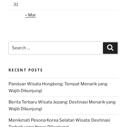
31
« Mar
Search
Search
for:
RECENT POSTS
Panduan Wisata Hongkong: Tempat Menarik yang
Wajib Dikunjungi
Berita Terbaru Wisata Jepang: Destinasi Menarik yang
Wajib Dikunjungi
Menikmati Pesona Korea Selatan Wisata: Destinasi
Terbaik yang Harus Dikunjungi