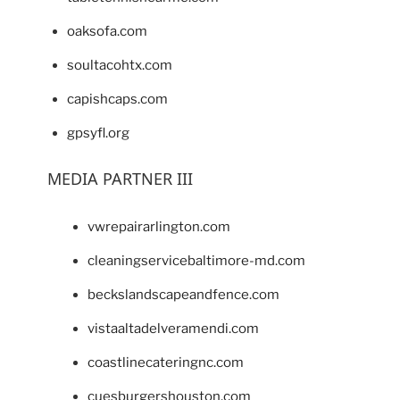
oaksofa.com
soultacohtx.com
capishcaps.com
gpsyfl.org
MEDIA PARTNER III
vwrepairarlington.com
cleaningservicebaltimore-md.com
beckslandscapeandfence.com
vistaaltadelveramendi.com
coastlinecateringnc.com
cuesburgershouston.com