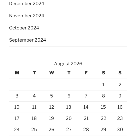
December 2024
November 2024
October 2024
September 2024
August 2026
M
T
W
T
F
S
S
1
2
3
4
5
6
7
8
9
10
11
12
13
14
15
16
17
18
19
20
21
22
23
24
25
26
27
28
29
30