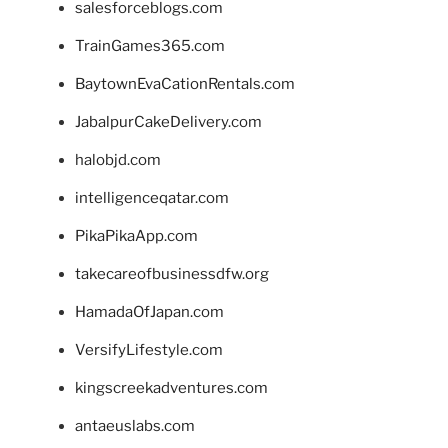
salesforceblogs.com
TrainGames365.com
BaytownEvaCationRentals.com
JabalpurCakeDelivery.com
halobjd.com
intelligenceqatar.com
PikaPikaApp.com
takecareofbusinessdfw.org
HamadaOfJapan.com
VersifyLifestyle.com
kingscreekadventures.com
antaeuslabs.com