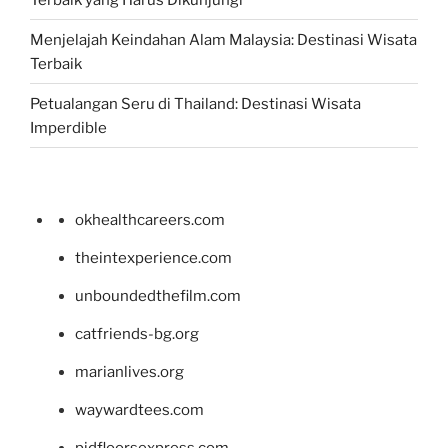
Menjelajah Keindahan Alam Malaysia: Destinasi Wisata
Terbaik
Petualangan Seru di Thailand: Destinasi Wisata
Imperdible
okhealthcareers.com
theintexperience.com
unboundedthefilm.com
catfriends-bg.org
marianlives.org
waywardtees.com