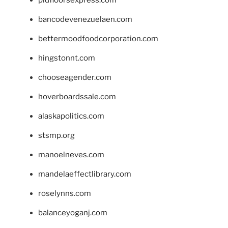
pidfloorsexpress.com
bancodevenezuelaen.com
bettermoodfoodcorporation.com
hingstonnt.com
chooseagender.com
hoverboardssale.com
alaskapolitics.com
stsmp.org
manoelneves.com
mandelaeffectlibrary.com
roselynns.com
balanceyoganj.com