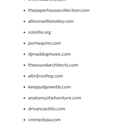
thepaperhousecollection.com
allisonwillisholley.com
solslite.org
portwayinn.com
djmaddogmusic.com
thesoundarchitects.com
allin1roofing.com
keepjudgewebb.com
anatomyofadventure.com
drivancastillo.com
cmmedspa.com