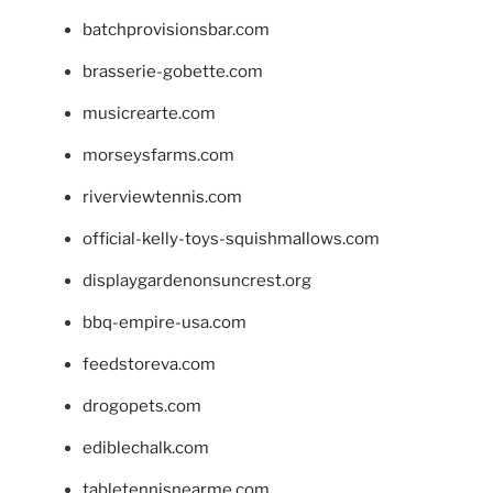
batchprovisionsbar.com
brasserie-gobette.com
musicrearte.com
morseysfarms.com
riverviewtennis.com
official-kelly-toys-squishmallows.com
displaygardenonsuncrest.org
bbq-empire-usa.com
feedstoreva.com
drogopets.com
ediblechalk.com
tabletennisnearme.com