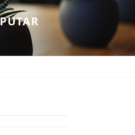
EPUTAR