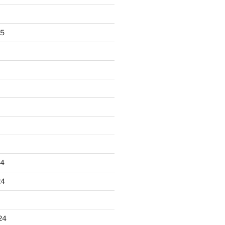
25
24
24
24