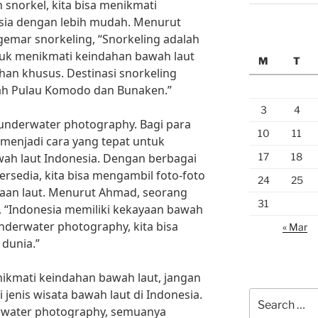
 snorkel, kita bisa menikmati
sia dengan lebih mudah. Menurut
gemar snorkeling, “Snorkeling adalah
uk menikmati keindahan bawah laut
M
T
han khusus. Destinasi snorkeling
alah Pulau Komodo dan Bunaken.”
3
4
 underwater photography. Bagi para
10
11
i menjadi cara yang tepat untuk
17
18
h laut Indonesia. Dengan berbagai
ersedia, kita bisa mengambil foto-foto
24
25
aan laut. Menurut Ahmad, seorang
31
l, “Indonesia memiliki kekayaan bawah
 underwater photography, kita bisa
« Mar
 dunia.”
nikmati keindahan bawah laut, jangan
jenis wisata bawah laut di Indonesia.
Search
erwater photography, semuanya
for: