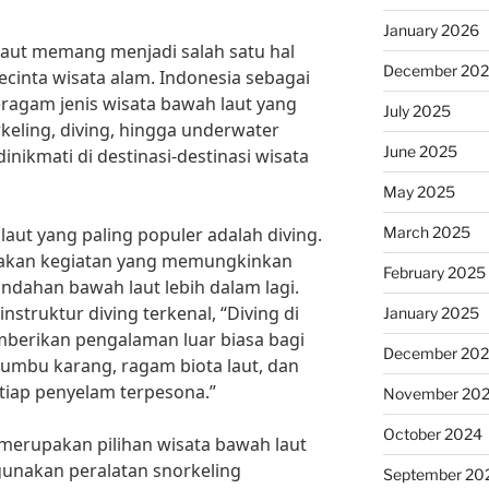
January 2026
aut memang menjadi salah satu hal
December 20
ecinta wisata alam. Indonesia sebagai
ragam jenis wisata bawah laut yang
July 2025
keling, diving, hingga underwater
June 2025
nikmati di destinasi-destinasi wisata
May 2025
March 2025
laut yang paling populer adalah diving.
akan kegiatan yang memungkinkan
February 2025
ndahan bawah laut lebih dalam lagi.
nstruktur diving terkenal, “Diving di
January 2025
mberikan pengalaman luar biasa bagi
December 20
umbu karang, ragam biota laut, dan
etiap penyelam terpesona.”
November 20
October 2024
a merupakan pilihan wisata bawah laut
unakan peralatan snorkeling
September 20