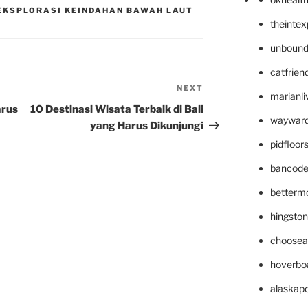
EKSPLORASI KEINDAHAN BAWAH LAUT
theinte
unbound
catfrien
NEXT
Next
marianli
Post
arus
10 Destinasi Wisata Terbaik di Bali
wayward
yang Harus Dikunjungi
pidfloo
bancode
betterm
hingsto
choosea
hoverbo
alaskapo