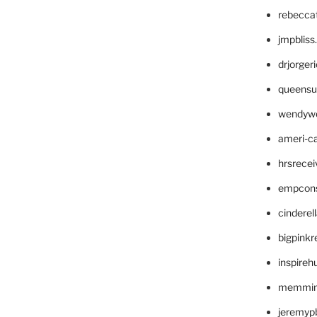
rebecca
jmpblis
drjorger
queensu
wendyw
ameri-
hrsrece
empcon
cinderel
bigpinkr
inspireh
memming
jeremyp