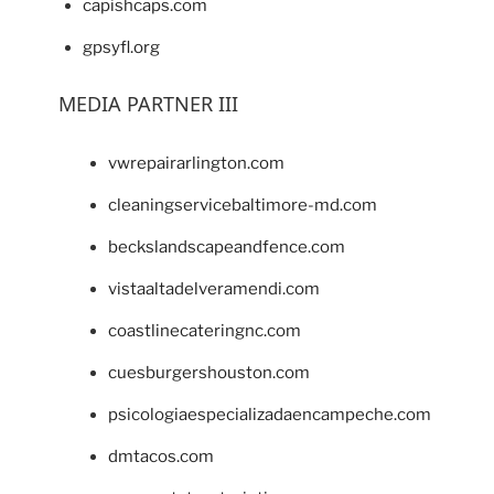
capishcaps.com
gpsyfl.org
MEDIA PARTNER III
vwrepairarlington.com
cleaningservicebaltimore-md.com
beckslandscapeandfence.com
vistaaltadelveramendi.com
coastlinecateringnc.com
cuesburgershouston.com
psicologiaespecializadaencampeche.com
dmtacos.com