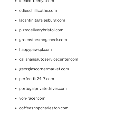
ideacoffeenyc.com
odieschillicothe.com
lacantinitagalesburg.com
pizzadeliverybristol.com
greenstarsmogcheck.com
happypawspl.com
callahansautoservicecenter.com
georgiascornermarket.com
perfectfit24-7.com
portugalprivatedriver.com
von-racer.com
coffeeshopcharleston.com