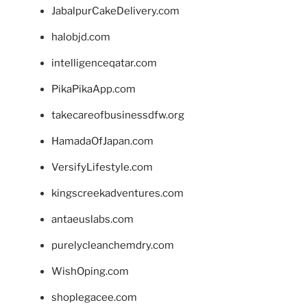
JabalpurCakeDelivery.com
halobjd.com
intelligenceqatar.com
PikaPikaApp.com
takecareofbusinessdfw.org
HamadaOfJapan.com
VersifyLifestyle.com
kingscreekadventures.com
antaeuslabs.com
purelycleanchemdry.com
WishOping.com
shoplegacee.com