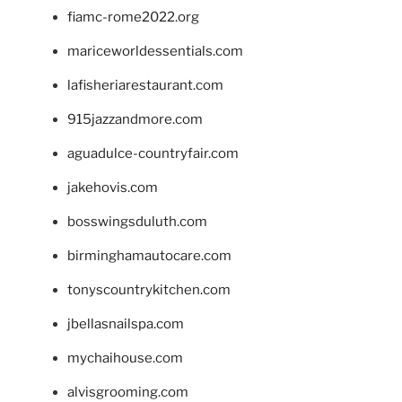
fiamc-rome2022.org
mariceworldessentials.com
lafisheriarestaurant.com
915jazzandmore.com
aguadulce-countryfair.com
jakehovis.com
bosswingsduluth.com
birminghamautocare.com
tonyscountrykitchen.com
jbellasnailspa.com
mychaihouse.com
alvisgrooming.com