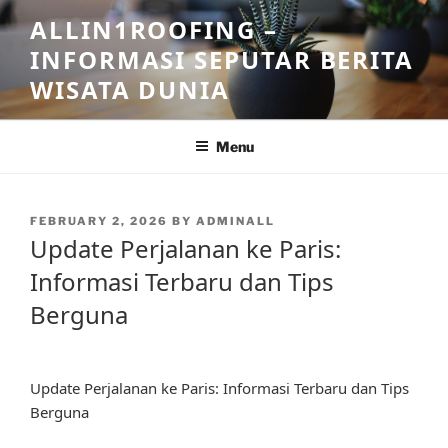
Skip
ALLIN1ROOFING –
to
INFORMASI SEPUTAR BERITA
content
WISATA DUNIA
Menu
POSTED
FEBRUARY 2, 2026
BY
ADMINALL
ON
Update Perjalanan ke Paris:
Informasi Terbaru dan Tips
Berguna
Update Perjalanan ke Paris: Informasi Terbaru dan Tips
Berguna