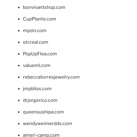
bonvivantshop.com
CupPlante.com
mpzin.com
stcreal.com
PopUpFlea.com
valueml.com
rebeccatorresjewelry.com
jmpbliss.com
drjorgerico.com
queensushipa.com
wendyweimerdds.com
ameri-camp.com