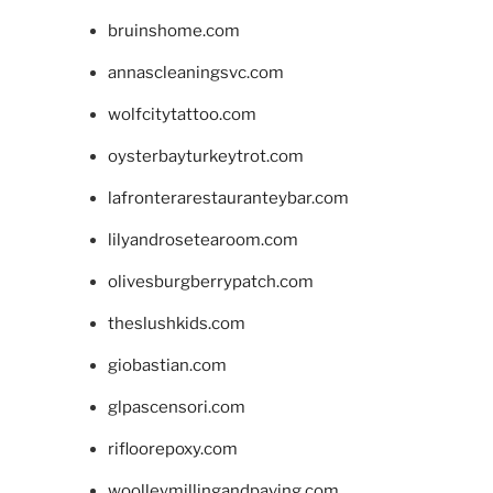
bruinshome.com
annascleaningsvc.com
wolfcitytattoo.com
oysterbayturkeytrot.com
lafronterarestauranteybar.com
lilyandrosetearoom.com
olivesburgberrypatch.com
theslushkids.com
giobastian.com
glpascensori.com
rifloorepoxy.com
woolleymillingandpaving.com