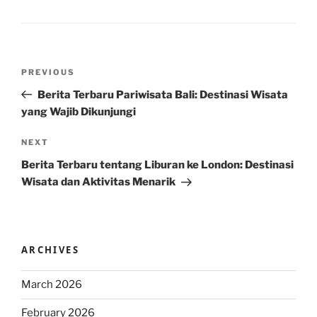
Post
Previous
PREVIOUS
navigation
Post
Berita Terbaru Pariwisata Bali: Destinasi Wisata
yang Wajib Dikunjungi
Next
NEXT
Post
Berita Terbaru tentang Liburan ke London: Destinasi
Wisata dan Aktivitas Menarik
ARCHIVES
March 2026
February 2026