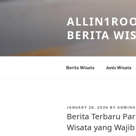
Skip
to
ALLIN1ROO
content
BERITA WI
Berita Wisata
Jenis Wisata
POSTED
JANUARY 28, 2026
BY
ADMINA
ON
Berita Terbaru Pari
Wisata yang Wajib