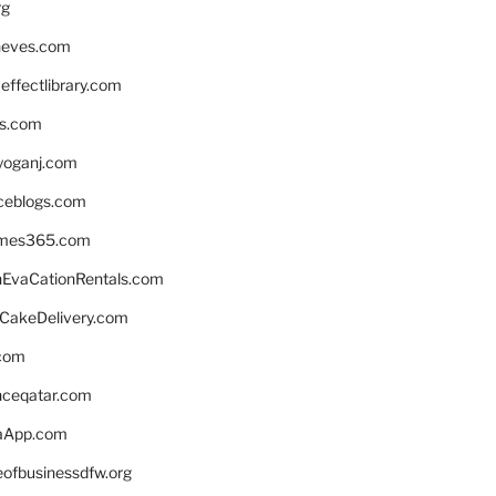
rg
neves.com
ffectlibrary.com
ns.com
yoganj.com
rceblogs.com
ames365.com
EvaCationRentals.com
rCakeDelivery.com
.com
enceqatar.com
aApp.com
eofbusinessdfw.org