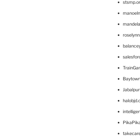
stsmp.o
manoel
mandelae
roselyn
balance
salesfo
TrainG
Baytown
Jabalpu
halobjd
intellig
PikaPik
takecar