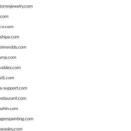
torresjewelry.com
s.com
ico.com
shipa.com
eimerdds.com
camp.com
ivables.com
st1.com
la-support.com
estaurant.com
uahin.com
erspainting.com
beasley.com