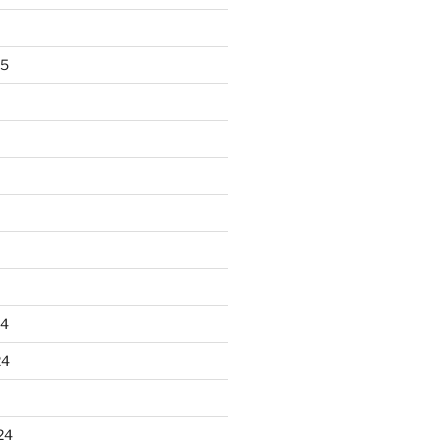
25
24
24
24