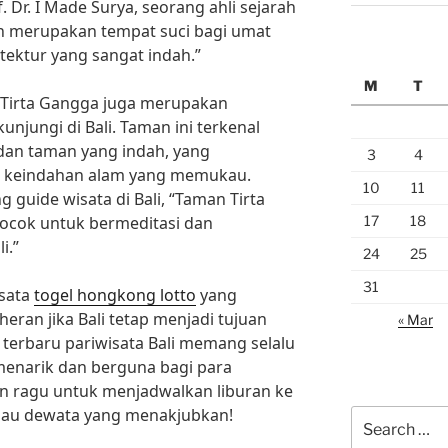
 Dr. I Made Surya, seorang ahli sejarah
ih merupakan tempat suci bagi umat
itektur yang sangat indah.”
M
T
 Tirta Gangga juga merupakan
kunjungi di Bali. Taman ini terkenal
dan taman yang indah, yang
3
4
 keindahan alam yang memukau.
10
11
 guide wisata di Bali, “Taman Tirta
17
18
ocok untuk bermeditasi dan
i.”
24
25
31
isata
togel hongkong lotto
yang
ran jika Bali tetap menjadi tujuan
« Mar
a terbaru pariwisata Bali memang selalu
enarik dan berguna bagi para
an ragu untuk menjadwalkan liburan ke
pulau dewata yang menakjubkan!
Search
for: