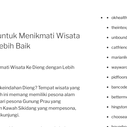
okhealt
theinte
k untuk Menikmati Wisata
unbound
ebih Baik
catfrien
marianli
wayward
ikmati Wisata Ke Dieng dengan Lebih
pidfloo
bancode
 keindahan Dieng? Tempat wisata yang
gah ini memang memiliki pesona alam
betterm
ari pesona Gunung Prau yang
hingsto
n Kawah Sikidang yang mempesona,
kunjungi.
choosea
hoverbo