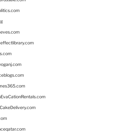
litics.com
rg
neves.com
ffectlibrary.com
ns.com
yoganj.com
rceblogs.com
ames365.com
EvaCationRentals.com
rCakeDelivery.com
.com
enceqatar.com