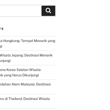
Search
TS
a Hongkong: Tempat Menarik yang
gi
 Wisata Jepang: Destinasi Menarik
unjungi
ona Korea Selatan Wisata:
aik yang Harus Dikunjungi
ndahan Alam Malaysia: Destinasi
ru di Thailand: Destinasi Wisata