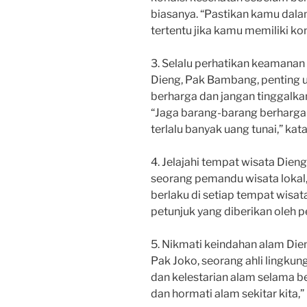
biasanya. “Pastikan kamu dala
tertentu jika kamu memiliki kon
3. Selalu perhatikan keamanan
Dieng, Pak Bambang, penting 
berharga dan jangan tinggalk
“Jaga barang-barang berharg
terlalu banyak uang tunai,” kat
4. Jelajahi tempat wisata Dien
seorang pemandu wisata lokal,
berlaku di setiap tempat wisat
petunjuk yang diberikan oleh p
5. Nikmati keindahan alam Di
Pak Joko, seorang ahli lingku
dan kelestarian alam selama 
dan hormati alam sekitar kita,”