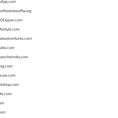
aApp.com
eofbusinessdfw.org
OfJapan.com
ifestyle.com
eekadventures.com
labs.com
leanchemdry.com
ing.com
acee.com
ntshop.com
te.com
om
com