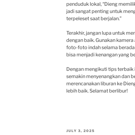
penduduk lokal, “Dieng memili
jadi sangat penting untuk me
terpeleset saat berjalan.”
Terakhir, jangan lupa untuk 
dengan baik. Gunakan kamera 
foto-foto indah selama berada 
bisa menjadi kenangan yang be
Dengan mengikuti tips terbaik 
semakin menyenangkan dan ber
merencanakan liburan ke Dien
lebih baik. Selamat berlibur!
POSTED
JULY 3, 2025