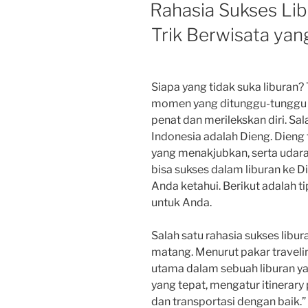
ON
Rahasia Sukses Lib
Trik Berwisata ya
Siapa yang tidak suka liburan? 
momen yang ditunggu-tunggu 
penat dan merilekskan diri. Sal
Indonesia adalah Dieng. Dieng
yang menakjubkan, serta udar
bisa sukses dalam liburan ke D
Anda ketahui. Berikut adalah t
untuk Anda.
Salah satu rahasia sukses libu
matang. Menurut pakar travelin
utama dalam sebuah liburan ya
yang tepat, mengatur itinerar
dan transportasi dengan baik.”