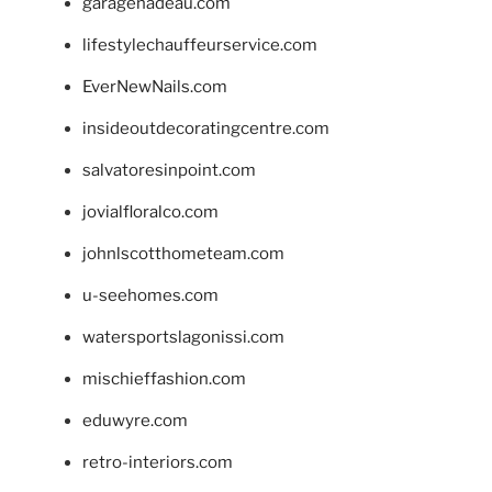
garagenadeau.com
lifestylechauffeurservice.com
EverNewNails.com
insideoutdecoratingcentre.com
salvatoresinpoint.com
jovialfloralco.com
johnlscotthometeam.com
u-seehomes.com
watersportslagonissi.com
mischieffashion.com
eduwyre.com
retro-interiors.com