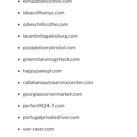
elmazatlanclinton.com
ideacoffeenyc.com
odieschillicothe.com
lacantinitagalesburg.com
pizzadeliverybristol.com
greenstarsmogcheck.com
happypawspl.com
callahansautoservicecenter.com
georgiascornermarket.com
perfectfit24-7.com
portugalprivatedriver.com
von-racer.com