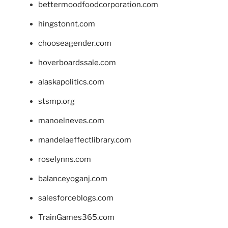
bettermoodfoodcorporation.com
hingstonnt.com
chooseagender.com
hoverboardssale.com
alaskapolitics.com
stsmp.org
manoelneves.com
mandelaeffectlibrary.com
roselynns.com
balanceyoganj.com
salesforceblogs.com
TrainGames365.com