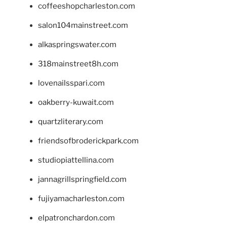
coffeeshopcharleston.com
salon104mainstreet.com
alkaspringswater.com
318mainstreet8h.com
lovenailsspari.com
oakberry-kuwait.com
quartzliterary.com
friendsofbroderickpark.com
studiopiattellina.com
jannagrillspringfield.com
fujiyamacharleston.com
elpatronchardon.com