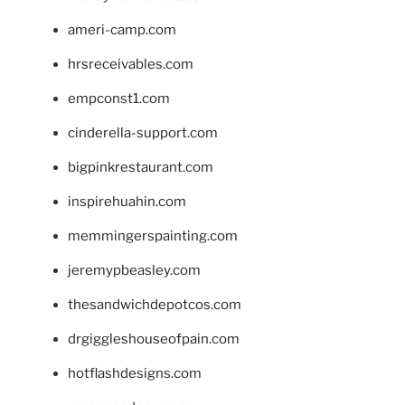
ameri-camp.com
hrsreceivables.com
empconst1.com
cinderella-support.com
bigpinkrestaurant.com
inspirehuahin.com
memmingerspainting.com
jeremypbeasley.com
thesandwichdepotcos.com
drgiggleshouseofpain.com
hotflashdesigns.com