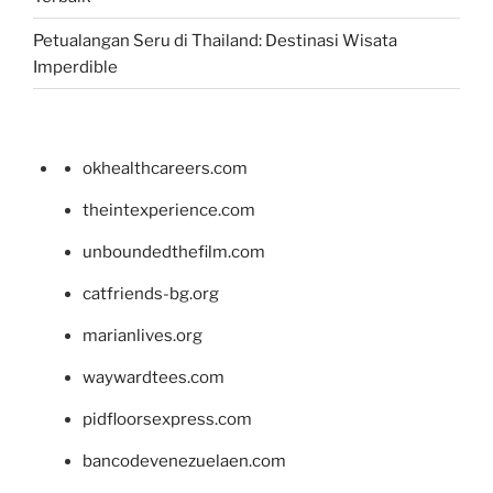
Petualangan Seru di Thailand: Destinasi Wisata
Imperdible
okhealthcareers.com
theintexperience.com
unboundedthefilm.com
catfriends-bg.org
marianlives.org
waywardtees.com
pidfloorsexpress.com
bancodevenezuelaen.com