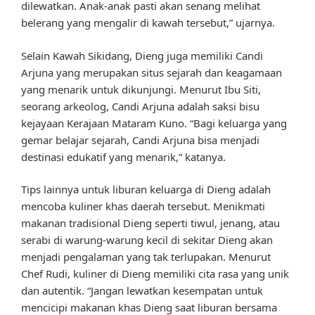
dilewatkan. Anak-anak pasti akan senang melihat
belerang yang mengalir di kawah tersebut,” ujarnya.
Selain Kawah Sikidang, Dieng juga memiliki Candi
Arjuna yang merupakan situs sejarah dan keagamaan
yang menarik untuk dikunjungi. Menurut Ibu Siti,
seorang arkeolog, Candi Arjuna adalah saksi bisu
kejayaan Kerajaan Mataram Kuno. “Bagi keluarga yang
gemar belajar sejarah, Candi Arjuna bisa menjadi
destinasi edukatif yang menarik,” katanya.
Tips lainnya untuk liburan keluarga di Dieng adalah
mencoba kuliner khas daerah tersebut. Menikmati
makanan tradisional Dieng seperti tiwul, jenang, atau
serabi di warung-warung kecil di sekitar Dieng akan
menjadi pengalaman yang tak terlupakan. Menurut
Chef Rudi, kuliner di Dieng memiliki cita rasa yang unik
dan autentik. “Jangan lewatkan kesempatan untuk
mencicipi makanan khas Dieng saat liburan bersama