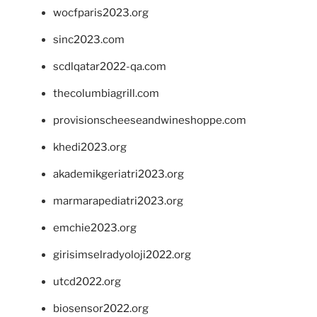
wocfparis2023.org
sinc2023.com
scdlqatar2022-qa.com
thecolumbiagrill.com
provisionscheeseandwineshoppe.com
khedi2023.org
akademikgeriatri2023.org
marmarapediatri2023.org
emchie2023.org
girisimselradyoloji2022.org
utcd2022.org
biosensor2022.org