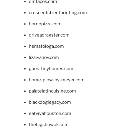
dmtacos.com
crescentstreetprinting.com
hornopizza.com
driveadragster.com
hematologa.com
lizaivanov.com
guesttinyhomes.com
home-plow-by-meyer.com
palatelatincuisine.com
blackdoglegacy.com
eatvivahouston.com
thebigshowok.com