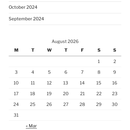
October 2024
September 2024
August 2026
M
T
W
T
F
S
S
1
2
3
4
5
6
7
8
9
10
11
12
13
14
15
16
17
18
19
20
21
22
23
24
25
26
27
28
29
30
31
« Mar