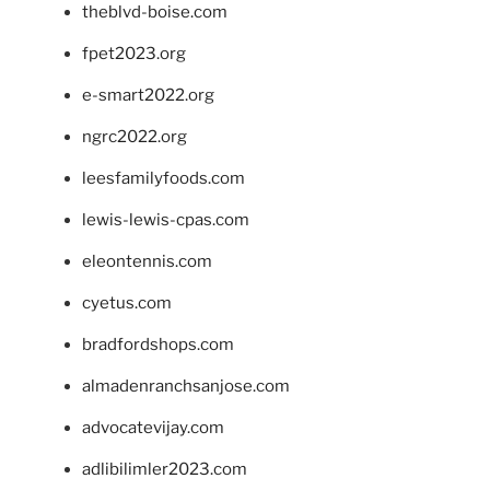
theblvd-boise.com
fpet2023.org
e-smart2022.org
ngrc2022.org
leesfamilyfoods.com
lewis-lewis-cpas.com
eleontennis.com
cyetus.com
bradfordshops.com
almadenranchsanjose.com
advocatevijay.com
adlibilimler2023.com