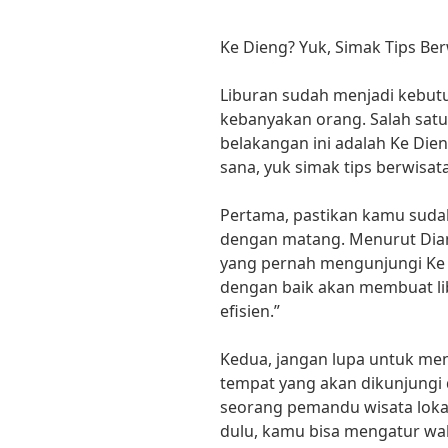
Ke Dieng? Yuk, Simak Tips Be
Liburan sudah menjadi kebutu
kebanyakan orang. Salah satu
belakangan ini adalah Ke Die
sana, yuk simak tips berwisat
Pertama, pastikan kamu sud
dengan matang. Menurut Dian 
yang pernah mengunjungi Ke 
dengan baik akan membuat l
efisien.”
Kedua, jangan lupa untuk me
tempat yang akan dikunjungi 
seorang pemandu wisata lokal
dulu, kamu bisa mengatur wa