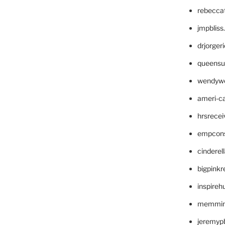
rebecca
jmpblis
drjorger
queensu
wendyw
ameri-
hrsrece
empcon
cinderel
bigpinkr
inspireh
memming
jeremyp