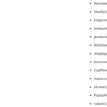
Hamada
VersifyL
kingscr
antaeus
purelyc
WishOp
shopleg
bonviva
CupPlan
mpzin.c
stcreal.
PopUpFl
valueml