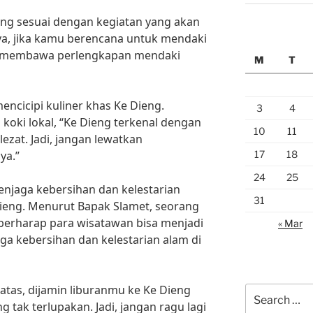
ang sesuai dengan kegiatan yang akan
nya, jika kamu berencana untuk mendaki
u membawa perlengkapan mendaki
M
T
ncicipi kuliner khas Ke Dieng.
3
4
koki lokal, “Ke Dieng terkenal dengan
10
11
ezat. Jadi, jangan lewatkan
17
18
ya.”
24
25
enjaga kebersihan dan kelestarian
31
ieng. Menurut Bapak Slamet, seorang
i berharap para wisatawan bisa menjadi
« Mar
a kebersihan dan kelestarian alam di
 atas, dijamin liburanmu ke Ke Dieng
Search
tak terlupakan. Jadi, jangan ragu lagi
for: