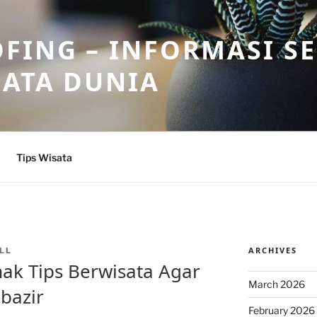
FING – INFORMASI S
SATA DUNIA
Tips Wisata
ARCHIVES
LL
mak Tips Berwisata Agar
March 2026
bazir
February 2026