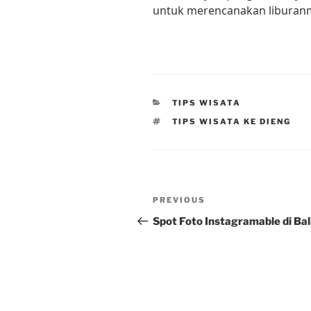
untuk merencanakan liburanm
CATEGORIES
TIPS WISATA
TAGS
TIPS WISATA KE DIENG
Post
Previous
PREVIOUS
navigation
Post
Spot Foto Instagramable di Bal