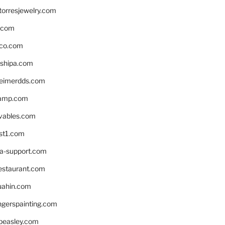
torresjewelry.com
s.com
ico.com
shipa.com
eimerdds.com
camp.com
ivables.com
st1.com
la-support.com
estaurant.com
uahin.com
erspainting.com
beasley.com