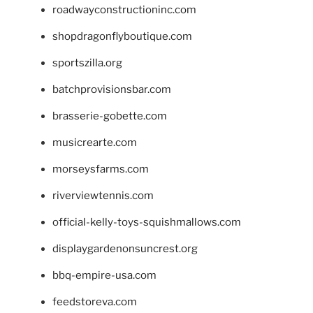
roadwayconstructioninc.com
shopdragonflyboutique.com
sportszilla.org
batchprovisionsbar.com
brasserie-gobette.com
musicrearte.com
morseysfarms.com
riverviewtennis.com
official-kelly-toys-squishmallows.com
displaygardenonsuncrest.org
bbq-empire-usa.com
feedstoreva.com