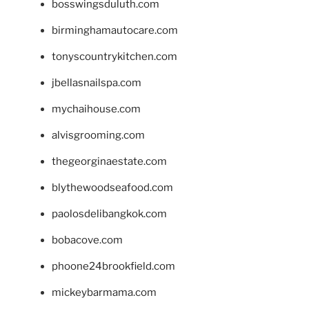
bosswingsduluth.com
birminghamautocare.com
tonyscountrykitchen.com
jbellasnailspa.com
mychaihouse.com
alvisgrooming.com
thegeorginaestate.com
blythewoodseafood.com
paolosdelibangkok.com
bobacove.com
phoone24brookfield.com
mickeybarmama.com