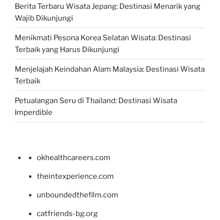
Berita Terbaru Wisata Jepang: Destinasi Menarik yang
Wajib Dikunjungi
Menikmati Pesona Korea Selatan Wisata: Destinasi
Terbaik yang Harus Dikunjungi
Menjelajah Keindahan Alam Malaysia: Destinasi Wisata
Terbaik
Petualangan Seru di Thailand: Destinasi Wisata
Imperdible
okhealthcareers.com
theintexperience.com
unboundedthefilm.com
catfriends-bg.org