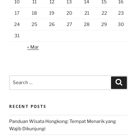
10
11
12
13
14
15
16
17
18
19
20
21
22
23
24
25
26
27
28
29
30
31
« Mar
Search
Search
for:
RECENT POSTS
Panduan Wisata Hongkong: Tempat Menarik yang
Wajib Dikunjungi