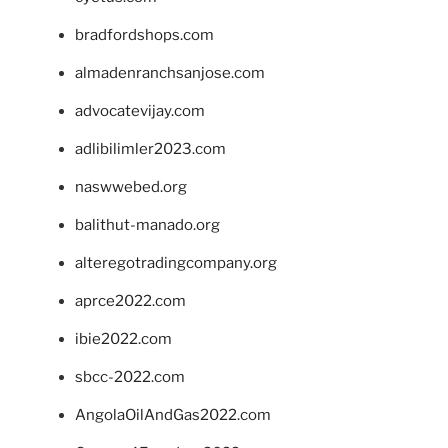
bradfordshops.com
almadenranchsanjose.com
advocatevijay.com
adlibilimler2023.com
naswwebed.org
balithut-manado.org
alteregotradingcompany.org
aprce2022.com
ibie2022.com
sbcc-2022.com
AngolaOilAndGas2022.com