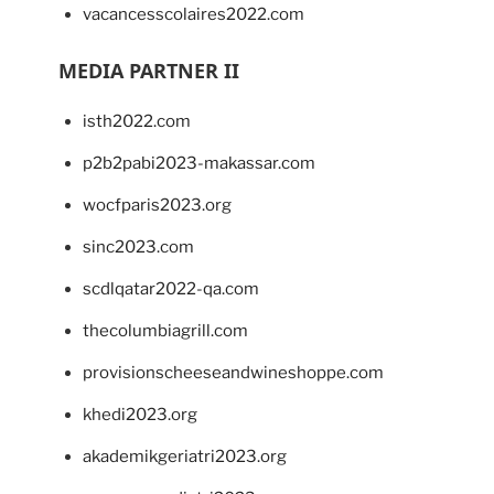
vacancesscolaires2022.com
MEDIA PARTNER II
isth2022.com
p2b2pabi2023-makassar.com
wocfparis2023.org
sinc2023.com
scdlqatar2022-qa.com
thecolumbiagrill.com
provisionscheeseandwineshoppe.com
khedi2023.org
akademikgeriatri2023.org