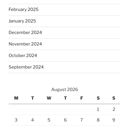
February 2025
January 2025
December 2024
November 2024
October 2024
September 2024
August 2026
M
T
W
T
F
S
S
1
2
3
4
5
6
7
8
9