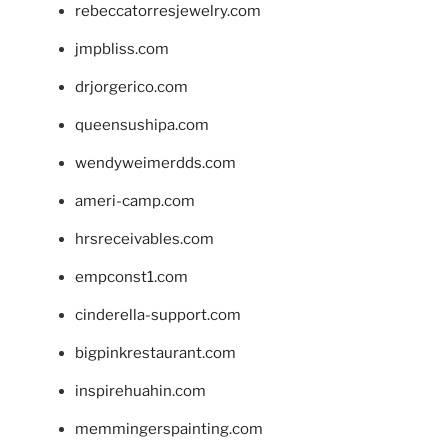
rebeccatorresjewelry.com
jmpbliss.com
drjorgerico.com
queensushipa.com
wendyweimerdds.com
ameri-camp.com
hrsreceivables.com
empconst1.com
cinderella-support.com
bigpinkrestaurant.com
inspirehuahin.com
memmingerspainting.com