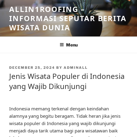
Skip
ALLIN1ROOFING –
to
INFORMASI SEPUTAR BERITA
content
WISATA DUNIA
Menu
POSTED
DECEMBER 25, 2024
BY
ADMINALL
ON
Jenis Wisata Populer di Indonesia
yang Wajib Dikunjungi
Indonesia memang terkenal dengan keindahan
alamnya yang begitu beragam. Tidak heran jika jenis
wisata populer di Indonesia yang wajib dikunjungi
menjadi daya tarik utama bagi para wisatawan baik