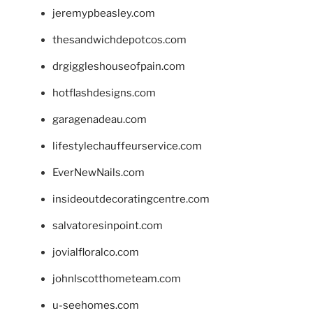
jeremypbeasley.com
thesandwichdepotcos.com
drgiggleshouseofpain.com
hotflashdesigns.com
garagenadeau.com
lifestylechauffeurservice.com
EverNewNails.com
insideoutdecoratingcentre.com
salvatoresinpoint.com
jovialfloralco.com
johnlscotthometeam.com
u-seehomes.com