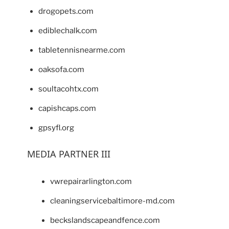
drogopets.com
ediblechalk.com
tabletennisnearme.com
oaksofa.com
soultacohtx.com
capishcaps.com
gpsyfl.org
MEDIA PARTNER III
vwrepairarlington.com
cleaningservicebaltimore-md.com
beckslandscapeandfence.com