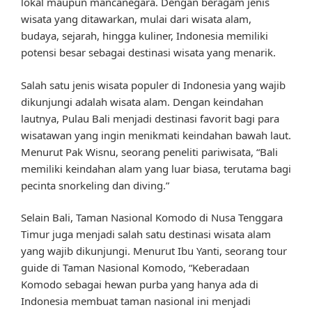
lokal maupun mancanegara. Dengan beragam jenis
wisata yang ditawarkan, mulai dari wisata alam,
budaya, sejarah, hingga kuliner, Indonesia memiliki
potensi besar sebagai destinasi wisata yang menarik.
Salah satu jenis wisata populer di Indonesia yang wajib
dikunjungi adalah wisata alam. Dengan keindahan
lautnya, Pulau Bali menjadi destinasi favorit bagi para
wisatawan yang ingin menikmati keindahan bawah laut.
Menurut Pak Wisnu, seorang peneliti pariwisata, “Bali
memiliki keindahan alam yang luar biasa, terutama bagi
pecinta snorkeling dan diving.”
Selain Bali, Taman Nasional Komodo di Nusa Tenggara
Timur juga menjadi salah satu destinasi wisata alam
yang wajib dikunjungi. Menurut Ibu Yanti, seorang tour
guide di Taman Nasional Komodo, “Keberadaan
Komodo sebagai hewan purba yang hanya ada di
Indonesia membuat taman nasional ini menjadi