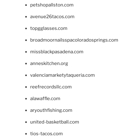
petshopallston.com
avenue26tacos.com
topgglasses.com
broadmoornailsspacoloradosprings.com
missblackpasadena.com
anneskitchen.org
valenciamarketytaqueria.com
reefrecordsllc.com
alawaffle.com
aryouthfishing.com
united-basketball.com
tios-tacos.com