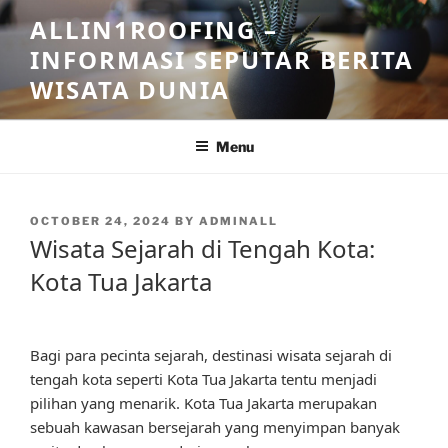
Skip
ALLIN1ROOFING –
to
INFORMASI SEPUTAR BERITA
content
WISATA DUNIA
Menu
POSTED
OCTOBER 24, 2024
BY
ADMINALL
ON
Wisata Sejarah di Tengah Kota:
Kota Tua Jakarta
Bagi para pecinta sejarah, destinasi wisata sejarah di
tengah kota seperti Kota Tua Jakarta tentu menjadi
pilihan yang menarik. Kota Tua Jakarta merupakan
sebuah kawasan bersejarah yang menyimpan banyak