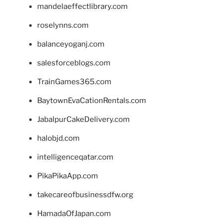
mandelaeffectlibrary.com
roselynns.com
balanceyoganj.com
salesforceblogs.com
TrainGames365.com
BaytownEvaCationRentals.com
JabalpurCakeDelivery.com
halobjd.com
intelligenceqatar.com
PikaPikaApp.com
takecareofbusinessdfw.org
HamadaOfJapan.com