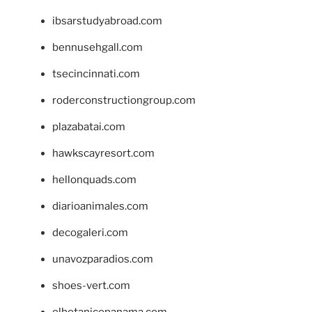
ibsarstudyabroad.com
bennusehgall.com
tsecincinnati.com
roderconstructiongroup.com
plazabatai.com
hawkscayresort.com
hellonquads.com
diarioanimales.com
decogaleri.com
unavozparadios.com
shoes-vert.com
elbotanicopanama.com