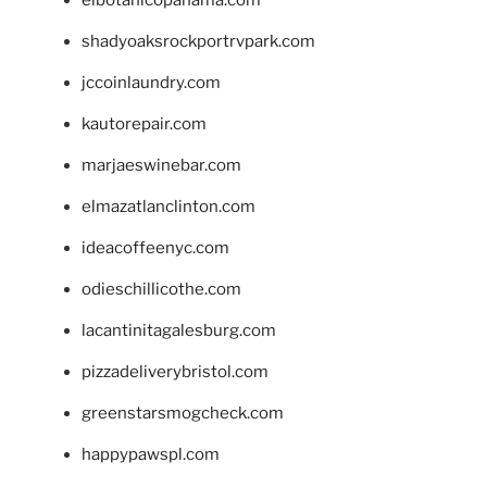
shadyoaksrockportrvpark.com
jccoinlaundry.com
kautorepair.com
marjaeswinebar.com
elmazatlanclinton.com
ideacoffeenyc.com
odieschillicothe.com
lacantinitagalesburg.com
pizzadeliverybristol.com
greenstarsmogcheck.com
happypawspl.com