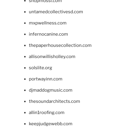
shopmossi.com
untamedcollectivesd.com
mxpwellness.com
infernocanine.com
thepaperhousecollection.com
allisonwillisholley.com
solslite.org
portwayinn.com
djmaddogmusic.com
thesoundarchitects.com
allin1roofing.com
keepjudgewebb.com