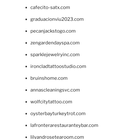
cafecito-satx.com
graduacionviu2023.com
pecanjackstogo.com
zengardendayspa.com
sparklejewelryinc.com
ironcladtattoostudio.com
bruinshome.com
annascleaningsvc.com
wolfcitytattoo.com
oysterbayturkeytrot.com
lafronterarestauranteybar.com
lilyandrosetearoom.com