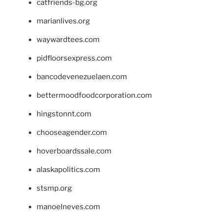
catfriends-bg.org
marianlives.org
waywardtees.com
pidfloorsexpress.com
bancodevenezuelaen.com
bettermoodfoodcorporation.com
hingstonnt.com
chooseagender.com
hoverboardssale.com
alaskapolitics.com
stsmp.org
manoelneves.com