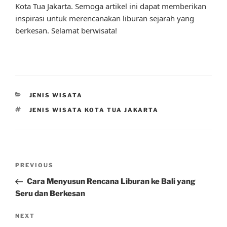
Kota Tua Jakarta. Semoga artikel ini dapat memberikan
inspirasi untuk merencanakan liburan sejarah yang
berkesan. Selamat berwisata!
CATEGORIES
JENIS WISATA
TAGS
JENIS WISATA KOTA TUA JAKARTA
Post
Previous
PREVIOUS
navigation
Post
Cara Menyusun Rencana Liburan ke Bali yang
Seru dan Berkesan
Next
NEXT