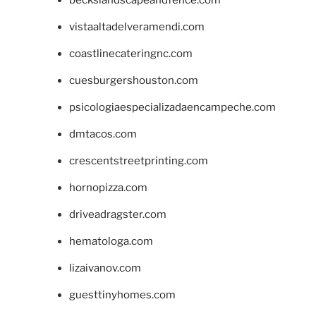
beckslandscapeandfence.com
vistaaltadelveramendi.com
coastlinecateringnc.com
cuesburgershouston.com
psicologiaespecializadaencampeche.com
dmtacos.com
crescentstreetprinting.com
hornopizza.com
driveadragster.com
hematologa.com
lizaivanov.com
guesttinyhomes.com