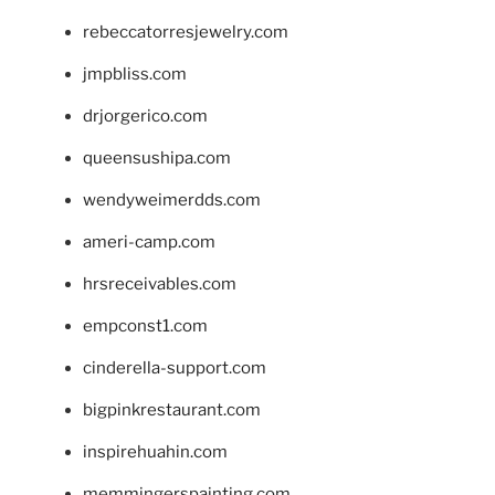
rebeccatorresjewelry.com
jmpbliss.com
drjorgerico.com
queensushipa.com
wendyweimerdds.com
ameri-camp.com
hrsreceivables.com
empconst1.com
cinderella-support.com
bigpinkrestaurant.com
inspirehuahin.com
memmingerspainting.com