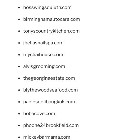
bosswingsduluth.com
birminghamautocare.com
tonyscountrykitchen.com
jbellasnailspa.com
mychaihouse.com
alvisgrooming.com
thegeorginaestate.com
blythewoodseafood.com
paolosdelibangkok.com
bobacove.com
phoone24brookfield.com
mickeybarmama.com