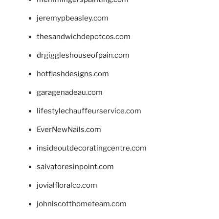
jeremypbeasley.com
thesandwichdepotcos.com
drgiggleshouseofpain.com
hotflashdesigns.com
garagenadeau.com
lifestylechauffeurservice.com
EverNewNails.com
insideoutdecoratingcentre.com
salvatoresinpoint.com
jovialfloralco.com
johnlscotthometeam.com