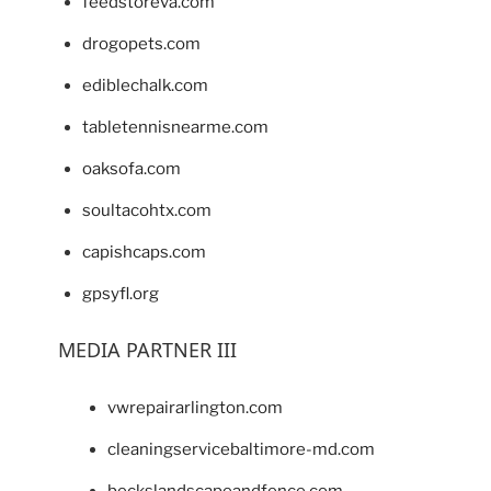
feedstoreva.com
drogopets.com
ediblechalk.com
tabletennisnearme.com
oaksofa.com
soultacohtx.com
capishcaps.com
gpsyfl.org
MEDIA PARTNER III
vwrepairarlington.com
cleaningservicebaltimore-md.com