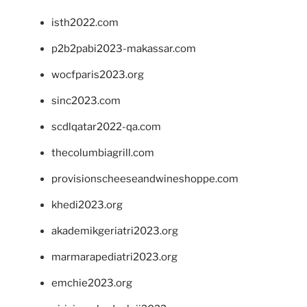
isth2022.com
p2b2pabi2023-makassar.com
wocfparis2023.org
sinc2023.com
scdlqatar2022-qa.com
thecolumbiagrill.com
provisionscheeseandwineshoppe.com
khedi2023.org
akademikgeriatri2023.org
marmarapediatri2023.org
emchie2023.org