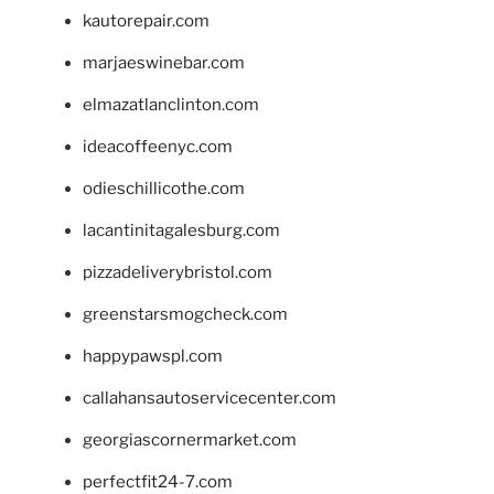
kautorepair.com
marjaeswinebar.com
elmazatlanclinton.com
ideacoffeenyc.com
odieschillicothe.com
lacantinitagalesburg.com
pizzadeliverybristol.com
greenstarsmogcheck.com
happypawspl.com
callahansautoservicecenter.com
georgiascornermarket.com
perfectfit24-7.com