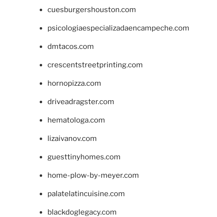
cuesburgershouston.com
psicologiaespecializadaencampeche.com
dmtacos.com
crescentstreetprinting.com
hornopizza.com
driveadragster.com
hematologa.com
lizaivanov.com
guesttinyhomes.com
home-plow-by-meyer.com
palatelatincuisine.com
blackdoglegacy.com