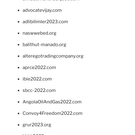
advocatevijay.com
adlibilimler2023.com
naswwebed.org
balithut-manado.org
alteregotradingcompany.org
aprce2022.com
ibie2022.com
sbcc-2022.com
AngolaOilAndGas2022.com
Convoy4Freedom2022.com
grur2023.org