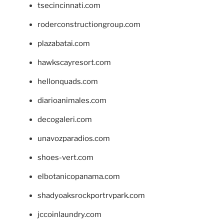
tsecincinnati.com
roderconstructiongroup.com
plazabatai.com
hawkscayresort.com
hellonquads.com
diarioanimales.com
decogaleri.com
unavozparadios.com
shoes-vert.com
elbotanicopanama.com
shadyoaksrockportrvpark.com
jccoinlaundry.com