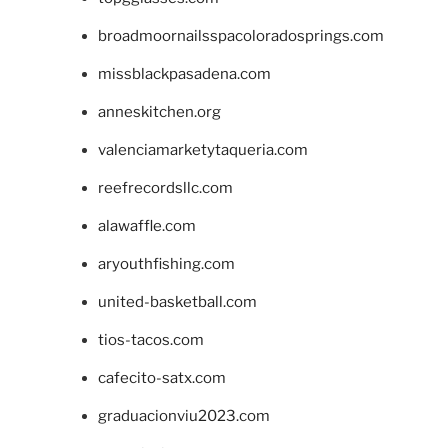
broadmoornailsspacoloradosprings.com
missblackpasadena.com
anneskitchen.org
valenciamarketytaqueria.com
reefrecordsllc.com
alawaffle.com
aryouthfishing.com
united-basketball.com
tios-tacos.com
cafecito-satx.com
graduacionviu2023.com