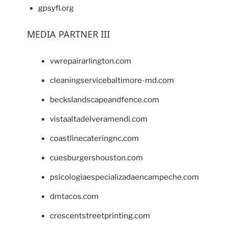
gpsyfl.org
MEDIA PARTNER III
vwrepairarlington.com
cleaningservicebaltimore-md.com
beckslandscapeandfence.com
vistaaltadelveramendi.com
coastlinecateringnc.com
cuesburgershouston.com
psicologiaespecializadaencampeche.com
dmtacos.com
crescentstreetprinting.com