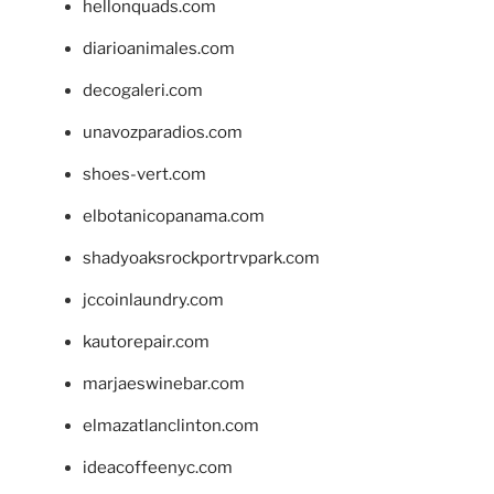
hellonquads.com
diarioanimales.com
decogaleri.com
unavozparadios.com
shoes-vert.com
elbotanicopanama.com
shadyoaksrockportrvpark.com
jccoinlaundry.com
kautorepair.com
marjaeswinebar.com
elmazatlanclinton.com
ideacoffeenyc.com