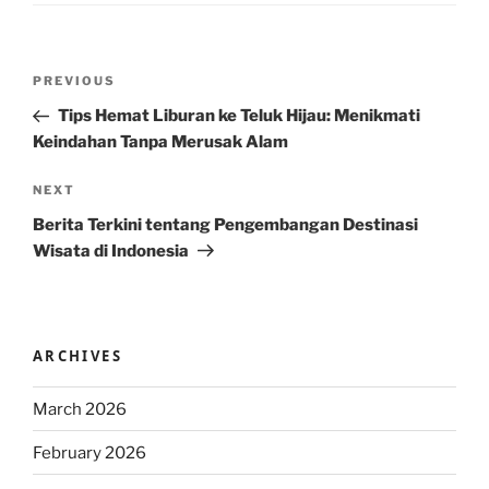
Post
Previous
PREVIOUS
navigation
Post
Tips Hemat Liburan ke Teluk Hijau: Menikmati
Keindahan Tanpa Merusak Alam
Next
NEXT
Post
Berita Terkini tentang Pengembangan Destinasi
Wisata di Indonesia
ARCHIVES
March 2026
February 2026