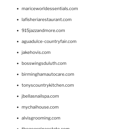
mariceworldessentials.com
lafisheriarestaurant.com
915jazzandmore.com
aguadulce-countryfair.com
jakehovis.com
bosswingsduluth.com
birminghamautocare.com
tonyscountrykitchen.com
jbellasnailspa.com
mychaihouse.com
alvisgrooming.com
thegeorginaestate.com