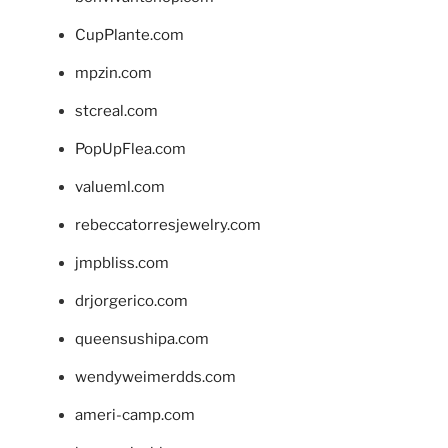
CupPlante.com
mpzin.com
stcreal.com
PopUpFlea.com
valueml.com
rebeccatorresjewelry.com
jmpbliss.com
drjorgerico.com
queensushipa.com
wendyweimerdds.com
ameri-camp.com