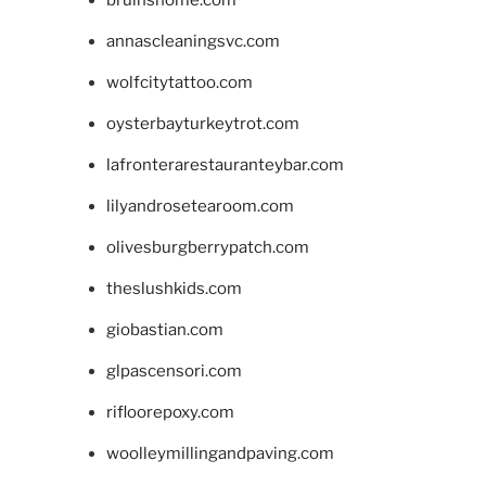
bruinshome.com
annascleaningsvc.com
wolfcitytattoo.com
oysterbayturkeytrot.com
lafronterarestauranteybar.com
lilyandrosetearoom.com
olivesburgberrypatch.com
theslushkids.com
giobastian.com
glpascensori.com
rifloorepoxy.com
woolleymillingandpaving.com