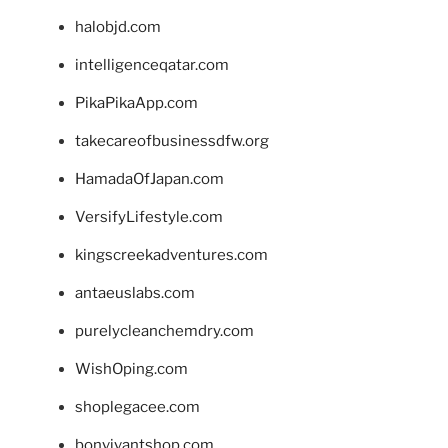
halobjd.com
intelligenceqatar.com
PikaPikaApp.com
takecareofbusinessdfw.org
HamadaOfJapan.com
VersifyLifestyle.com
kingscreekadventures.com
antaeuslabs.com
purelycleanchemdry.com
WishOping.com
shoplegacee.com
bonvivantshop.com