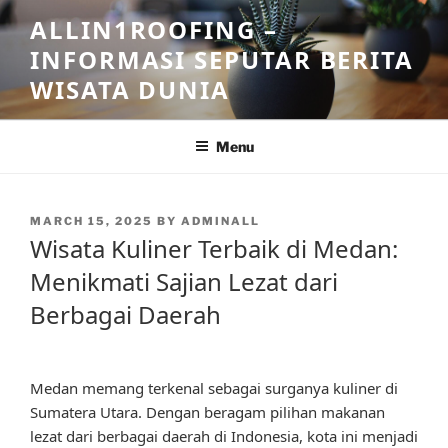
Skip
ALLIN1ROOFING –
to
INFORMASI SEPUTAR BERITA
content
WISATA DUNIA
Menu
POSTED
MARCH 15, 2025
BY
ADMINALL
ON
Wisata Kuliner Terbaik di Medan:
Menikmati Sajian Lezat dari
Berbagai Daerah
Medan memang terkenal sebagai surganya kuliner di
Sumatera Utara. Dengan beragam pilihan makanan
lezat dari berbagai daerah di Indonesia, kota ini menjadi