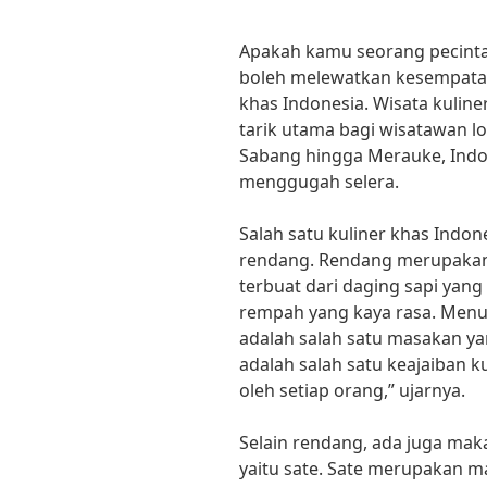
Apakah kamu seorang pecinta k
boleh melewatkan kesempata
khas Indonesia. Wisata kulin
tarik utama bagi wisatawan 
Sabang hingga Merauke, Indo
menggugah selera.
Salah satu kuliner khas Indon
rendang. Rendang merupaka
terbuat dari daging sapi ya
rempah yang kaya rasa. Menu
adalah salah satu masakan yan
adalah salah satu keajaiban k
oleh setiap orang,” ujarnya.
Selain rendang, ada juga maka
yaitu sate. Sate merupakan m