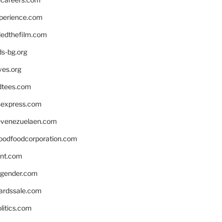
xperience.com
edthefilm.com
ds-bg.org
ves.org
tees.com
rsexpress.com
venezuelaen.com
oodfoodcorporation.com
nnt.com
gender.com
ardssale.com
litics.com