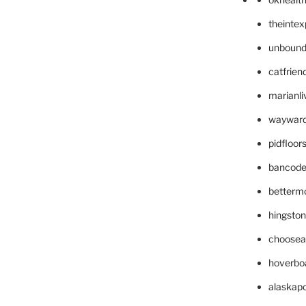
theinte
unbound
catfrien
marianli
wayward
pidfloo
bancode
betterm
hingsto
choosea
hoverbo
alaskapo