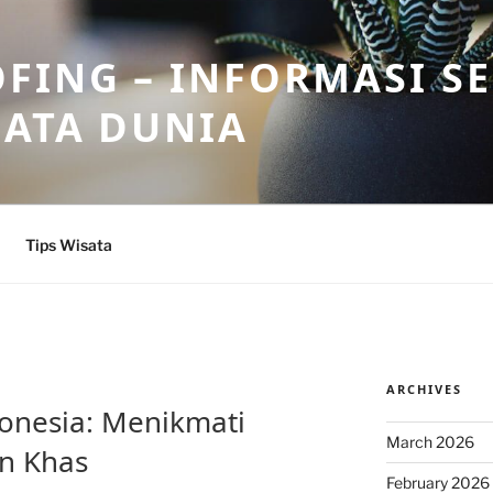
FING – INFORMASI S
SATA DUNIA
Tips Wisata
ARCHIVES
donesia: Menikmati
March 2026
n Khas
February 2026