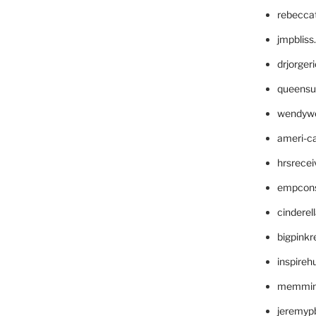
rebecca
jmpblis
drjorger
queensu
wendyw
ameri-
hrsrece
empcon
cinderel
bigpinkr
inspireh
memming
jeremyp