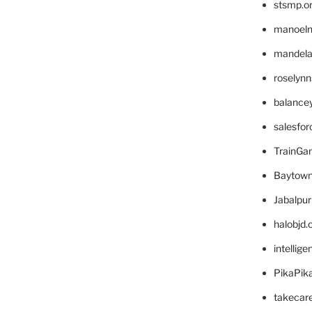
stsmp.o
manoel
mandelae
roselyn
balance
salesfo
TrainG
Baytown
Jabalpu
halobjd
intellig
PikaPik
takecar