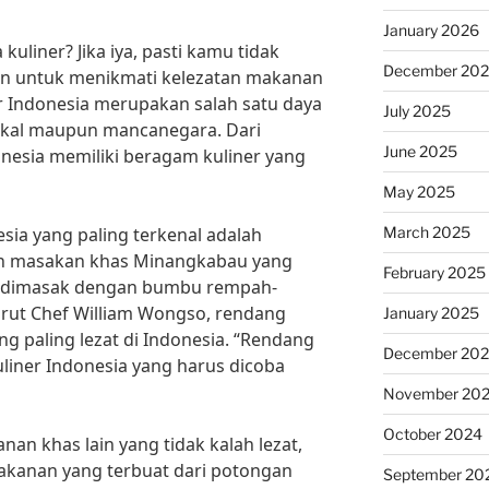
January 2026
uliner? Jika iya, pasti kamu tidak
December 20
n untuk menikmati kelezatan makanan
er Indonesia merupakan salah satu daya
July 2025
lokal maupun mancanegara. Dari
June 2025
nesia memiliki beragam kuliner yang
May 2025
March 2025
esia yang paling terkenal adalah
n masakan khas Minangkabau yang
February 2025
ng dimasak dengan bumbu rempah-
rut Chef William Wongso, rendang
January 2025
g paling lezat di Indonesia. “Rendang
December 20
uliner Indonesia yang harus dicoba
November 20
October 2024
nan khas lain yang tidak kalah lezat,
akanan yang terbuat dari potongan
September 20