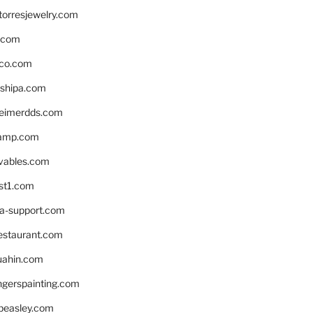
torresjewelry.com
s.com
ico.com
shipa.com
eimerdds.com
camp.com
ivables.com
st1.com
la-support.com
estaurant.com
uahin.com
erspainting.com
beasley.com