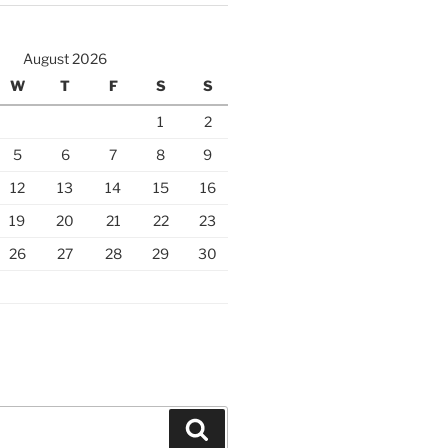
August 2026
W
T
F
S
S
1
2
5
6
7
8
9
12
13
14
15
16
19
20
21
22
23
26
27
28
29
30
Search