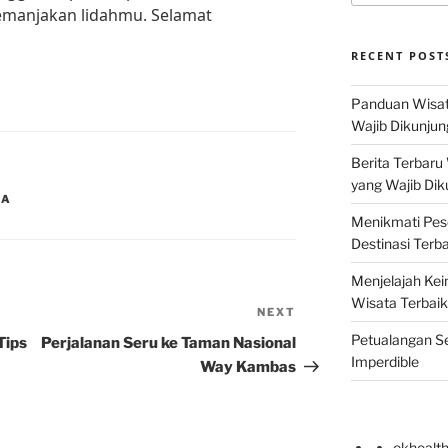
emanjakan lidahmu. Selamat
RECENT POST
Panduan Wisat
Wajib Dikunjun
Berita Terbaru
yang Wajib Dik
IA
Menikmati Pes
Destinasi Terb
Menjelajah Kei
Wisata Terbaik
NEXT
Next
Post
Petualangan Se
Tips
Perjalanan Seru ke Taman Nasional
Imperdible
Way Kambas
okhealt