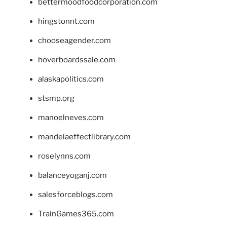
bettermoodfoodcorporation.com
hingstonnt.com
chooseagender.com
hoverboardssale.com
alaskapolitics.com
stsmp.org
manoelneves.com
mandelaeffectlibrary.com
roselynns.com
balanceyoganj.com
salesforceblogs.com
TrainGames365.com