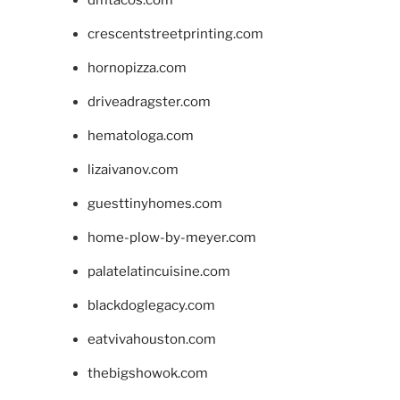
crescentstreetprinting.com
hornopizza.com
driveadragster.com
hematologa.com
lizaivanov.com
guesttinyhomes.com
home-plow-by-meyer.com
palatelatincuisine.com
blackdoglegacy.com
eatvivahouston.com
thebigshowok.com