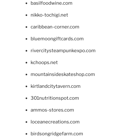
basilfoodwine.com
nikko-tochigi.net
caribbean-corner.com
bluemoongiftcards.com
rivercitysteampunkexpo.com
kchoops.net
mountainsideskateshop.com
kirtlandcitytavern.com
301nutritionspot.com
ammos-stores.com
loceanecreations.com
birdsongridgefarm.com