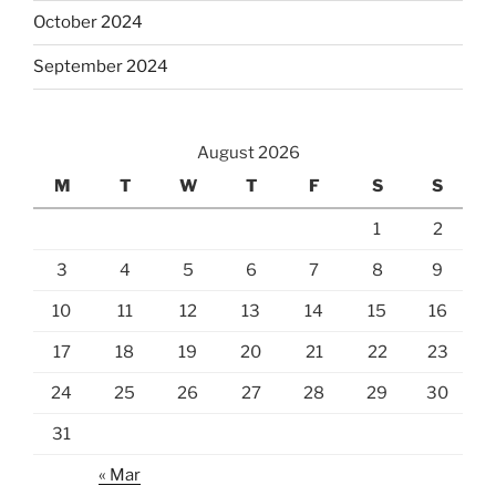
October 2024
September 2024
August 2026
M
T
W
T
F
S
S
1
2
3
4
5
6
7
8
9
10
11
12
13
14
15
16
17
18
19
20
21
22
23
24
25
26
27
28
29
30
31
« Mar