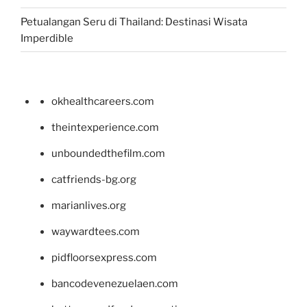
Petualangan Seru di Thailand: Destinasi Wisata
Imperdible
okhealthcareers.com
theintexperience.com
unboundedthefilm.com
catfriends-bg.org
marianlives.org
waywardtees.com
pidfloorsexpress.com
bancodevenezuelaen.com