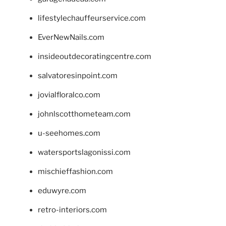
lifestylechauffeurservice.com
EverNewNails.com
insideoutdecoratingcentre.com
salvatoresinpoint.com
jovialfloralco.com
johnlscotthometeam.com
u-seehomes.com
watersportslagonissi.com
mischieffashion.com
eduwyre.com
retro-interiors.com