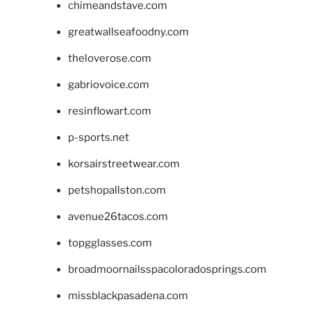
chimeandstave.com
greatwallseafoodny.com
theloverose.com
gabriovoice.com
resinflowart.com
p-sports.net
korsairstreetwear.com
petshopallston.com
avenue26tacos.com
topgglasses.com
broadmoornailsspacoloradosprings.com
missblackpasadena.com