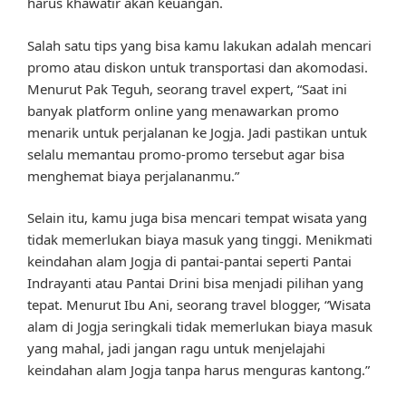
harus khawatir akan keuangan.
Salah satu tips yang bisa kamu lakukan adalah mencari
promo atau diskon untuk transportasi dan akomodasi.
Menurut Pak Teguh, seorang travel expert, “Saat ini
banyak platform online yang menawarkan promo
menarik untuk perjalanan ke Jogja. Jadi pastikan untuk
selalu memantau promo-promo tersebut agar bisa
menghemat biaya perjalananmu.”
Selain itu, kamu juga bisa mencari tempat wisata yang
tidak memerlukan biaya masuk yang tinggi. Menikmati
keindahan alam Jogja di pantai-pantai seperti Pantai
Indrayanti atau Pantai Drini bisa menjadi pilihan yang
tepat. Menurut Ibu Ani, seorang travel blogger, “Wisata
alam di Jogja seringkali tidak memerlukan biaya masuk
yang mahal, jadi jangan ragu untuk menjelajahi
keindahan alam Jogja tanpa harus menguras kantong.”