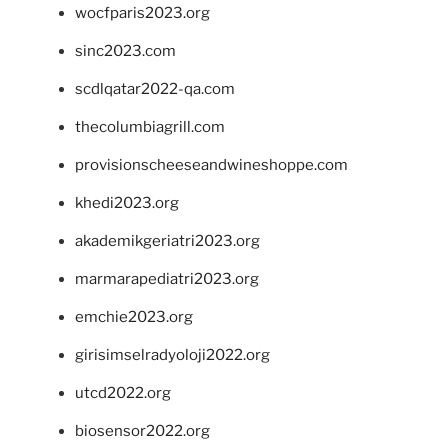
wocfparis2023.org
sinc2023.com
scdlqatar2022-qa.com
thecolumbiagrill.com
provisionscheeseandwineshoppe.com
khedi2023.org
akademikgeriatri2023.org
marmarapediatri2023.org
emchie2023.org
girisimselradyoloji2022.org
utcd2022.org
biosensor2022.org