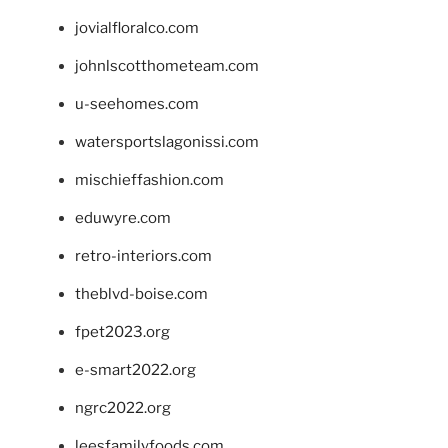
jovialfloralco.com
johnlscotthometeam.com
u-seehomes.com
watersportslagonissi.com
mischieffashion.com
eduwyre.com
retro-interiors.com
theblvd-boise.com
fpet2023.org
e-smart2022.org
ngrc2022.org
leesfamilyfoods.com