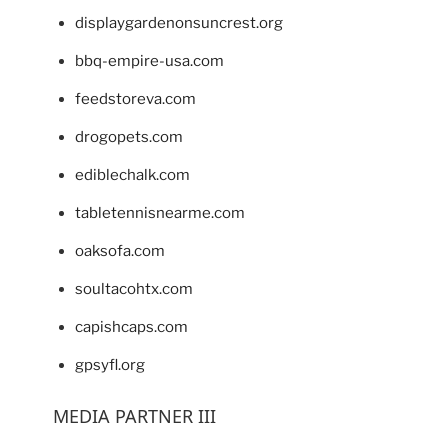
displaygardenonsuncrest.org
bbq-empire-usa.com
feedstoreva.com
drogopets.com
ediblechalk.com
tabletennisnearme.com
oaksofa.com
soultacohtx.com
capishcaps.com
gpsyfl.org
MEDIA PARTNER III