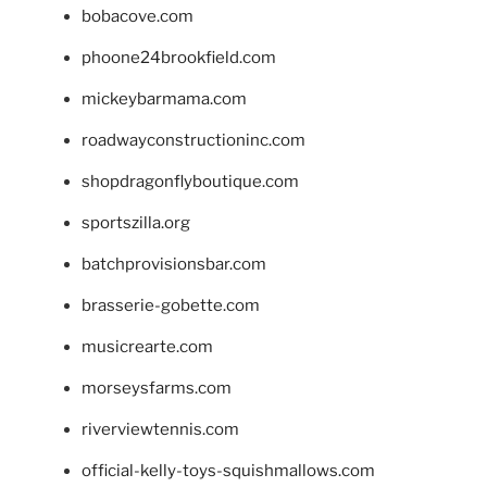
bobacove.com
phoone24brookfield.com
mickeybarmama.com
roadwayconstructioninc.com
shopdragonflyboutique.com
sportszilla.org
batchprovisionsbar.com
brasserie-gobette.com
musicrearte.com
morseysfarms.com
riverviewtennis.com
official-kelly-toys-squishmallows.com