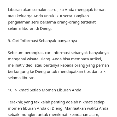
Liburan akan semakin seru jika Anda mengajak teman
atau keluarga Anda untuk ikut serta. Bagikan
pengalaman seru bersama orang-orang terdekat
selama liburan di Dieng.
9. Cari Informasi Sebanyak-banyaknya
Sebelum berangkat, cari informasi sebanyak-banyaknya
mengenai wisata Dieng. Anda bisa membaca artikel,
melihat video, atau bertanya kepada orang yang pernah
berkunjung ke Dieng untuk mendapatkan tips dan trik
selama liburan.
10. Nikmati Setiap Momen Liburan Anda
Terakhir, yang tak kalah penting adalah nikmati setiap
momen liburan Anda di Dieng. Manfaatkan waktu Anda
sebaik mungkin untuk menikmati keindahan alam,