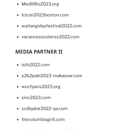
MedItRio2023.org
lcicon2023boston.com
waitangidayfestival2022.com
vacancesscolaires2022.com
MEDIA PARTNER II
isth2022.com
p2b2pabi2023-makassar.com
wocfparis2023.org
sinc2023.com
scdlqatar2022-qa.com
thecolumbiagrill.com