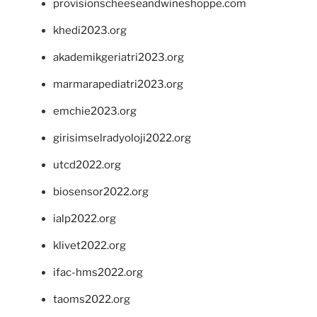
provisionscheeseandwineshoppe.com
khedi2023.org
akademikgeriatri2023.org
marmarapediatri2023.org
emchie2023.org
girisimselradyoloji2022.org
utcd2022.org
biosensor2022.org
ialp2022.org
klivet2022.org
ifac-hms2022.org
taoms2022.org