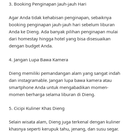
3. Booking Penginapan Jauh-jauh Hari
Agar Anda tidak kehabisan penginapan, sebaiknya
booking penginapan jauh-jauh hari sebelum liburan
Anda ke Dieng. Ada banyak pilihan penginapan mulai
dari homestay hingga hotel yang bisa disesuaikan
dengan budget Anda.
4. Jangan Lupa Bawa Kamera
Dieng memiliki pemandangan alam yang sangat indah
dan instagramable. Jangan lupa bawa kamera atau
smartphone Anda untuk mengabadikan momen-
momen berharga selama liburan di Dieng.
5. Cicipi Kuliner Khas Dieng
Selain wisata alam, Dieng juga terkenal dengan kuliner
khasnya seperti kerupuk tahu, jenang, dan susu segar.