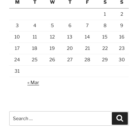
M
T
W
T
F
S
S
1
2
3
4
5
6
7
8
9
10
11
12
13
14
15
16
17
18
19
20
21
22
23
24
25
26
27
28
29
30
31
« Mar
Search
Search
for: