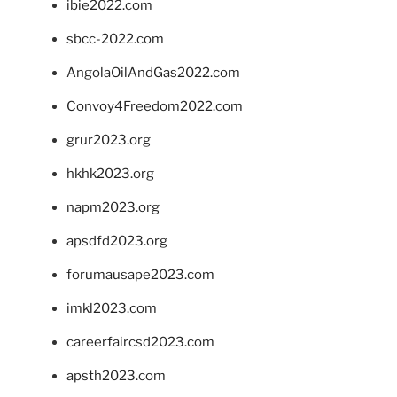
ibie2022.com
sbcc-2022.com
AngolaOilAndGas2022.com
Convoy4Freedom2022.com
grur2023.org
hkhk2023.org
napm2023.org
apsdfd2023.org
forumausape2023.com
imkl2023.com
careerfaircsd2023.com
apsth2023.com