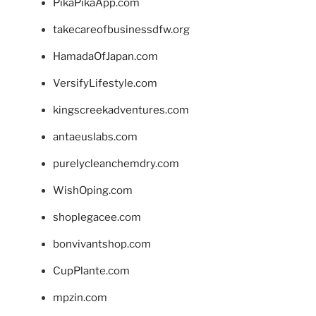
PikaPikaApp.com
takecareofbusinessdfw.org
HamadaOfJapan.com
VersifyLifestyle.com
kingscreekadventures.com
antaeuslabs.com
purelycleanchemdry.com
WishOping.com
shoplegacee.com
bonvivantshop.com
CupPlante.com
mpzin.com