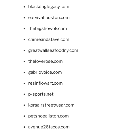
blackdoglegacy.com
eatvivahouston.com
thebigshowok.com
chimeandstave.com
greatwallseafoodny.com
theloverose.com
gabriovoice.com
resinflowart.com
p-sports.net
korsairstreetwear.com
petshopallston.com
avenue26tacos.com