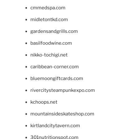
cmmedspa.com
midletontkd.com
gardensandgrills.com
basilfoodwine.com
nikko-tochigi.net
caribbean-corner.com
bluemoongiftcards.com
rivercitysteampunkexpo.com
kchoops.net
mountainsideskateshop.com
kirtlandcitytavern.com
301nutritionspot.com