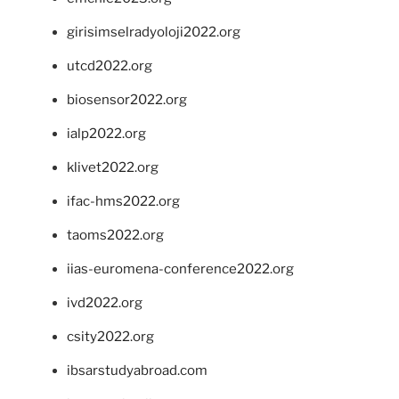
girisimselradyoloji2022.org
utcd2022.org
biosensor2022.org
ialp2022.org
klivet2022.org
ifac-hms2022.org
taoms2022.org
iias-euromena-conference2022.org
ivd2022.org
csity2022.org
ibsarstudyabroad.com