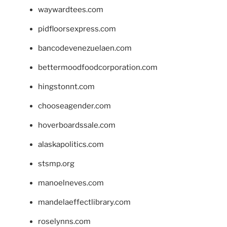
waywardtees.com
pidfloorsexpress.com
bancodevenezuelaen.com
bettermoodfoodcorporation.com
hingstonnt.com
chooseagender.com
hoverboardssale.com
alaskapolitics.com
stsmp.org
manoelneves.com
mandelaeffectlibrary.com
roselynns.com