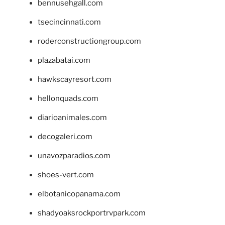
bennusehgall.com
tsecincinnati.com
roderconstructiongroup.com
plazabatai.com
hawkscayresort.com
hellonquads.com
diarioanimales.com
decogaleri.com
unavozparadios.com
shoes-vert.com
elbotanicopanama.com
shadyoaksrockportrvpark.com