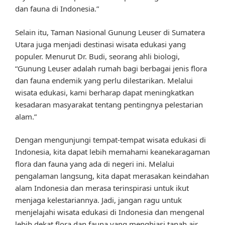
dan fauna di Indonesia.”
Selain itu, Taman Nasional Gunung Leuser di Sumatera
Utara juga menjadi destinasi wisata edukasi yang
populer. Menurut Dr. Budi, seorang ahli biologi,
“Gunung Leuser adalah rumah bagi berbagai jenis flora
dan fauna endemik yang perlu dilestarikan. Melalui
wisata edukasi, kami berharap dapat meningkatkan
kesadaran masyarakat tentang pentingnya pelestarian
alam.”
Dengan mengunjungi tempat-tempat wisata edukasi di
Indonesia, kita dapat lebih memahami keanekaragaman
flora dan fauna yang ada di negeri ini. Melalui
pengalaman langsung, kita dapat merasakan keindahan
alam Indonesia dan merasa terinspirasi untuk ikut
menjaga kelestariannya. Jadi, jangan ragu untuk
menjelajahi wisata edukasi di Indonesia dan mengenal
lebih dekat flora dan fauna yang menghiasi tanah air