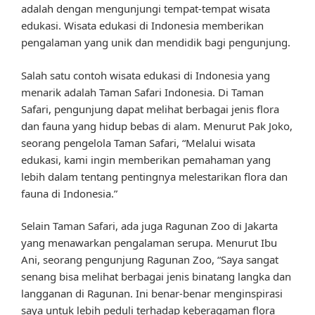
adalah dengan mengunjungi tempat-tempat wisata
edukasi. Wisata edukasi di Indonesia memberikan
pengalaman yang unik dan mendidik bagi pengunjung.
Salah satu contoh wisata edukasi di Indonesia yang
menarik adalah Taman Safari Indonesia. Di Taman
Safari, pengunjung dapat melihat berbagai jenis flora
dan fauna yang hidup bebas di alam. Menurut Pak Joko,
seorang pengelola Taman Safari, “Melalui wisata
edukasi, kami ingin memberikan pemahaman yang
lebih dalam tentang pentingnya melestarikan flora dan
fauna di Indonesia.”
Selain Taman Safari, ada juga Ragunan Zoo di Jakarta
yang menawarkan pengalaman serupa. Menurut Ibu
Ani, seorang pengunjung Ragunan Zoo, “Saya sangat
senang bisa melihat berbagai jenis binatang langka dan
langganan di Ragunan. Ini benar-benar menginspirasi
saya untuk lebih peduli terhadap keberagaman flora