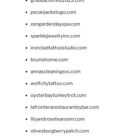
graduacionviu2023.com
pecanjackstogo.com
zengardendayspa.com
sparklejewelryinc.com
ironcladtattoostudio.com
bruinshome.com
annascleaningsvc.com
wolfcitytattoo.com
oysterbayturkeytrot.com
lafronterarestauranteybar.com
lilyandrosetearoom.com
olivesburgberrypatch.com