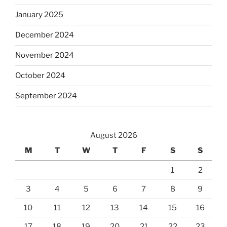
January 2025
December 2024
November 2024
October 2024
September 2024
August 2026
M
T
W
T
F
S
S
1
2
3
4
5
6
7
8
9
10
11
12
13
14
15
16
17
18
19
20
21
22
23