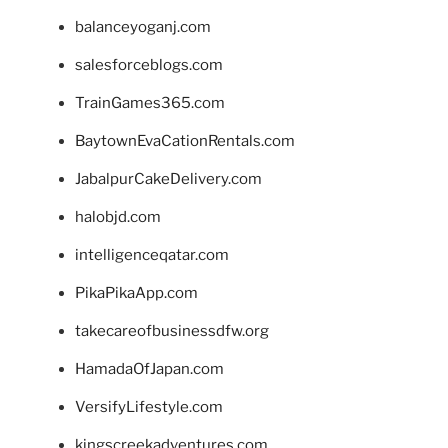
balanceyoganj.com
salesforceblogs.com
TrainGames365.com
BaytownEvaCationRentals.com
JabalpurCakeDelivery.com
halobjd.com
intelligenceqatar.com
PikaPikaApp.com
takecareofbusinessdfw.org
HamadaOfJapan.com
VersifyLifestyle.com
kingscreekadventures.com