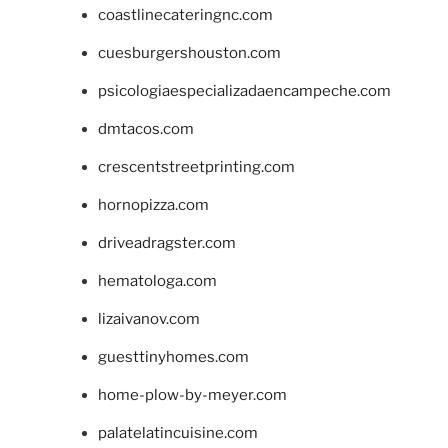
coastlinecateringnc.com
cuesburgershouston.com
psicologiaespecializadaencampeche.com
dmtacos.com
crescentstreetprinting.com
hornopizza.com
driveadragster.com
hematologa.com
lizaivanov.com
guesttinyhomes.com
home-plow-by-meyer.com
palatelatincuisine.com