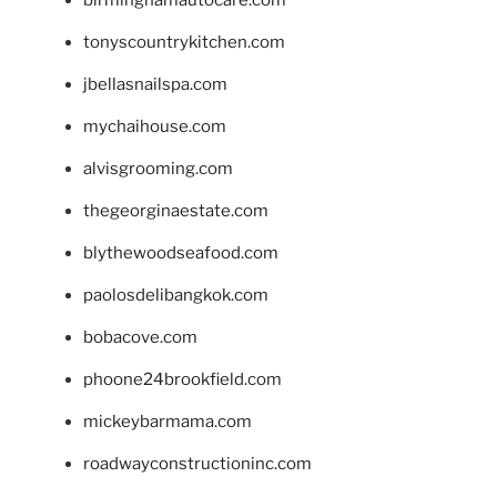
birminghamautocare.com
tonyscountrykitchen.com
jbellasnailspa.com
mychaihouse.com
alvisgrooming.com
thegeorginaestate.com
blythewoodseafood.com
paolosdelibangkok.com
bobacove.com
phoone24brookfield.com
mickeybarmama.com
roadwayconstructioninc.com