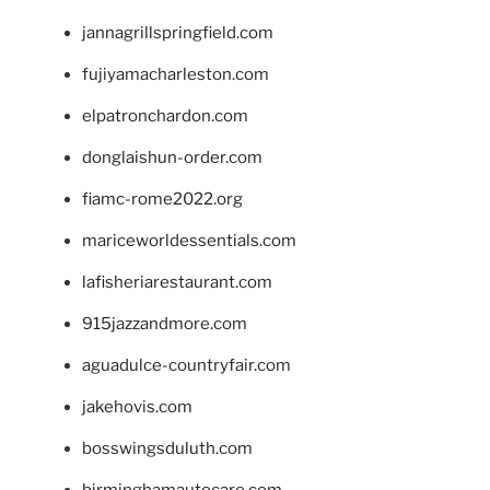
jannagrillspringfield.com
fujiyamacharleston.com
elpatronchardon.com
donglaishun-order.com
fiamc-rome2022.org
mariceworldessentials.com
lafisheriarestaurant.com
915jazzandmore.com
aguadulce-countryfair.com
jakehovis.com
bosswingsduluth.com