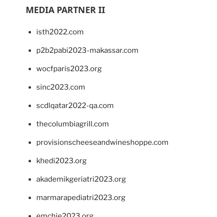
MEDIA PARTNER II
isth2022.com
p2b2pabi2023-makassar.com
wocfparis2023.org
sinc2023.com
scdlqatar2022-qa.com
thecolumbiagrill.com
provisionscheeseandwineshoppe.com
khedi2023.org
akademikgeriatri2023.org
marmarapediatri2023.org
emchie2023.org