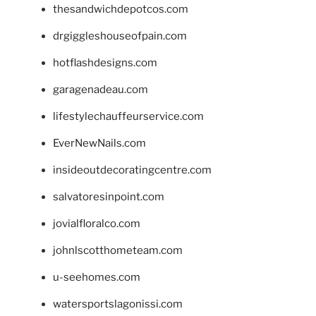
thesandwichdepotcos.com
drgiggleshouseofpain.com
hotflashdesigns.com
garagenadeau.com
lifestylechauffeurservice.com
EverNewNails.com
insideoutdecoratingcentre.com
salvatoresinpoint.com
jovialfloralco.com
johnlscotthometeam.com
u-seehomes.com
watersportslagonissi.com