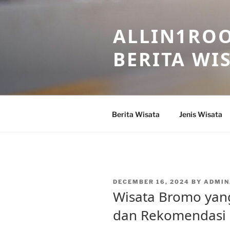
Skip
to
ALLIN1ROO
content
BERITA WI
Berita Wisata
Jenis Wisata
POSTED
DECEMBER 16, 2024
BY
ADMIN
ON
Wisata Bromo yang
dan Rekomendasi 