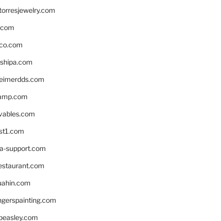
torresjewelry.com
s.com
ico.com
shipa.com
eimerdds.com
camp.com
ivables.com
st1.com
la-support.com
estaurant.com
uahin.com
erspainting.com
beasley.com