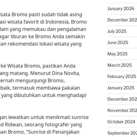
January 2026
Wisata Bromo pasti sudah tidak asing
December 20
nasi wisata favorit di Indonesia, Bromo
lam yang memukau dan pengalaman
July 2025
 agar liburan ke Bromo Anda semakin
June 2025
dan rekomendasi lokasi wisata yang
May 2025
March 2025
 ke Wisata Bromo, pastikan Anda
ang matang. Menurut Dina Novita,
February 2025
 pernah mengunjungi Bromo,
n baik, termasuk membawa pakaian
January 2025
n yang dibutuhkan untuk menghadapi
December 20
November 20
ngan lewatkan untuk menikmati sunrise
October 2024
d Ridwan, seorang fotografer yang
an Bromo, “Sunrise di Penanjakan
September 20