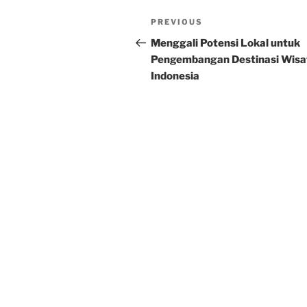
Post
Previous
PREVIOUS
navigation
Post
Menggali Potensi Lokal untuk
Pengembangan Destinasi Wisat
Indonesia