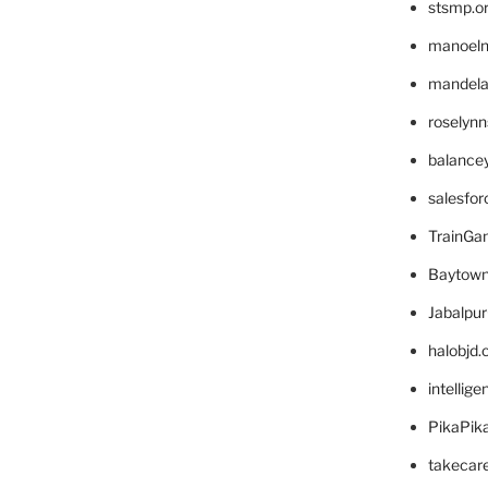
stsmp.o
manoel
mandelae
roselyn
balance
salesfo
TrainG
Baytown
Jabalpu
halobjd
intellig
PikaPik
takecar