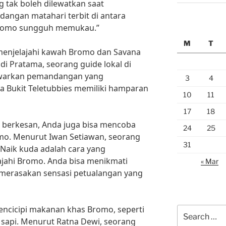
 tak boleh dilewatkan saat
angan matahari terbit di antara
 Bromo sungguh memukau.”
M
T
k menjelajahi kawah Bromo dan Savana
di Pratama, seorang guide lokal di
warkan pemandangan yang
3
4
a Bukit Teletubbies memiliki hamparan
10
11
17
18
 berkesan, Anda juga bisa mencoba
24
25
o. Menurut Iwan Setiawan, seorang
31
Naik kuda adalah cara yang
ahi Bromo. Anda bisa menikmati
« Mar
merasakan sensasi petualangan yang
mencicipi makanan khas Bromo, seperti
Search
g sapi. Menurut Ratna Dewi, seorang
for: