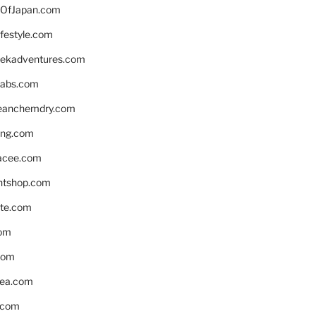
OfJapan.com
ifestyle.com
eekadventures.com
labs.com
leanchemdry.com
ing.com
acee.com
ntshop.com
te.com
om
com
ea.com
.com