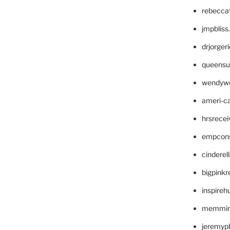
rebecca
jmpblis
drjorger
queensu
wendyw
ameri-
hrsrece
empcon
cinderel
bigpinkr
inspireh
memming
jeremyp