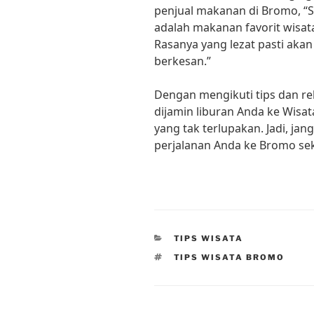
penjual makanan di Bromo, “S
adalah makanan favorit wisa
Rasanya yang lezat pasti ak
berkesan.”
Dengan mengikuti tips dan rek
dijamin liburan Anda ke Wis
yang tak terlupakan. Jadi, j
perjalanan Anda ke Bromo se
CATEGORIES
TIPS WISATA
TAGS
TIPS WISATA BROMO