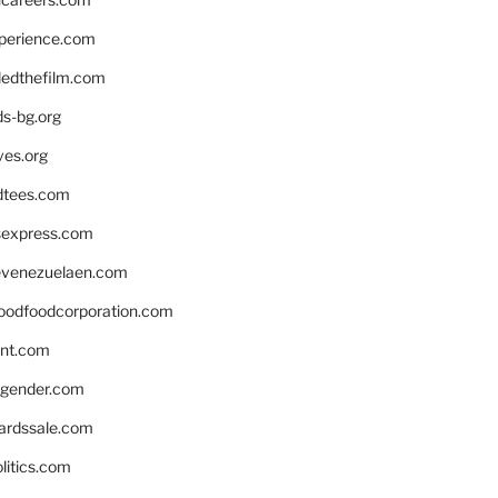
xperience.com
edthefilm.com
ds-bg.org
ves.org
tees.com
rsexpress.com
venezuelaen.com
oodfoodcorporation.com
nnt.com
gender.com
ardssale.com
litics.com