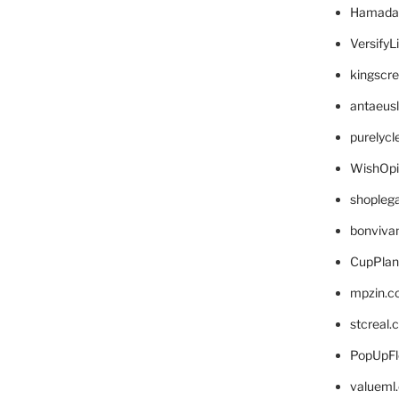
Hamada
VersifyL
kingscr
antaeus
purelyc
WishOp
shopleg
bonviva
CupPlan
mpzin.c
stcreal.
PopUpFl
valueml