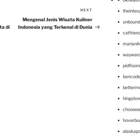
NEXT
Next
theinte
Post
Mengenal Jenis Wisata Kuliner
unbound
a di
Indonesia yang Terkenal di Dunia
catfrien
marianli
wayward
pidfloo
bancode
betterm
hingsto
choosea
hoverbo
alaskapo