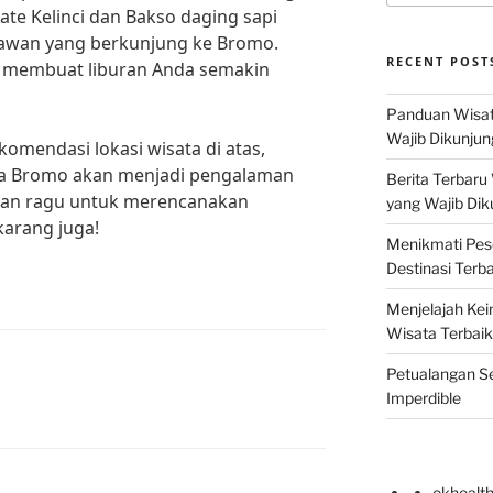
ate Kelinci dan Bakso daging sapi
tawan yang berkunjung ke Bromo.
RECENT POST
an membuat liburan Anda semakin
Panduan Wisat
Wajib Dikunjun
omendasi lokasi wisata di atas,
ata Bromo akan menjadi pengalaman
Berita Terbaru
angan ragu untuk merencanakan
yang Wajib Dik
karang juga!
Menikmati Pes
Destinasi Terb
Menjelajah Kei
Wisata Terbaik
Petualangan Se
Imperdible
okhealt