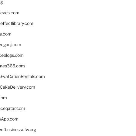
rg
neves.com
ffectlibrary.com
ns.com
yoganj.com
rceblogs.com
ames365.com
EvaCationRentals.com
rCakeDelivery.com
.com
enceqatar.com
aApp.com
eofbusinessdfw.org